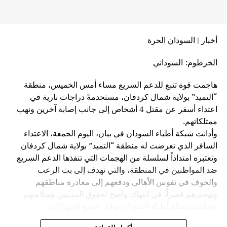
أخبار | السودان الحرة
الخرطوم: السوداني
هاجمت قوة تتبع للدعم السريع مساء أمس الخميس، منطقة
“التميد” بولاية شمال كردفان، مستخدمةً دراجات نارية في
اعتداء أسفر عن مقتل 4 أشخاص إلى جانب إصابة آخرين ونهب
ممتلكاتهم.
وأدانت شبكة أطباء السودان في بيان، اليوم الجمعة، الاعتداء
السافر الذي تعرضت له منطقة “التميد” بولاية شمال كردفان
وتعتبره امتداداً لسلسلة من الهجمات التي تنفذها الدعم السريع
ضد المواطنين في المنطقة، والتي تهدف إلى بث الرعب
والخوف في نفوس الأهالي ودفعهم إلى مغادرة مناطقهم
وتهجيرهم قسراً، في انتهاك واضح لحقوق المدنيين وسلامتهم.
وطالبت شبكة أطباء السودان بوقف جميع الانتهاكات
والاعتداءات ضد المدنيين الذين لا علاقة لهم بالحرب، وتجنيب