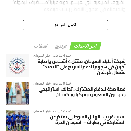
الظروف الطبيعية التي تعيشها دولة غينيا”مستضيف البطولة”
والمتمثّلة في هطول الأمطار بنسب مرتفعة.
أكمل القراءة
اخر الاحداث
ترنديج
لقطات
منذ 4 ساعات
اخبار السودان
شبكة أطباء السودان: مقتل 4 أشخاص وإصابة
آخرين في هجوم للدعم السريع على “التميد”
بشمال كردفان
منذ 9 ساعات
اخبار السودان
قمة مكة للدفاع المشترك.. تحالف استراتيجي
جديد بين السعودية وتركيا وباكستان
منذ 12 ساعة
اخبار السودان
لسبب غريب.. الهلال السوداني يعتذر عن
المشاركة في بطولة – السودان الحرة