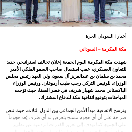
أخبار | السودان الحرة
مكة المكرمة – السوداني
شهدت مكة المكرمة اليوم الجمعة إعلان تحالف استراتيجي جديد
للتعاون العسكري، عقب استقبال صاحب السمو الملكي الأمير
محمد بن سلمان بن عبدالعزيز آل سعود، ولي العهد رئيس مجلس
الوزراء، للرئيس التركي رجب طيب أردوغان، ورئيس الوزراء
الباكستاني محمد شهباز شريف في قصر الصفا، حيث توّجت
المباحثات بتوقيع اتفاقية مكة للدفاع المشترك.
وترسخ الاتفاقية مبدأ الأمن الجماعي بين الدول الثلاث، حيث تنص
صراحة على أن أي هجوم مسلح يتعرض له أي طرف يُعد هجوماً
على الجميع. كما تهدف إلى تعزيز القدرات الردعية عبر تطوير
مختلف أوجه التعاون والتنسيق الدفاعي لمواجهة الأخطار، إلى