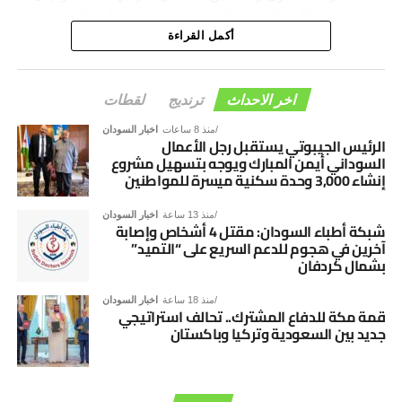
جانب حماية الأمن القومي المشترك وترسيخ دعائم الاستقرار
والسلام في المنطقة والعالم.
أكمل القراءة
اخر الاحداث
ترنديج
لقطات
منذ 8 ساعات
اخبار السودان
الرئيس الجيبوتي يستقبل رجل الأعمال
السوداني أيمن المبارك ويوجه بتسهيل مشروع
إنشاء 3,000 وحدة سكنية ميسرة للمواطنين
منذ 13 ساعة
اخبار السودان
شبكة أطباء السودان: مقتل 4 أشخاص وإصابة
آخرين في هجوم للدعم السريع على “التميد”
بشمال كردفان
منذ 18 ساعة
اخبار السودان
قمة مكة للدفاع المشترك.. تحالف استراتيجي
جديد بين السعودية وتركيا وباكستان