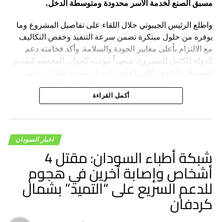
مسبق الصنع لخدمة الأسر محدودة ومتوسطة الدخل.
واطلع الرئيس الجيبوتي خلال اللقاء على تفاصيل المشروع وما
يوفره من حلول مبتكرة تضمن سرعة التنفيذ وخفض التكاليف
مع الالتزام بأعلى معايير الجودة والسلامة. وأكد فخامته دعم
الدولة الكامل للمشروع، متعهداً بتوجيه الجهات المختصة لتقديم
التسهيلات اللازمة للإسراع في التنفيذ، مشدداً على أن توفير
السكن الملائم يمثل أولوية وطنية ترتبط مباشرة بالاستقرار
الاجتماعي ورؤية البلاد التنموية.
أكمل القراءة
من جانبه، أعلن السيد أيمن مبارك أبوجيبين بدء الخطوات
التنفيذية لبناء 3,000 وحدة سكنية على مراحل، كاشفاً عن اختيار
اخبار السودان
جيبوتي لتكون المقر الرئيسي والإقليمي للمجموعة في القارة
شبكة أطباء السودان: مقتل 4
الأفريقية ونقطة انطلاق لاستثماراتها القادمة، مثمناً الدعم
أشخاص وإصابة آخرين في هجوم
الرئاسي والبيئة الاستثمارية الجاذبة التي توفرها الدولة.
للدعم السريع على “التميد” بشمال
كردفان