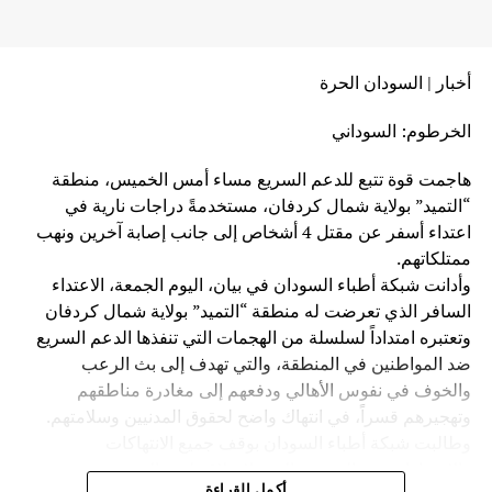
أخبار | السودان الحرة
الخرطوم: السوداني
هاجمت قوة تتبع للدعم السريع مساء أمس الخميس، منطقة
“التميد” بولاية شمال كردفان، مستخدمةً دراجات نارية في
اعتداء أسفر عن مقتل 4 أشخاص إلى جانب إصابة آخرين ونهب
ممتلكاتهم.
وأدانت شبكة أطباء السودان في بيان، اليوم الجمعة، الاعتداء
السافر الذي تعرضت له منطقة “التميد” بولاية شمال كردفان
وتعتبره امتداداً لسلسلة من الهجمات التي تنفذها الدعم السريع
ضد المواطنين في المنطقة، والتي تهدف إلى بث الرعب
والخوف في نفوس الأهالي ودفعهم إلى مغادرة مناطقهم
وتهجيرهم قسراً، في انتهاك واضح لحقوق المدنيين وسلامتهم.
وطالبت شبكة أطباء السودان بوقف جميع الانتهاكات
والاعتداءات ضد المدنيين الذين لا علاقة لهم بالحرب، وتجنيب
أكمل القراءة