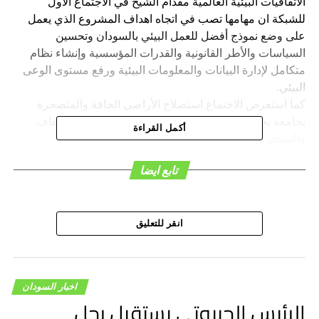
الاتفاقيات البيئية العالمية مقدام الشيخ في الاجتماع الأول
للشبكة ان مهامها تصب في اتجاه اهداف المشروع الذي يعمل
على وضع نموذج أفضل للعمل البيئي بالسودان وتحسين
السياسات والأطر القانونية والقدرات المؤسسية وإنشاء نظام
متكامل لإدارة البيانات والمعلومات البيئية ورفع مستوى الوعى
البيئي.
كما استعرض الاجتماع استصلاح الأراضي الجافة والمتصحرة
بجامعة بخت الرضا ومنهجية تجميع البحوث الخاصة بالجفاف
أكمل القراءة
والتصحر .
تابع ايضا
انقر للتعليق
هاشتاق ذات صله :
التالي
حسناوات الإعلام السوداني – بقلم: محمدعثمان الرضي
اخبار السودان
لا تفوت
الرئيس الجيبوتي يستقبل رجل
القبض على شبكة بتهمة سرقة السيارات