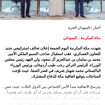
أخبار | السودان الحرة
مكة المكرمة – السوداني
شهدت مكة المكرمة اليوم الجمعة إعلان تحالف استراتيجي جديد
للتعاون العسكري، عقب استقبال صاحب السمو الملكي الأمير
محمد بن سلمان بن عبدالعزيز آل سعود، ولي العهد رئيس مجلس
الوزراء، للرئيس التركي رجب طيب أردوغان، ورئيس الوزراء
الباكستاني محمد شهباز شريف في قصر الصفا، حيث توّجت
المباحثات بتوقيع اتفاقية مكة للدفاع المشترك.
وترسخ الاتفاقية مبدأ الأمن الجماعي بين الدول الثلاث، حيث تنص
صراحة على أن أي هجوم مسلح يتعرض له أي طرف يُعد هجوماً
على الجميع. كما تهدف إلى تعزيز القدرات الردعية عبر تطوير
مختلف أوجه التعاون والتنسيق الدفاعي لمواجهة الأخطار، إلى