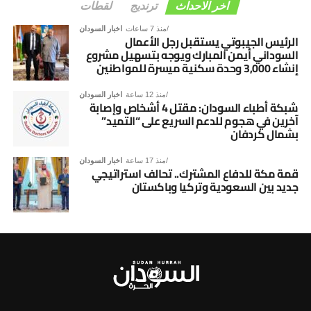
اخر الاحداث
ترنديج
لقطات
منذ 7 ساعات
اخبار السودان
الرئيس الجيبوتي يستقبل رجل الأعمال
السوداني أيمن المبارك ويوجه بتسهيل مشروع
إنشاء 3,000 وحدة سكنية ميسرة للمواطنين
منذ 12 ساعة
اخبار السودان
شبكة أطباء السودان: مقتل 4 أشخاص وإصابة
آخرين في هجوم للدعم السريع على “التميد”
بشمال كردفان
منذ 17 ساعة
اخبار السودان
قمة مكة للدفاع المشترك.. تحالف استراتيجي
جديد بين السعودية وتركيا وباكستان