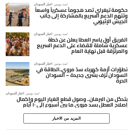
منذ يومين
اخبار السودان
حكومة تيغراي تصد هجوماً عسكرياً واسعاً
وتتهم الدعم السريع بالمشاركة إلى جانب
الجيش الإثيوبي
منذ يومين
اخبار السودان
الفريق أول ياسر العطا يعلن عن خطة
عسكرية شاملة للقضاء على الدعم السريع
والمرتزقة قبل نهاية العام
منذ يومين
اخبار السودان
تطوّرات أزمة كهرباء سدّ مروي..الطاقة في
السودان تزف بشرى جديدة – السودان
الحرة
منذ يومين
اخبار السودان
بتدخُّل من البرهان.. وصول قطع الغيار اليوم وإكمال
إصلاح العطل بسد مروي ما بين أسبوع إلى ١٠ أيام
المزيد من الاخبار