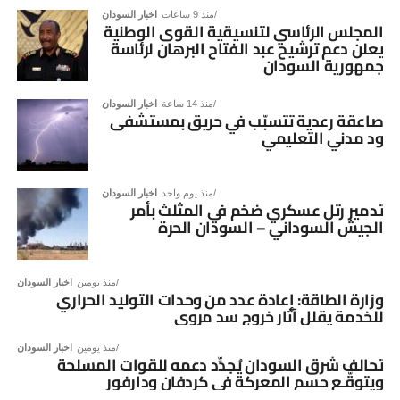
منذ 9 ساعات
اخبار السودان
المجلس الرئاسي لتنسيقية القوى الوطنية
يعلن دعم ترشيح عبد الفتاح البرهان لرئاسة
جمهورية السودان
منذ 14 ساعة
اخبار السودان
صاعقة رعدية تتسبّب في حريق بمستشفى
ود مدني التعليمي
منذ يوم واحد
اخبار السودان
تدمير رتل عسكري ضخم في المثلث بأمر
الجيش السوداني – السودان الحرة
منذ يومين
اخبار السودان
وزارة الطاقة: إعادة عدد من وحدات التوليد الحراري
للخدمة يقلل آثار خروج سد مروي
منذ يومين
اخبار السودان
تحالف شرق السودان يُجدِّد دعمه للقوات المسلحة
ويتوقّـع حسم المعركة في كردفان ودارفور