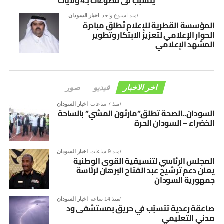
يتسبب في قطوعات بـ4 ولايات
منذ أسبوع واحد
اخبار السودان
المؤسسة القطرية للإعلام تُطلق مبادرة
الحوار الإعلامي لتعزيز الابتكار وتطوير
المشهد الإعلامي
اخر الاخبار
فيديو
صور
منذ 7 ساعات
اخبار السودان
السودان..الصحة تطلق”مارثون المشي” بالساحة
الخضراء – السودان الحرة
منذ 9 ساعات
اخبار السودان
المجلس الرئاسي لتنسيقية القوى الوطنية
يعلن دعم ترشيح عبد الفتاح البرهان لرئاسة
جمهورية السودان
منذ 14 ساعة
اخبار السودان
صاعقة رعدية تتسبّب في حريق بمستشفى ود
مدني التعليمي