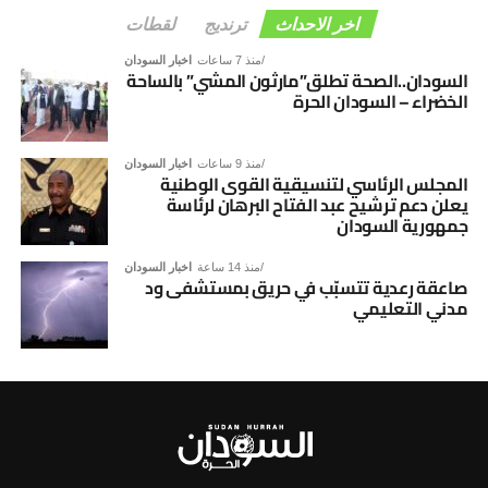
اخر الاحداث
ترنديج
لقطات
منذ 7 ساعات
اخبار السودان
السودان..الصحة تطلق”مارثون المشي” بالساحة
الخضراء – السودان الحرة
منذ 9 ساعات
اخبار السودان
المجلس الرئاسي لتنسيقية القوى الوطنية
يعلن دعم ترشيح عبد الفتاح البرهان لرئاسة
جمهورية السودان
منذ 14 ساعة
اخبار السودان
صاعقة رعدية تتسبّب في حريق بمستشفى ود
مدني التعليمي