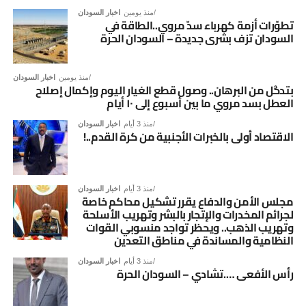
منذ يومين
اخبار السودان
تطوّرات أزمة كهرباء سدّ مروي..الطاقة في
السودان تزف بشرى جديدة – السودان الحرة
منذ يومين
اخبار السودان
بتدخُّل من البرهان.. وصول قطع الغيار اليوم وإكمال إصلاح
العطل بسد مروي ما بين أسبوع إلى ١٠ أيام
منذ 3 أيام
اخبار السودان
الاقتصاد أولى بالخبرات الأجنبية من كرة القدم..!
منذ 3 أيام
اخبار السودان
مجلس الأمن والدفاع يقرر تشكيل محاكم خاصة
لجرائم المخدرات والإتجار بالبشر وتهريب الأسلحة
وتهريب الذهب.. ويحظر تواجد منسوبي القوات
النظامية والمساندة في مناطق التعدين
منذ 3 أيام
اخبار السودان
رأس الأفعى ….تشادي – السودان الحرة