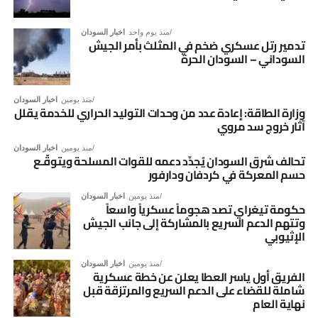
منذ يوم واحد
اخبار السودان
تدمير رتل عسكري ضخم في المثلث بأمر الجيش
السوداني – السودان الحرة
منذ يومين
اخبار السودان
وزارة الطاقة: إعادة عدد من وحدات التوليد الحراري للخدمة يقلل
آثار خروج سد مروي
منذ يومين
اخبار السودان
تحالف شرق السودان يُجدِّد دعمه للقوات المسلحة ويتوقّـع
حسم المعركة في كردفان ودارفور
منذ يومين
اخبار السودان
حكومة تيغراي تصد هجوماً عسكرياً واسعاً
وتتهم الدعم السريع بالمشاركة إلى جانب الجيش
الإثيوبي
منذ يومين
اخبار السودان
الفريق أول ياسر العطا يعلن عن خطة عسكرية
شاملة للقضاء على الدعم السريع والمرتزقة قبل
نهاية العام