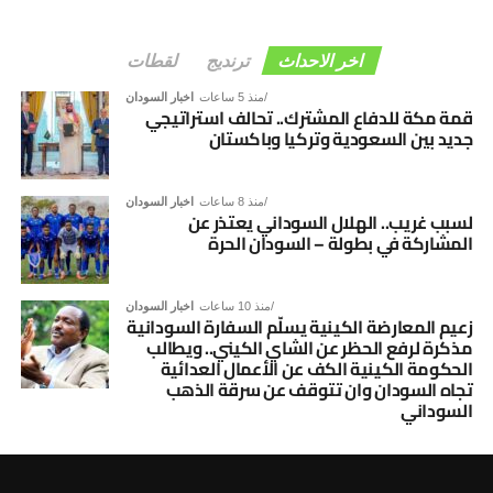
اخر الاحداث
ترنديج
لقطات
منذ 5 ساعات
اخبار السودان
قمة مكة للدفاع المشترك.. تحالف استراتيجي
جديد بين السعودية وتركيا وباكستان
منذ 8 ساعات
اخبار السودان
لسبب غريب.. الهلال السوداني يعتذر عن
المشاركة في بطولة – السودان الحرة
منذ 10 ساعات
اخبار السودان
زعيم المعارضة الكينية يسلّم السفارة السودانية
مذكرة لرفع الحظر عن الشاي الكيني.. ويطالب
الحكومة الكينية الكف عن الأعمال العدائية
تجاه السودان وان تتوقف عن سرقة الذهب
السوداني