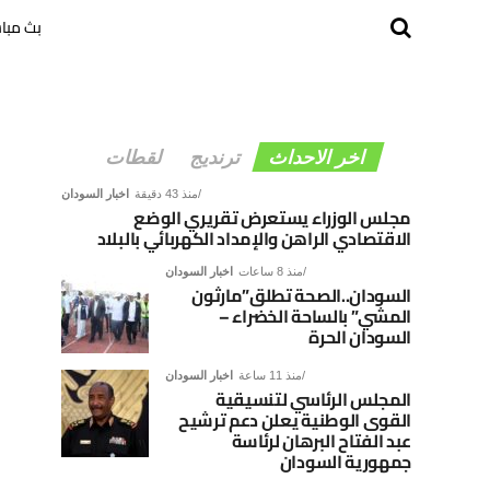
بث مبا
اخر الاحداث
ترنديج
لقطات
منذ 43 دقيقة
اخبار السودان
مجلس الوزراء يستعرض تقريري الوضع
الاقتصادي الراهن والإمداد الكهربائي بالبلاد
منذ 8 ساعات
اخبار السودان
السودان..الصحة تطلق”مارثون
المشي” بالساحة الخضراء –
السودان الحرة
منذ 11 ساعة
اخبار السودان
المجلس الرئاسي لتنسيقية
القوى الوطنية يعلن دعم ترشيح
عبد الفتاح البرهان لرئاسة
جمهورية السودان