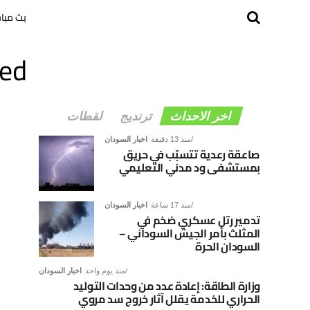
بث مبا
agged
اخر الاحداث
ترنديج
لقطات
منذ 13 دقيقة
اخبار السودان
صاعقة رعدية تتسبّب في حريق
بمستشفى ود مدني التعليمي
منذ 17 ساعة
اخبار السودان
تدمير رتل عسكري ضخم في
المثلث بأمر الجيش السوداني –
السودان الحرة
منذ يوم واحد
اخبار السودان
وزارة الطاقة: إعادة عدد من وحدات التوليد
الحراري للخدمة يقلل آثار خروج سد مروي