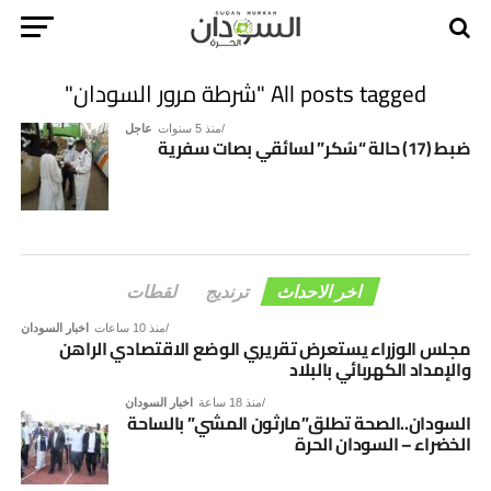
All posts tagged "شرطة مرور السودان"
منذ 5 سنوات
عاجل
ضبط (17) حالة “سُكر” لسائقي بصات سفرية
اخر الاحداث
ترنديج
لقطات
منذ 10 ساعات
اخبار السودان
مجلس الوزراء يستعرض تقريري الوضع الاقتصادي الراهن
والإمداد الكهربائي بالبلاد
منذ 18 ساعة
اخبار السودان
السودان..الصحة تطلق”مارثون المشي” بالساحة
الخضراء – السودان الحرة