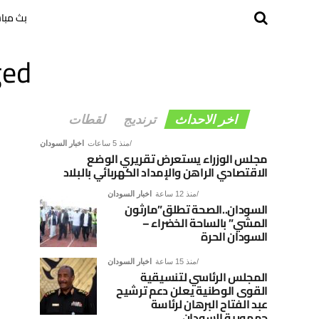
بث مبا
agged
اخر الاحداث
ترنديج
لقطات
منذ 5 ساعات
اخبار السودان
مجلس الوزراء يستعرض تقريري الوضع
الاقتصادي الراهن والإمداد الكهربائي بالبلاد
منذ 12 ساعة
اخبار السودان
السودان..الصحة تطلق”مارثون
المشي” بالساحة الخضراء –
السودان الحرة
منذ 15 ساعة
اخبار السودان
المجلس الرئاسي لتنسيقية
القوى الوطنية يعلن دعم ترشيح
عبد الفتاح البرهان لرئاسة
جمهورية السودان