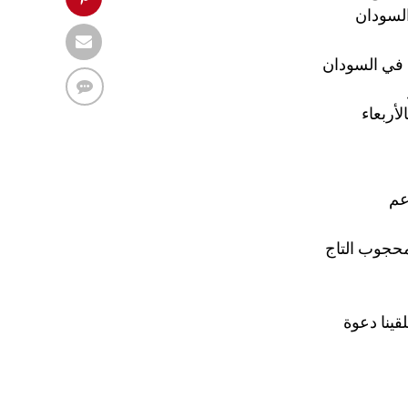
السودان
 في السودان
أربعاء
عم
محجوب التاج
ينا دعوة