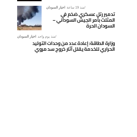
منذ 19 ساعة
اخبار السودان
تدمير رتل عسكري ضخم في
المثلث بأمر الجيش السوداني –
السودان الحرة
منذ يوم واحد
اخبار السودان
وزارة الطاقة: إعادة عدد من وحدات التوليد
الحراري للخدمة يقلل آثار خروج سد مروي