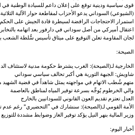
قوى سياسية ودينية توقع على إعلان داعم للسيادة الوطنية في 
(الشيوعي) السوداني يدعو الأحزاب لمقاطعة حوار الآلية الثلاثية
استمرار الاحتجاجات الرافضة لسيطرة قادة الجيش على الحكم
اعتقال أميركي من أصل سوداني في دارفور بعد اتهامه بالتخابر
لجان المقاومة تعلن التوقيع على ميثاق تأسيس سُّلطة الشعب بال
الصيحة:
الخارجية لـ(الصيحة): الغرب يشترط حكومة مدنية لاستئناف الد
شاويش: الجبهة الثورية هي أكبر تحالف سياسي سوداني
متهم شُطب الاتهام في مواجهته يمثل شاهداً في قضية الشهيد 
والي الخرطوم يُوجِّه بسرعة توفير المياه لمناطق بالعاصمة
العدل تعتزم تقديم العون القانوني للسودانيين بالخارج
الأمة القومي لـ(الصيحة): سنشارك في “التحضيري” رغم عدم تلق
وزير المالية بنهر النيل يؤكد توفير الغاز وضوابط مشددة للتوزيع
أخبار اليوم: