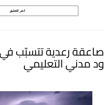
انقر للتعليق
صاعقة رعدية تتسبّب ف
ود مدني التعليمي