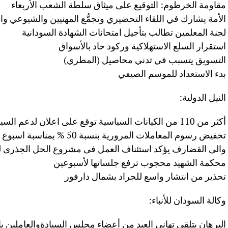
مقاومة الخرطوم: التوقيع على ميثاق سلطة الشعب الأربعاء
الأمة يشارك في اللقاء التحضيري وتجمُّع المهنيين والشيوعي وا
لجنة المعلمين تطالب بتأجيل امتحانات الشهادة السودانية
استقرار السلع الاستهلاكية وركود حاد بالأسواق
التسويق يتسبب في تدني محاصيل (المطري)
بدء الاستعداد للموسم الصيفي
النيل الدولية:
أكثر من 110 من الكيانات السياسية توقع على اعلان لدعم السيادة والانتقال الديمقراطي
تخفيض رسوم المعاملات المرورية بنسبة 50 % بمناسبة اسبوع المرور العربي
والى القضارف يؤكد استئناف العمل فى مشروع الحل الجذرى ل
محكمة الشهيد محجوب ترفع جلساتها لأسبوعين
تحذير من انتشار واسع للجراد بشمال دارفور
وكالة السودان للأنباء:
البرهان يتلقى تهاني العيد من أعضاء مجلس السيادةوالعاملين بال