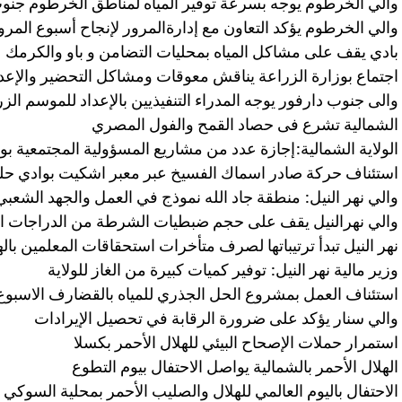
والي الخرطوم يوجه بسرعة توفير المياه لمناطق الخرطوم جنو
والي الخرطوم يؤكد التعاون مع إدارةالمرور لإنجاح أسبوع المرو
بادي يقف على مشاكل المياه بمحليات التضامن و باو والكرمك
اجتماع بوزارة الزراعة يناقش معوقات ومشاكل التحضير والإعد
والى جنوب دارفور يوجه المدراء التنفيذيين بالإعداد للموسم الز
الشمالية تشرع فى حصاد القمح والفول المصري
الولاية الشمالية:إجازة عدد من مشاريع المسؤولية المجتمعية ب
استئناف حركة صادر اسماك الفسيخ عبر معبر اشكيت بوادي حلف
والي نهر النيل: منطقة جاد الله نموذج في العمل والجهد الشعبي
والي نهرالنيل يقف على حجم ضبطيات الشرطة من الدراجات ال
نهر النيل تبدأ ترتيباتها لصرف متأخرات استحقاقات المعلمين بال
وزير مالية نهر النيل: توفير كميات كبيرة من الغاز للولاية
استئناف العمل بمشروع الحل الجذري للمياه بالقضارف الاسبوع 
والي سنار يؤكد على ضرورة الرقابة في تحصيل الإيرادات
استمرار حملات الإصحاح البيئي للهلال الأحمر بكسلا
الهلال الأحمر بالشمالية يواصل الاحتفال بيوم التطوع
الاحتفال باليوم العالمي للهلال والصليب الأحمر بمحلية السوكي