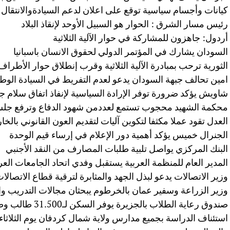
كيانات وأجسام سياسية توقع على اعلان لدعم السيادةوالانتقال
رئيس مسار الشرق : الحوار هو السبيل الأوحد لإنقاذ البلاد
أردول: جاهزون للمشاركة في حوار الآلية الثلاثية
السودان يشارك في المؤتمر الدولي لحقوق الانسان باسبانيا
الثورية ترحب بمبادرة الآلية الثلاثية وقرب إنطلاق حوار الأطراف
امين تحالف جبهة السودان يدعو لعدم التفريط في السيادة الوطن
شاويش يؤكد ضرورة توفر الإرادة السياسية لإنفاذ اتفاق سلام جو
محكمة الشهيد محجوب تستمع لعددمن شهود الدفاع وترفع جلسا
العدل تقود عملا مكثفا لتكوين آليات لتقديم العون القانوني بالخا
الجنرال خميس يؤكد أهمية دور الإعلام في إرساء قيم الوحدة
البنك المركزي يواصل تلبية طلبات المصارف من النقد الأجنبي
المدير العام للمنظمة العربية يستقبل وفدي اتحاد الجامعات ال
وزير الاتصالات يدعو لبذل الجهد والمثابرة لترقية قطاع الاتصالات
وزير الزراعة وسفير عمان بالخرطوم يبحثان مجالات التدريب وا
صندوق رعاية الطلاب بالجزيرة يوفر السكن لـ31.500 طالب وطالبة
استئناف الدراسة بجميع مدارس ولاية شمال كردفان يوم الثلاثاء