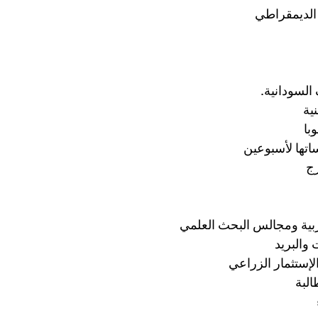
 الديمقراطي
 السودانية.
ية
با
تها لأسبوعين
رج
عربية ومجالس البحث العلمي
 والبريد
لإستثمار الزراعي