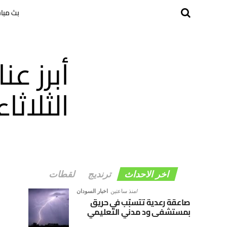
بث مبا
أبرز ع
الثلاثاء 10 مايو 22
اخر الاحداث
ترنديج
لقطات
منذ ساعتين
اخبار السودان
صاعقة رعدية تتسبّب في حريق
بمستشفى ود مدني التعليمي