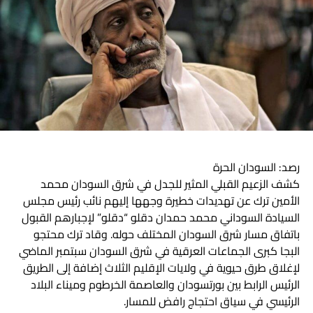
الكيزان
لا تفوت
عثمان جلال .. قحت (1) قمة الانتهازية
رصد: السودان الحرة
كشف الزعيم القبلي المثير للجدل في شرق السودان محمد
الأمين ترك عن تهديدات خطيرة وجهها إليهم نائب رئيس مجلس
السيادة السوداني محمد حمدان دقلو “دقلو” لإجبارهم القبول
باتفاق مسار شرق السودان المختلف حوله. وقاد ترك محتجو
البجا كبرى الجماعات العرقية في شرق السودان سبتمبر الماضي
لإغلاق طرق حيوية في ولايات الإقليم الثلاث إضافة إلى الطريق
الرئيس الرابط بين بورتسودان والعاصمة الخرطوم وميناء البلاد
الرئيسي في سياق احتجاج رافض للمسار.