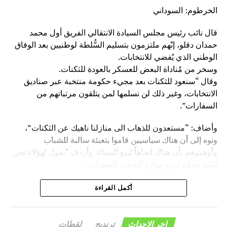
الخرطوم: السوداني
قال نائب رئيس مجلس السيادة الانتقالي الفريق أول محمد
حمدان دقلو، إنّهم ملتزمون بتسليم السُّلطة لوطنيين بعد الوفاق
الوطني الذي يُفضي للانتخابات.
وسخر من مُناداة البعض للعسكر بالعودة للثكنات.
وقال “سنعود للثكنات بعد مجيء حكومة منتخبة عبر صناديق
الانتخابات، وغير ذلك لن نسلمها لمن يتلقون مرتباتهم من
السفارات”.
وأضاف: “مستعدون للذهاب الى منازلنا ناهيك عن الثكنات”،
ونوه إلى أن هناك سياسيين قاموا بتعبئة سالبة للشباب
وأوهموهم بأن هناك اتجاهاً لبيع الميناء، وأردف “نقول لهؤلاء نحن
لسنا عملاء لنبيع موارد الشعب السوداني”.
واتهم دقلو خلال مُخاطبته مساء أمس، تجمُّع شباب البني عامر
والحباب بدار البني عامر، بعض السياسيين بعرقلة مسيرة البلاد
أكمل القراءة
عبر افتعال أساليب رخيصة من أجل العودة مجدداً لكراسي
السلطة، وتابع: “هؤلاء وقفوا ضد مصالح الشعب بإيقاف المنحة
اخر الاحداث
ترنديج
لقطات
الإماراتية السعودية لدعم الفترة الانتقالية وعادوا مجدداً وأوقفوا