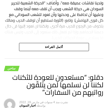
ولدينا نقاشات عميقة معه”، وأضاف: “الحركة الشعبية لتحرير
السودان هي حركة الشعب ويجب أن تقف معه أينما وقف
وعليها أن تحافظ على وحدتها وأن تعود للشعب السوداني مع
كل قوى الهامش). وتابع: (الثورة تستطيع أن توقف الحرب ومالك
يتخوف من الرجوع للحرب مرة أخرى، ولكننا لن نعود إليها في حال
دعمنا الجماهير وإذا لم نفعل ذلك سنعود إلى الحرب وليس هناك
ما يستدعي عودة الحركات للحرب).
أكمل القراءة
ساخن
دقلو: “مستعدون للعودة للثكنات
لكننا لن نسلمها لمن يتلقّون
رواتبهم من السفارات”
نشرت
منذ 4 سنوات
في
مارس 19, 2022
بواسطه
اخبار السودان