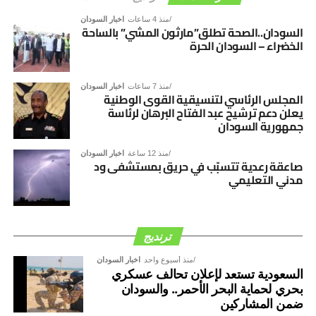
الدعم الخارجي”.
منذ 4 ساعات
اخبار السودان
السودان..الصحة تطلق”مارثون المشي” بالساحة
الخضراء – السودان الحرة
منذ 7 ساعات
اخبار السودان
المجلس الرئاسي لتنسيقية القوى الوطنية
يعلن دعم ترشيح عبد الفتاح البرهان لرئاسة
جمهورية السودان
منذ 12 ساعة
اخبار السودان
صاعقة رعدية تتسبّب في حريق بمستشفى ود
مدني التعليمي
ترنديج
منذ أسبوع واحد
اخبار السودان
السعودية تستعد لإعلان تحالف عسكري
بحري لحماية البحر الأحمر.. والسودان
ضمن المشاركين