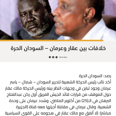
وفرض نائب الرئيس لرأيه بإيحاء من قبل مني مناوي ومحمد
حسن نحن جاهزين لمواجهة هذا الأمر”.
رصد: السودان الحرة
أكد نائب رئيس الحركة الشعبية لتحرير السودان – شمال – ياسر
عرمان وجود تباين في وجهات النظر بينه ورئيس الحركة مالك عقار
حول الموقف من قرارات قائد الجيش الفريق أول ركن عبدالفتاح
البرهان في الـ(25) من أكتوبر الماضي، وشدد عرمان على وحدة
الشعبية. وقال عرمان في مقابلة أجرتها معه قناة (الجزيرة
مباشر): (لا أتفق مع مالك عقار في هجومه على القوى السياسية