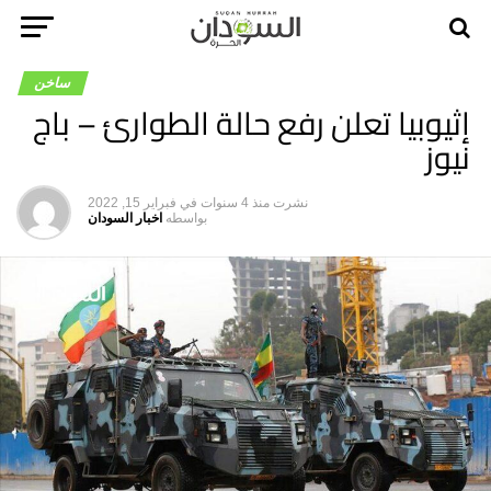
ساخن
إثيوبيا تعلن رفع حالة الطوارئ – باج
نيوز
نشرت
منذ 4 سنوات
في
فبراير 15, 2022
بواسطه
اخبار السودان