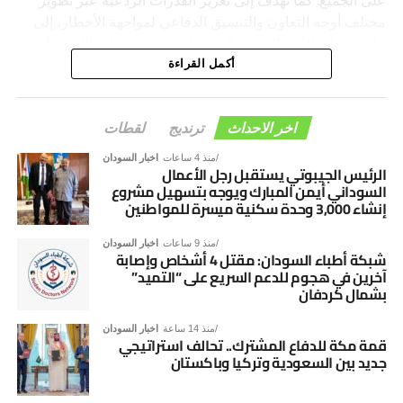
مختلف أوجه التعاون والتنسيق الدفاعي لمواجهة الأخطار، إلى
جانب حماية الأمن القومي المشترك وترسيخ دعائم الاستقرار
والسلام في المنطقة والعالم.
أكمل القراءة
اخر الاحداث
ترنديج
لقطات
منذ 4 ساعات
اخبار السودان
الرئيس الجيبوتي يستقبل رجل الأعمال
السوداني أيمن المبارك ويوجه بتسهيل مشروع
إنشاء 3,000 وحدة سكنية ميسرة للمواطنين
منذ 9 ساعات
اخبار السودان
شبكة أطباء السودان: مقتل 4 أشخاص وإصابة
آخرين في هجوم للدعم السريع على “التميد”
بشمال كردفان
منذ 14 ساعة
اخبار السودان
قمة مكة للدفاع المشترك.. تحالف استراتيجي
جديد بين السعودية وتركيا وباكستان