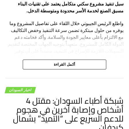
سبل تنفيذ مشروع سكني متكامل يعتمد على تقنيات البناء
مسبق الصنع لخدمة الأسر محدودة ومتوسطة الدخل.
واطلع الرئيس الجيبوتي خلال اللقاء على تفاصيل المشروع وما
يوفره من حلول مبتكرة تضمن سرعة التنفيذ وخفض التكاليف
مع الالتزام بأعلى معايير الجودة والسلامة. وأكد فخامته دعم
الدولة الكامل للمشروع، متعهداً بتوجيه الجهات المختصة لتقديم
التسهيلات اللازمة للإسراع في التنفيذ، مشدداً على أن توفير
السكن الملائم يمثل أولوية وطنية ترتبط مباشرة بالاستقرار
الاجتماعي ورؤية البلاد التنموية.
أكمل القراءة
من جانبه، أعلن السيد أيمن مبارك أبوجيبين بدء الخطوات
التنفيذية لبناء 3,000 وحدة سكنية على مراحل، كاشفاً عن اختيار
اخبار السودان
جيبوتي لتكون المقر الرئيسي والإقليمي للمجموعة في القارة
شبكة أطباء السودان: مقتل 4
الأفريقية ونقطة انطلاق لاستثماراتها القادمة، مثمناً الدعم
أشخاص وإصابة آخرين في هجوم
الرئاسي والبيئة الاستثمارية الجاذبة التي توفرها الدولة.
للدعم السريع على “التميد” بشمال
كردفان