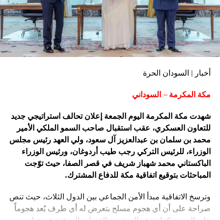
أخبار | السودان الحرة
مكة المكرمة – السوداني
شهدت مكة المكرمة اليوم الجمعة إعلان تحالف استراتيجي جديد
للتعاون العسكري، عقب استقبال صاحب السمو الملكي الأمير
محمد بن سلمان بن عبدالعزيز آل سعود، ولي العهد رئيس مجلس
الوزراء، للرئيس التركي رجب طيب أردوغان، ورئيس الوزراء
الباكستاني محمد شهباز شريف في قصر الصفا، حيث توّجت
المباحثات بتوقيع اتفاقية مكة للدفاع المشترك.
وترسخ الاتفاقية مبدأ الأمن الجماعي بين الدول الثلاث، حيث تنص
صراحة على أن أي هجوم مسلح يتعرض له أي طرف يُعد هجوماً
على الجميع. كما تهدف إلى تعزيز القدرات الردعية عبر تطوير