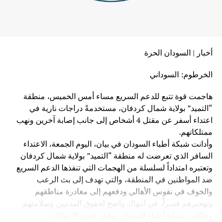
أخبار | السودان الحرة
الخرطوم: السوداني
هاجمت قوة تتبع للدعم السريع مساء أمس الخميس، منطقة
“التميد” بولاية شمال كردفان، مستخدمةً دراجات نارية في
اعتداء أسفر عن مقتل 4 أشخاص إلى جانب إصابة آخرين ونهب
ممتلكاتهم.
وأدانت شبكة أطباء السودان في بيان، اليوم الجمعة، الاعتداء
السافر الذي تعرضت له منطقة “التميد” بولاية شمال كردفان
وتعتبره امتداداً لسلسلة من الهجمات التي تنفذها الدعم السريع
ضد المواطنين في المنطقة، والتي تهدف إلى بث الرعب
والخوف في نفوس الأهالي ودفعهم إلى مغادرة مناطقهم
وتهجيرهم قسراً، في انتهاك واضح لحقوق المدنيين وسلامتهم.
وطالبت شبكة أطباء السودان بوقف جميع الانتهاكات