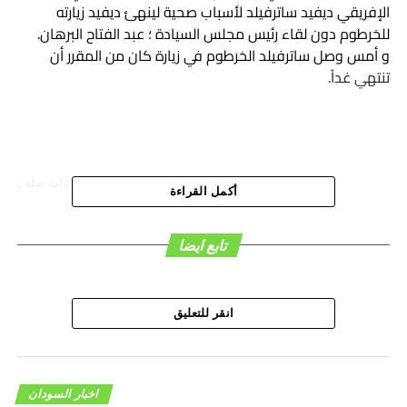
الإفريقي ديفيد ساترفيلد لأسباب صحية لينهئ ديفيد زيارته
للخرطوم دون لقاء رئيس مجلس السيادة ؛ عبد الفتاح البرهان.
و أمس وصل ساترفيلد الخرطوم في زيارة كان من المقرر أن
تنتهي غداً.
هاشتاق ذات صله :
أكمل القراءة
التالي
الشرق: إجلاء المبعوث الأميركي للقرن الإفريقي من
تابع ايضا
الخرطوم لأسباب صحية
لا تفوت
الأهلي يعيش حالة عالية من التركيز ودوافعنا كبيرة –
السودان الحرة
انقر للتعليق
اخبار السودان