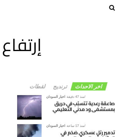
إرتفاع 
اخر الاحداث
ترنديج
لقطات
منذ 47 دقيقة
اخبار السودان
صاعقة رعدية تتسبّب في حريق
بمستشفى ود مدني التعليمي
منذ 17 ساعة
اخبار السودان
تدمير رتل عسكري ضخم في