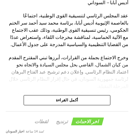
أديس أبابا – السوداني
عقد المجلس الرئاسي لتنسيقية القوى الوطنية، اجتماعًا
بالعاصمة الإثيوبية أديس أبابا، برئاسة محمد سيد أحمد سر الختم
الجكومي، رئيس تنسيقية القوى الوطنية، وذلك عقب الاجتماع
مع الآلية الخماسية، لمناقشة مخرجات اللقاء، واستعراض عددًا
من القضايا التنظيمية والسياسية المدرجة على جدول الأعمال.
وخرج الاجتماع بجملة من القرارات، أبرزها تبني المقترح المقدم
من كيان الشمال، القاضي بحل مجلس السيادة والاتجاه نحو
اعتماد النظام الرئاسي. وإعلان دعم ترشيح عبد الفتاح البرهان
لرئاسة جمهورية السودان، في حال إقرار النظام الرئاسي خلال
المرحلة المقبلة.
كما تمّ التأكيد على عقد المؤتمر العام الثاني لتنسيقية القوى
الوطنية بمدينة الخرطوم خلال الفترة المقبلة.
أكمل القراءة
وأكد المجلس الرئاسي، أن هذه القرارات تأتي في إطار رؤية
التنسيقية الرامية إلى دعم الاستقرار السياسي، وترسيخ
اخر الاحداث
ترنديج
لقطات
مؤسسات الدولة، والإسهام في إنجاح مسار الحوار السوداني –
منذ 14 ساعة
اخبار السودان