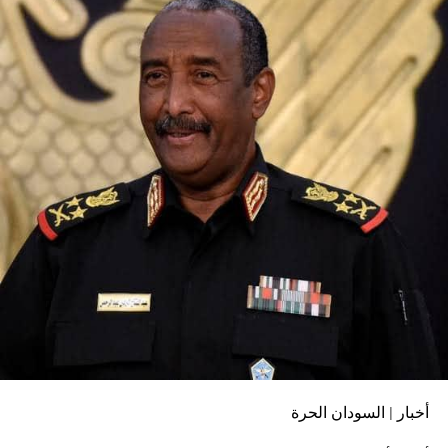
هاشتاق ذات صله :
التالي
إغتيال مراسلة قناة الجزيرة شيرين أبو عاقلة
لا تفوت
إبراهيم الشيخ: إشتبكت مع دقلو بالأيدي و(فكونا يا الله يا
الله)
أخبار | السودان الحرة