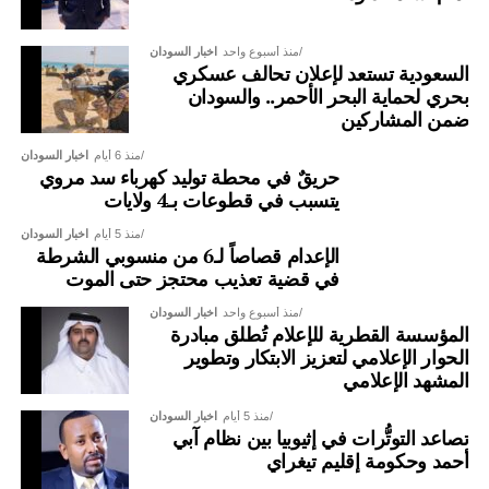
منذ أسبوع واحد
اخبار السودان
السعودية تستعد لإعلان تحالف عسكري
بحري لحماية البحر الأحمر.. والسودان
ضمن المشاركين
منذ 6 أيام
اخبار السودان
حريقٌ في محطة توليد كهرباء سد مروي
يتسبب في قطوعات بـ4 ولايات
منذ 5 أيام
اخبار السودان
الإعدام قصاصاً لـ6 من منسوبي الشرطة
في قضية تعذيب محتجز حتى الموت
منذ أسبوع واحد
اخبار السودان
المؤسسة القطرية للإعلام تُطلق مبادرة
الحوار الإعلامي لتعزيز الابتكار وتطوير
المشهد الإعلامي
منذ 5 أيام
اخبار السودان
تصاعد التوتُّرات في إثيوبيا بين نظام آبي
أحمد وحكومة إقليم تيغراي