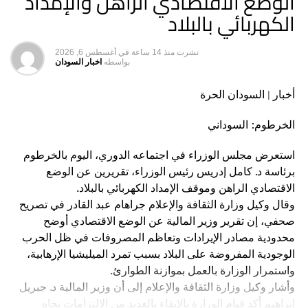
الوضع الاقتصادي الراهن والإمداد
اختلافات حادة بين اللجان حول من الذي سيقوم بالتوقيع على
الكهربائي بالبلاد
الميثاق هل ستوقع عليه التنسيقيات أم لجان المحليات، خصوصاً
أن لجان مقاومة ذات تأثير بالغ تبدو لها تحفظاتها على ما يتم الآن،
نشرت
منذ 14 ساعة
في
أغسطس 6, 2026
وتطالب بالمزيد من عمليات التوافق بما يقود لتحقيق الهدف
بواسطه
اخبار السودان
النهائي من الميثاق نفسه.
2
أخبار | السودان الحرة
ويطرح ميثاق سلطة الشعب عدة مطالب يأتي على راسها
مطلب إسقاط انقالب الخامس والعشرين من أكتوبر، ومحاسبة
الخرطوم: السوداني
كل الضالعين فيه من القوى المدنية والعسكرية.. ليس ذلك
استعرض مجلس الوزراء في اجتماعه الدوري، اليوم بالخرطوم
فحسب، بل يمضي للمطالبة بإلغاء الوثيقة الدستورية برمتها،
برئاسة د. كامل إدريس رئيس الوزراء، تقريرين عن الوضع
ومراجعة كل الاتفاقيات المبرمة والمراسيم الصادرة منذ الحادي
الاقتصادي الراهن وموقف الإمداد الكهربائي بالبلاد.
عشر من أبريل 2019.. ورفض أي دعوات للتفاوض المباشر وغير
وقال وكيل وزارة الثقافة والإعلام جراهام عبد القادر في تصريح
المباشر مع الانقلابيين، واستمرار المقاومة السلمية عبر أدواتنا
صحفي، إن تقرير وزير المالية عن الوضع الاقتصادي أوضح
المجربة والمبتكرة؛ مما يجعل منه وكأنه محاولة لتصفير العداد،
محدودية مصادر الإيرادات وتعاظم المصروفات في ظل الحرب
واستجابة لمطالب الثوار في أعقاب سقوط نظام المخلوع
الوجودية المفروضة على البلاد بسبب تمرد الميليشيا الإرهابية،
وبالطبع رفض الشراكة، وهي المطالب التي يطرحها الحزب
واستمرار الوزارة بالعمل بموازنة الطوارئ.
الشيوعي السوداني، وهو أمر يدعم المزاعم بأن لجان المقاومة
وأشار وكيل وزارة الثقافة والإعلام إلى أن وزير المالية د. جبريل
وميثاقها صدى صوت الشيوعي في الشارع، رغم أن الحزب كان
إبراهيم أكد قيام الوزارة بالإيفاء بالعديد من الالتزامات تجاه
قد نفي هذا الأمر مراراً، وفي السياق نفسه أكدت لجان المقاومة