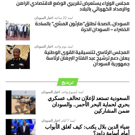
السوداني، بما يفضي إلى توافق وطني شامل يؤسس لمرحلة
مجلس الوزراء يستعرض تقريري الوضع الاقتصادي الراهن
والإمداد الكهربائي بالبلاد
جديدة من الأمن والاستقرار والتنمية.
منذ 22 ساعة
اخبار السودان
السودان..الصحة تطلق”مارثون المشي” بالساحة
الخضراء – السودان الحرة
منذ يوم واحد
اخبار السودان
المجلس الرئاسي لتنسيقية القوى الوطنية
يعلن دعم ترشيح عبد الفتاح البرهان لرئاسة
جمهورية السودان
ترنديج
منذ أسبوع واحد
اخبار السودان
السعودية تستعد لإعلان تحالف عسكري
بحري لحماية البحر الأحمر.. والسودان
ضمن المشاركين
منذ 7 أيام
اخبار السودان
ضياء الدين بلال يكتب: كيف تُغلق الأبواب
أمام أسامة داود؟