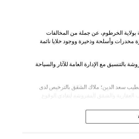
بولاية الخرطوم، عن جملة من المخالفات
مخدرات وأسلحة وذخيرة ووجود خلايا نائمة
شة بالتنسيق مع الإدارة العامة للآثار والسياحة
 الطيب سعد الدين؛ ملاك الشقق بالترخيص لدى
تب العقارية والشقق المفروشة لتفادي الوقوع
ت مراجعة سكنهن في الشقق المفروشة
ى للوقوع في هذه المخالفات، مشيراً إلى أن