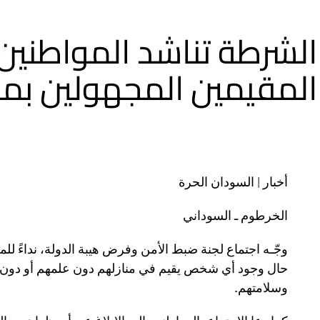
التسجيل يضمن التعرف على هوية المستأجرين والتأكد م
الشرطة تناشد المواطنين 
وأضاف أن ظروف الحرب دفعت المواطنين إلى إيجار شقق
أسهم في حل مشكلة السكن، لكن يجب أن يتم وفقاً للضوا
المقيمين المجهولين بمن
مخالفة للقانون.
من جانبه، أوضح رئيس غرفة المكاتب العقارية والشقق 
العديد من المخالفات وهي مستمرة وشاملة لكل محليات ال
ونصح يس، أصحاب المكاتب العقارية وملاك الشقق بالحر
المخالفات.
أخبار | السودان الحرة
الخرطوم ـ السوداني
وجّـه اجتماع لجنة ضبط الأمن وفرض هيبة الدولة، نداءً ل
حال وجود أي شخص يقيم في منازلهم دون علمهم أو دون م
وسلامتهم.