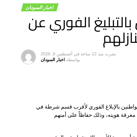
ن طبيعة نشاطهم.
اخبار السودان
بالتبليغ الفوري عن
هم السكنية وهو نشاط مشروع وذو فائدة
بط حتى لا يتم استغلاله في أنشطة مشبوهة
ازلهم
المفروشة، خالد يس، أن الحملة مهمة وكشفت
نشرت
منذ 12 ساعة
في
أغسطس 8, 2026
ولاية.
بواسطه
اخبار السودان
ص على التنظيم والترخيص لتفادي الوقوع في
لمواطنين بالإبلاغ الفوري لأقرب قسم شرطة في
عرفة هويته، وذلك حفاظاً على أمنهم