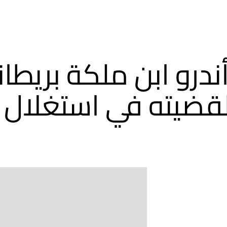
أندرو ابن ملكة بريطا
لقضيته في استغلال