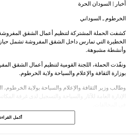
أخبار | السودان الحرة
الخرطوم ـ السوداني
كشفت الحملة المشتركة لتنظيم أعمال الشقق المفروشة 
الخطيرة التي تمارس داخل الشقق المفروشة تشمل حيازة 
وأنشطة مشبوهة.
ونفّذت الحملة، اللجنة القومية لتنظيم أعمال الشقق المفرو
بوزارة الثقافة والإعلام والسياحة ولاية الخرطوم.
وطالب وزير الثقافة والإعلام والسياحة بولاية الخرطوم،
الإدارة العامة للآثار والسياحة والتسجيل لدى غرفة المكا
في المخالفات.
أكمل القراءة
وناشد سعد الدين، أولياء أمور الطالبات وحتى الموظفا
كداخليات حتى لا يقعن ضحايا ممارسات هدفها تدميرهن.
وأوضح أن إهمال ملاك الشقق وإسناد إدارتها للسماسرة أد