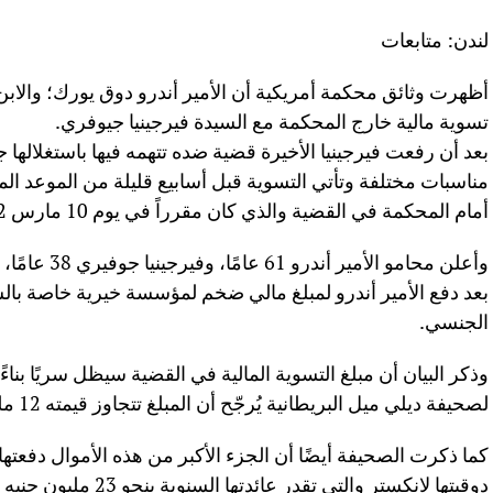
لندن: متابعات
أظهرت وثائق محكمة أمريكية أن الأمير أندرو دوق يورك؛ والابن 
تسوية مالية خارج المحكمة مع السيدة فيرجينيا جيوفري.
مناسبات مختلفة وتأتي التسوية قبل أسابيع قليلة من الموعد الم
أمام المحكمة في القضية والذي كان مقرراً في يوم 10 مارس 2022.
‏وأعلن محامو ‎
بعد دفع الأمير أندرو لمبلغ مالي ضخم لمؤسسة خيرية خاصة بال
الجنسي.
‏وذكر البيان أن مبلغ التسوية المالية في القضية سيظل سريًا بناءً 
لصحيفة ديلي ميل البريطانية يُرجّح أن المبلغ تتجاوز قيمته 12 مليون جنيه إسترليني.
دوقيتها لانكستر والتي تقدر عائدتها السنوية بنحو 23 مليون جنيه إسترليني.