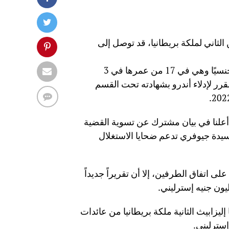
الثاني لملكة بريطانيا، قد توصل إلى
‏بعد أن رفعت فيرجينيا الأخيرة قضية ضده تتهمه فيها باستغلالها جنسيًا وهي في 17 من عمرها في 3
قرر لإدلاء أندرو بشهادته تحت القسم
الأمير أندرو 61 عامًا، وفيرجينيا جوفيري 38 عامًا، أعلنا في بيان مشترك عن تسوية القضية
سيدة جيوفري تدعم ضحايا الاستغلال
على اتفاق الطرفين، إلا أن تقريراً جديداً
‏كما ذكرت الصحيفة أيضًا أن الجزء الأكبر من هذه الأموال دفعتها ‎إليزابيث الثانية ملكة بريطانيا من عائدات