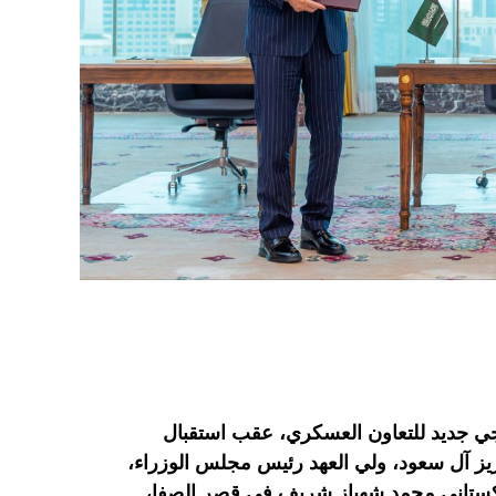
جي جديد للتعاون العسكري، عقب استقبال
يز آل سعود، ولي العهد رئيس مجلس الوزراء،
اكستاني محمد شهباز شريف في قصر الصفا،