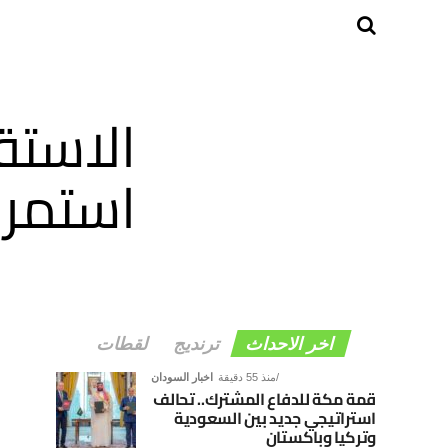
الاستق
استمرا
اخر الاحداث
ترنديج
لقطات
منذ 55 دقيقة
اخبار السودان
قمة مكة للدفاع المشترك.. تحالف
استراتيجي جديد بين السعودية
وتركيا وباكستان