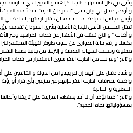
يتأتى في ظل استمرار خطاب الكراهية و التمييز الذي تمارسه مج
و أوضح دقلل في بيان تلقى “السودان الحرة” نسخةً منه السبت أ
رئيس مجلس السيادة ؛ محمد حمدان دقلو لرغبتهم الجادة في الس
تمثل المجلس الأعلى للإدارة الأهلية بشرق السودان تقدمت برؤيت
بكسلا و رفع حالة الطوارئ عن جنوب طوكر لتهيئة المجتمع للترا
مكتوبة وسلمت للجهات المعنية و إلتزمنا من جانبنا بضبط النف
و تابع “ولم نجد من الطرف الآخر سوى الاستمرار فى خطاب الكرا
و شدد دقلل على أنهم إن لم يجدوا من الدولة و القائمين علي أم
واضحة لتصرفات الطرف الآخر فإنهم غير ملزمين بأي قرار أو رؤية 
المعنوية و المادية.
و تابع ” كما نؤكد أن لا أحد يستطيع المزايدة علي تاريخنا وأصالت
بمسؤولياتها تجاه الجميع”.