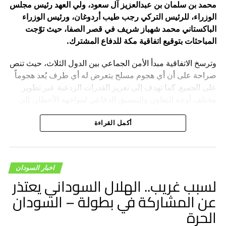
محمد بن سلمان بن عبدالعزيز آل سعود، ولي العهد رئيس مجلس
الوزراء، للرئيس التركي رجب طيب أردوغان، ورئيس الوزراء
الباكستاني محمد شهباز شريف في قصر الصفا، حيث توّجت
المباحثات بتوقيع اتفاقية مكة للدفاع المشترك.
وترسخ الاتفاقية مبدأ الأمن الجماعي بين الدول الثلاث، حيث تنص
صراحة على أن أي هجوم مسلح يتعرض له أي طرف يُعد هجوماً
على الجميع. كما تهدف إلى تعزيز القدرات الردعية عبر تطوير
مختلف أوجه التعاون والتنسيق الدفاعي لمواجهة الأخطار، إلى
جانب حماية الأمن القومي المشترك وترسيخ دعائم الاستقرار
والسلام في المنطقة والعالم.
أكمل القراءة
اخبار السودان
لسبب غريب.. الهلال السوداني يعتذر
عن المشاركة في بطولة – السودان
الحرة