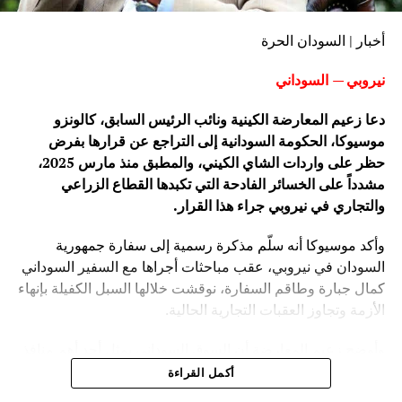
أخبار | السودان الحرة
نيروبي — السوداني
دعا زعيم المعارضة الكينية ونائب الرئيس السابق، كالونزو
موسيوكا، الحكومة السودانية إلى التراجع عن قرارها بفرض
حظر على واردات الشاي الكيني، والمطبق منذ مارس 2025،
مشدداً على الخسائر الفادحة التي تكبدها القطاع الزراعي
والتجاري في نيروبي جراء هذا القرار.
وأكد موسيوكا أنه سلّم مذكرة رسمية إلى سفارة جمهورية
السودان في نيروبي، عقب مباحثات أجراها مع السفير السوداني
كمال جبارة وطاقم السفارة، نوقشت خلالها السبل الكفيلة بإنهاء
الأزمة وتجاوز العقبات التجارية الحالية.
وأوضح زعيم المعارضة أن السوق السوداني يمثل أحد أهم منافذ
التصدير الرئيسية للبلاد، حيث كان يستوعب سنوياً نحو 35 مليون
أكمل القراءة
كيلوغرام من الشاي الكيني، بقيمة مالية تصل إلى 70 مليون