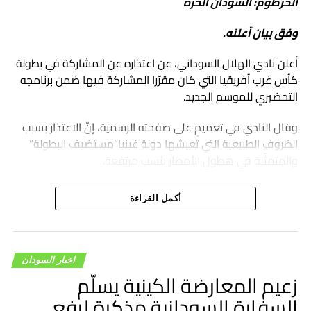
الخرطوم: السودان الحرة
وفق بيان أعلنه.
أعلن نادي الهلال السوداني، عن اعتذاره عن المشاركة في بطولة
كأس غرب أفريقيا التي كان مقرّرا المشاركة فيها ضمن برنامجه
التحضيري للموسم الجديد.
وقال النادي في تعميمٍ على صفحته الرسمية، إنّ الاعتذار بسبب
الظروف الطبيعية التي تعيشها دولة غينيا”مستضيف البطولة”
والمتمثّلة في هطول الأمطار بنسب مرتفعة.
أكمل القراءة
اخبار السودان
زعيم المعارضة الكينية يسلّم
السفارة السودانية مذكرة لرفع