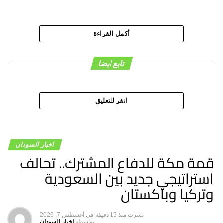
أكمل القراءة
تابع ايضا
هاشتاق ذات صله :
التالي
انتهاء أزمة حركات اتفاق جوبا حول الحقائب الوزارية
انقر للتعليق
لا تفوت
السجن والغرامة على 5 متهمين لمعاونة المليشيا وتبرئة 9
آخرين بسنار
اخبار السودان
قمة مكة للدفاع المشترك.. تحالف
استراتيجي جديد بين السعودية
وتركيا وباكستان
نشرت
منذ 15 دقيقة
في
أغسطس 7, 2026
بواسطه
اخبار السودان