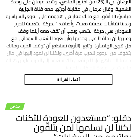
البرهان في الـ(25) من أكتوبر الماضي، وشدد عرمان على وحدة
الشعبية. وقال عرمان في مقابلة أجرتها معه قناة (الجزيرة
مباشر): (لا أتفق مع مالك عقار في هجومه على القوى السياسية
ولدينا نقاشات عميقة معه”، وأضاف: “الحركة الشعبية لتحرير
السودان هي حركة الشعب ويجب أن تقف معه أينما وقف
وعليها أن تحافظ على وحدتها وأن تعود للشعب السوداني مع
كل قوى الهامش). وتابع: (الثورة تستطيع أن توقف الحرب ومالك
يتخوف من الرجوع للحرب مرة أخرى، ولكننا لن نعود إليها في حال
دعمنا الجماهير وإذا لم نفعل ذلك سنعود إلى الحرب وليس هناك
ما يستدعي عودة الحركات للحرب).
أكمل القراءة
ساخن
دقلو: “مستعدون للعودة للثكنات
لكننا لن نسلمها لمن يتلقّون
رواتبهم من السفارات”