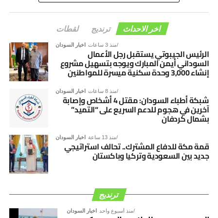
عبر افتعال أساليب رخيصة من أجل العودة مجدداً لكراسي
السلطة، وتابع: “هؤلاء وقفوا ضد مصالح الشعب بإيقاف المنحة
اخر الاحداث
ترنديج
لقطات
الإماراتية السعودية لدعم الفترة الانتقالية وعادوا مجدداً وأوقفوا
الدعم الخارجي”.
منذ 3 ساعات
اخبار السودان
الرئيس الجيبوتي يستقبل رجل الأعمال
السوداني أيمن المبارك ويوجه بتسهيل مشروع
إنشاء 3,000 وحدة سكنية ميسرة للمواطنين
منذ 8 ساعات
اخبار السودان
شبكة أطباء السودان: مقتل 4 أشخاص وإصابة
آخرين في هجوم للدعم السريع على “التميد”
بشمال كردفان
منذ 13 ساعة
اخبار السودان
قمة مكة للدفاع المشترك.. تحالف استراتيجي
جديد بين السعودية وتركيا وباكستان
ترنديج
منذ أسبوع واحد
اخبار السودان