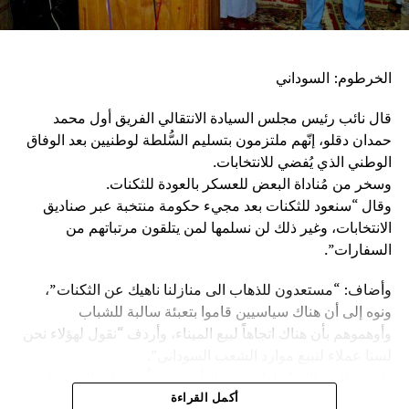
الخرطوم: السوداني
قال نائب رئيس مجلس السيادة الانتقالي الفريق أول محمد
حمدان دقلو، إنّهم ملتزمون بتسليم السُّلطة لوطنيين بعد الوفاق
الوطني الذي يُفضي للانتخابات.
وسخر من مُناداة البعض للعسكر بالعودة للثكنات.
وقال “سنعود للثكنات بعد مجيء حكومة منتخبة عبر صناديق
الانتخابات، وغير ذلك لن نسلمها لمن يتلقون مرتباتهم من
السفارات”.
وأضاف: “مستعدون للذهاب الى منازلنا ناهيك عن الثكنات”،
ونوه إلى أن هناك سياسيين قاموا بتعبئة سالبة للشباب
وأوهموهم بأن هناك اتجاهاً لبيع الميناء، وأردف “نقول لهؤلاء نحن
لسنا عملاء لنبيع موارد الشعب السوداني”.
واتهم دقلو خلال مُخاطبته مساء أمس، تجمُّع شباب البني عامر
والحباب بدار البني عامر، بعض السياسيين بعرقلة مسيرة البلاد
أكمل القراءة