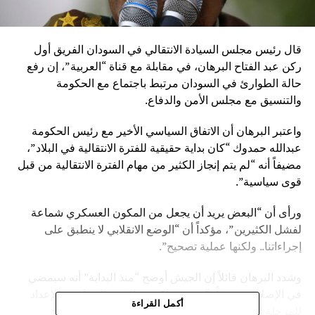
قال رئيس مجلس السيادة الانتقالي في السودان الفريق أول
ركن عبد الفتاح البرهان، في مقابلة مع قناة “العربية”، إن رفع
حالة الطوارئ في السودان مرتبط باجتماع مع الحكومة
والتنسيق مع مجلس الأمن والدفاع.
واعتبر البرهان أن الاتفاق السياسي الأخير مع رئيس الحكومة
عبدالله حمدوك “كان بداية حقيقية للفترة الانتقالية في البلاد”،
مضيفاً أنه “لم يتم إنجاز الكثير من مهام الفترة الانتقالية من قبل
قوى سياسية”.
ورأى أن “البعض يريد أن يجعل من المكون العسكري شماعة
لفشل الكثيرين”، مؤكداً أن “الوضع الانقلابي لا ينطبق على
إجراءاتنا.. ولكنها عملية تصحيح”.
وشدد البرهان قائلاً إن الجيش أوضح “منذ البداية” أنه سيمضي
في الإصلاح، مضيفاً: “نريد شراكة مع القوى السياسية للإعداد
أكمل القراءة
للمرحلة الانتقالية”.