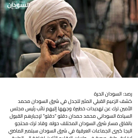
مضيفاً: “علاقة السودان مع إسرائيل ربما تتخذ شكلاً طبيعياً في
النهاية”.
أما عن النزاع مع إثيوبيا فقال: “نسعى إلى الحصول على حقوقنا
في الحدود مع إثيوبيا.. سنحصل على أراضينا من إثيوبيا بالتفاوض
وليس بالحل العسكري”. كما أكد البرهان أن “السودان لا يدعم
جبهة تحرير تيغراي في إثيوبيا”.
وأخيراً رأى البرهان أن “شرق السودان لديه قضية ونعمل على
حلها”، كما قال إن “مفاوضات السلام متوقفة” معرباً عن أمله
باستكمالها.
رصد: السودان الحرة
HURRA NEWS
هاشتاق ذات صله :
كشف الزعيم القبلي المثير للجدل في شرق السودان محمد
التالي
الأمين ترك عن تهديدات خطيرة وجهها إليهم نائب رئيس مجلس
فض ندوة جماهيرية معارضة وواشنطن تؤكد وقوفها إلى
السيادة السوداني محمد حمدان دقلو “دقلو” لإجبارهم القبول
جانب الشعب
باتفاق مسار شرق السودان المختلف حوله. وقاد ترك محتجو
البجا كبرى الجماعات العرقية في شرق السودان سبتمبر الماضي
لا تفوت
هكذا كان رد فرع البنك وحكومه دبي بشأن الفيديو المسرب