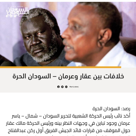
صريحة عليه من قبائل معروفة، وأيدته أخرى وطالبت بمراجعة
هوية بعض سكان الإقليم. وتمسك ترك برفضهم تمرير أتفاق
شرق السودان وتابع قائلاً “قصة استعمار جديد عبر أتفاق جوبا
وفرض نائب الرئيس لرأيه بإيحاء من قبل مني مناوي ومحمد
حسن نحن جاهزين لمواجهة هذا الأمر”.
رصد: السودان الحرة
أكد نائب رئيس الحركة الشعبية لتحرير السودان – شمال – ياسر
عرمان وجود تباين في وجهات النظر بينه ورئيس الحركة مالك عقار
حول الموقف من قرارات قائد الجيش الفريق أول ركن عبدالفتاح