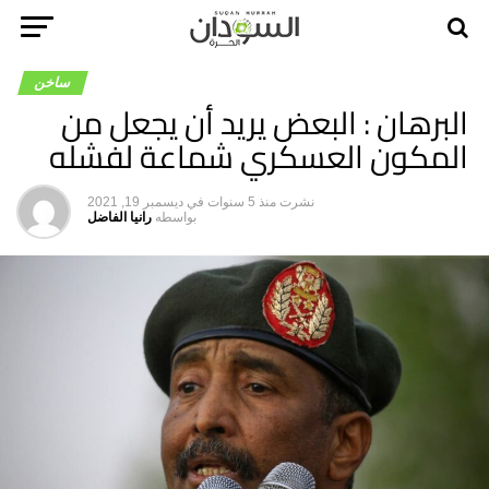
ساخن
البرهان : البعض يريد أن يجعل من
المكون العسكري شماعة لفشله
نشرت
منذ 5 سنوات
في
ديسمبر 19, 2021
بواسطه
رانيا الفاضل