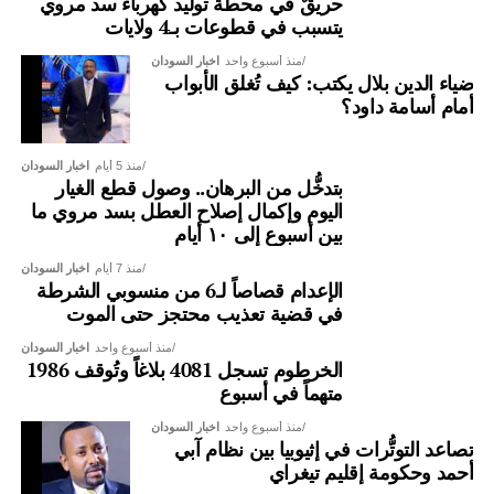
حريقٌ في محطة توليد كهرباء سد مروي
يتسبب في قطوعات بـ4 ولايات
منذ أسبوع واحد
اخبار السودان
ضياء الدين بلال يكتب: كيف تُغلق الأبواب
أمام أسامة داود؟
منذ 5 أيام
اخبار السودان
بتدخُّل من البرهان.. وصول قطع الغيار
اليوم وإكمال إصلاح العطل بسد مروي ما
بين أسبوع إلى ١٠ أيام
منذ 7 أيام
اخبار السودان
الإعدام قصاصاً لـ6 من منسوبي الشرطة
في قضية تعذيب محتجز حتى الموت
منذ أسبوع واحد
اخبار السودان
الخرطوم تسجل 4081 بلاغاً وتُوقف 1986
متهماً في أسبوع
منذ أسبوع واحد
اخبار السودان
تصاعد التوتُّرات في إثيوبيا بين نظام آبي
أحمد وحكومة إقليم تيغراي