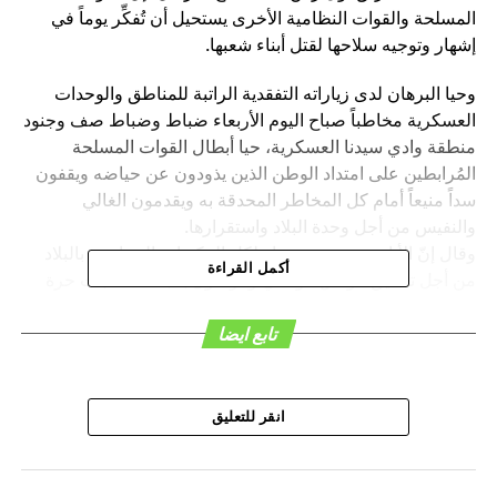
المسلحة والقوات النظامية الأخرى يستحيل أن تُفكِّر يوماً في
إشهار وتوجيه سلاحها لقتل أبناء شعبها.
وحيا البرهان لدى زياراته التفقدية الراتبة للمناطق والوحدات
العسكرية مخاطباً صباح اليوم الأربعاء ضباط وضباط صف وجنود
منطقة وادي سيدنا العسكرية، حيا أبطال القوات المسلحة
المُرابطين على امتداد الوطن الذين يذودون عن حياضه ويقفون
سداً منيعاً أمام كل المخاطر المحدقة به ويقدمون الغالي
والنفيس من أجل وحدة البلاد واستقرارها.
وقال إنّ الأيادي ممدودة بيضاء لكل المكونات السياسية بالبلاد
أكمل القراءة
من أجل تحقيق الوفاق الوطني والوصول بالبلاد لانتخابات حرة
ونزيهة.
تابع ايضا
وجدّد التأكيد على أن قيادة البلاد والقوات المسلحة لن تسلم إلا
لحكومة مُنتخبة أو بالتوافق الوطني.
انقر للتعليق