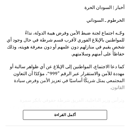
أنشطة مشبوهة مخالفة للقانون.
أخبار | السودان الحرة
من جانبه، أوضح رئيس غرفة المكاتب العقارية والشقق
الخرطوم ـ السوداني
المفروشة، خالد يس، أن الحملة مهمة وكشفت العديد من
المخالفات وهي مستمرة وشاملة لكل محليات الولاية.
وجّـه اجتماع لجنة ضبط الأمن وفرض هيبة الدولة، نداءً
ونصح يس، أصحاب المكاتب العقارية وملاك الشقق بالحرص
للمواطنين بالإبلاغ الفوري لأقرب قسم شرطة في حال وجود أي
على التنظيم والترخيص لتفادي الوقوع في المخالفات.
شخص يقيم في منازلهم دون علمهم أو دون معرفة هويته، وذلك
حفاظاً على أمنهم وسلامتهم.
كما دعا الاجتماع، المواطنين إلى الإبلاغ عن أي ظواهر سالبة أو
مهددة للأمن والاستقرار عبر الرقم “999”، مؤكدًا أن التعاون
المجتمعي يمثل شريكًا أساسيًا في تعزيز الأمن وفرض سيادة
القانون.
وترأس وزير الداخلية، الفريق شرطة حقوقي بابكر سمرة
مصطفى، الاجتماع بحضور الفريق أول شرطة حقوقي أمير عبد
المنعم فضل حسين، مدير عام قوات الشرطة، وأعضاء اللجنة.
أكمل القراءة
وأوضح المتحدث الرسمي باسم قوات الشرطة ـ رئيس اللجنة