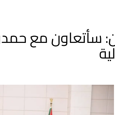
ن: سأتعاون مع حمدوك
لية