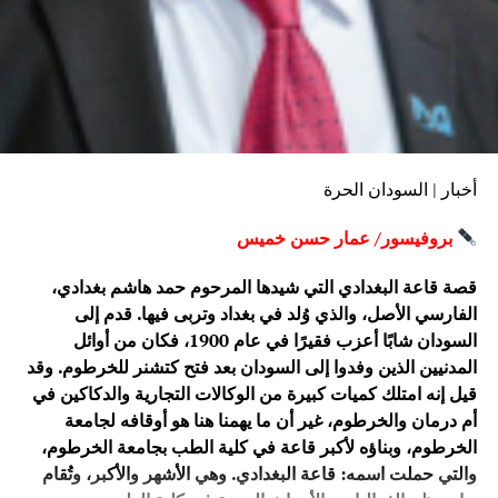
وفي جانب آخر من كلمته، أشاد السفير بالدور الذي تقوم به
منصة دراسات الأمن والسلام في مجال البحث والدراسات
الاستراتيجية، مثمنًا جهود مدير المنصة إبراهيم ناصر في دعم
البحث العلمي وخلق مساحة للحوار حول القضايا المرتبطة
بالسودان وإفريقيا والأمن والسلام.
وشهد اللقاء نقاشًا وتبادلًا للرؤى حول عدد من التطورات
أخبار | السودان الحرة
السياسية والأمنية والاستراتيجية في السودان والمنطقة، وأهمية
تعزيز دور المؤسسات البحثية في إنتاج المعرفة ودعم الحوار
بروفيسور/ عمار حسن خميس
حول القضايا الإقليمية والدولية.
قصة قاعة البغدادي التي شيدها المرحوم حمد هاشم بغدادي،
من جانبها، أعربت منصة دراسات الأمن والسلام عن تقديرها
الفارسي الأصل، والذي وُلد في بغداد وتربى فيها. قدم إلى
لزيارة سعادة السفير، مؤكدة أهمية استمرار التواصل مع
السودان شابًا أعزب فقيرًا في عام 1900، فكان من أوائل
المؤسسات الدبلوماسية والأكاديمية والبحثية، وتطوير مساحات
المدنيين الذين وفدوا إلى السودان بعد فتح كتشنر للخرطوم. وقد
الحوار والتعاون بما يسهم في تعزيز المعرفة والفهم المشترك
قيل إنه امتلك كميات كبيرة من الوكالات التجارية والدكاكين في
للقضايا التي تشهدها السودان وإفريقيا.
أم درمان والخرطوم، غير أن ما يهمنا هنا هو أوقافه لجامعة
الخرطوم، وبناؤه لأكبر قاعة في كلية الطب بجامعة الخرطوم،
وتأتي هذه الزيارة في إطار اهتمام المنصة بتوسيع شبكة علاقاتها
والتي حملت اسمه: قاعة البغدادي. وهي الأشهر والأكبر، وتُقام
مع المؤسسات والشخصيات الفاعلة في المجالات الدبلوماسية