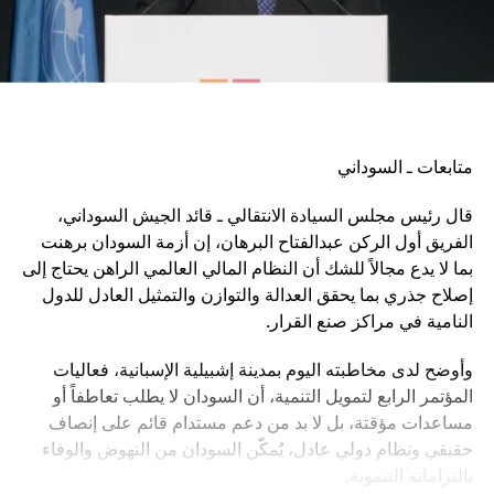
متابعات ـ السوداني
قال رئيس مجلس السيادة الانتقالي ـ قائد الجيش السوداني،
الفريق أول الركن عبدالفتاح البرهان، إن أزمة السودان برهنت
بما لا يدع مجالاً للشك أن النظام المالي العالمي الراهن يحتاج إلى
إصلاح جذري بما يحقق العدالة والتوازن والتمثيل العادل للدول
النامية في مراكز صنع القرار.
وأوضح لدى مخاطبته اليوم بمدينة إشبيلية الإسبانية، فعاليات
المؤتمر الرابع لتمويل التنمية، أن السودان لا يطلب تعاطفاً أو
مساعدات مؤقتة، بل لا بد من دعم مستدام قائم على إنصاف
حقيقي ونظام دولي عادل، يُمكّن السودان من النهوض والوفاء
بالتزاماته التنموية.