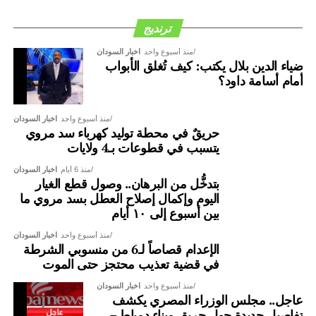
ترنديج
منذ أسبوع واحد
اخبار السودان
ضياء الدين بلال يكتب: كيف تُغلق الأبواب
أمام أسامة داود؟
منذ أسبوع واحد
اخبار السودان
حريقٌ في محطة توليد كهرباء سد مروي
يتسبب في قطوعات بـ4 ولايات
منذ 6 أيام
اخبار السودان
بتدخُّل من البرهان.. وصول قطع الغيار
اليوم وإكمال إصلاح العطل بسد مروي ما
بين أسبوع إلى ١٠ أيام
منذ أسبوع واحد
اخبار السودان
الإعدام قصاصاً لـ6 من منسوبي الشرطة
في قضية تعذيب محتجز حتى الموت
منذ أسبوع واحد
اخبار السودان
عاجل.. مجلس الوزراء المصري يكشف
تفاصيل جديدة حول حريق ميناء دمياط –