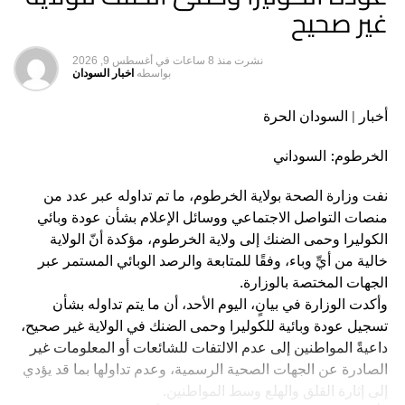
غير صحيح
او مركز تشخيصي متطور …. إلا انه ليحزنني ان أرى مريضا
(عاملين ليه كشف ما عندو حق العملية) وأخاف ان يأخذه المرض
ونحن عنه غافلون….
نشرت
منذ 8 ساعات
في
أغسطس 9, 2026
بواسطه
اخبار السودان
……….
أخبار | السودان الحرة
دي القصة من الاخر… فتح المستشفيات و تشغيلا خطوة
….وفرة الحبة والحقنة و الدواء خطوة برضو كويسة … لكن
الخرطوم: السوداني
الخطوة المهمة قالا عم حسب الله … دي روشتة المواطن مافي
نفت وزارة الصحة بولاية الخرطوم، ما تم تداوله عبر عدد من
شك لو حققناها لكان خيرا لنا و أشد تثبيتا…
منصات التواصل الاجتماعي ووسائل الإعلام بشأن عودة وبائي
ده الحل و زي ما قالوا الحل في الـ (تأمين) .. ان قلنا خير لا بدورلو
الكوليرا وحمى الضنك إلى ولاية الخرطوم، مؤكدة أنّ الولاية
سيف لا درقة …وان (طنشنا) يروح شمار في مرقة.
خالية من أيِّ وباء، وفقًا للمتابعة والرصد الوبائي المستمر عبر
الجهات المختصة بالوزارة.
هيثم الباوقة
وأكدت الوزارة في بيانٍ، اليوم الأحد، أن ما يتم تداوله بشأن
تسجيل عودة وبائية للكوليرا وحمى الضنك في الولاية غير صحيح،
داعيةً المواطنين إلى عدم الالتفات للشائعات أو المعلومات غير
الصادرة عن الجهات الصحية الرسمية، وعدم تداولها بما قد يؤدي
إلى إثارة القلق والهلع وسط المواطنين.