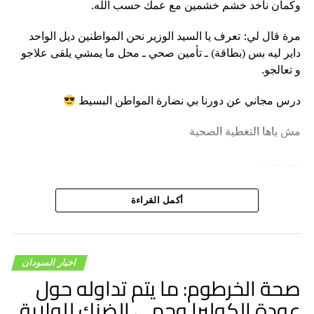
وكمان ناخد خشم خشمين مع عمك حسب الله.
مرة قال لي: تعرف يا السيد الوزير نحن المواطنين ديل الواحد
داير ليه بس (بطاقة) ـ تأمين صحي ـ محل ما يمشي يلقى علاجو
و تعالجو.
درس مجاني عن دورنا بي نضارة المواطن البسيط
مش ياها التغطية الصحية
…………
نحن نقعد و نقوم … نلت و نعجن… نخطط ونستترج (من
أكمل القراءة
استراتيجية)…. و في النهاية نصل للخلاصة الوصل ليها عمنا
حسب الله في قعدة قهوة و من غير ظيتا و ظمبريتا وبعبارات
بسيطة دون تعقيد و تقعيد و أنقلزة.
اخبار السودان
…………..
صحة الخرطوم: ما يتم تداوله حول
عودة الكوليرا وحمى الضنك للولاية
رغم اننا نحتفل هنا و هناك .. بجهاز حديث او افتتاح مستشفي