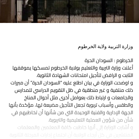
وزارة التربية ولاية الخرطوم
الخرطوم : السودان الحرة
أعلنت وزارة التربية والتعليم بولاية الخرطوم تمسكها يموقفها
الثابت و الرافض لتأجيل امتحانات الشهادة الثانوية.
و اوضحت الوزارة في بيان اطلع عليه “السودان الحرة” أن مبررات
ذلك منتفية و غير منطقية في ظل التقويم الدراسي للمدارس
والجامعات و ارتباط ذلك بعوامل أخرى مثل أحوال المناخ
والطقس وأسباب تربوية تجعل التأجيل مضيعة لها، مؤكدة بأنها
الجهة الإدارية والفنية الوحيدة التي من شأنها أن تخاطبهم في
شأن من شؤون العملية التعليمية والتربوية.
و أشارت الوزارة إلى أنها خاطبت كافة المعلمين والمعلمات
المنتشرين في كل أرجاء الولاية أن اجتماع إدارات المرحلة الثانوية