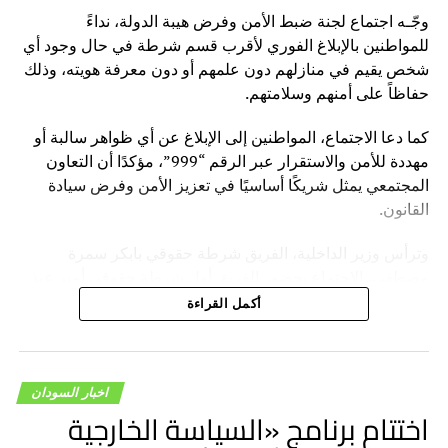
وجّـه اجتماع لجنة ضبط الأمن وفرض هيبة الدولة، نداءً
للمواطنين بالإبلاغ الفوري لأقرب قسم شرطة في حال وجود أي
شخص يقيم في منازلهم دون علمهم أو دون معرفة هويته، وذلك
حفاظاً على أمنهم وسلامتهم.
كما دعا الاجتماع، المواطنين إلى الإبلاغ عن أي ظواهر سالبة أو
مهددة للأمن والاستقرار عبر الرقم “999”، مؤكدًا أن التعاون
المجتمعي يمثل شريكًا أساسيًا في تعزيز الأمن وفرض سيادة
القانون.
وترأس وزير الداخلية، الفريق شرطة حقوقي بابكر سمرة
مصطفى، الاجتماع بحضور الفريق أول شرطة حقوقي أمير عبد
المنعم فضل حسين، مدير عام قوات الشرطة، وأعضاء اللجنة.
أكمل القراءة
وأوضح المتحدث الرسمي باسم قوات الشرطة ـ رئيس اللجنة
الإعلامية، العميد شرطة فتح الرحمن محمد التوم، أن الاجتماع
ناقش تقارير أداء اللجان المختلفة، واطمأن على الجهود الكبيرة
اخبار السودان
اختتام برنامج «السياسة الخارجية
التي تبذلها اللجان في إسناد لجنة أمن ولاية الخرطوم، وتعزيز
الأمن والاستقرار بالولاية، وتهيئة الظروف المُناسبة لتسهيل عودة