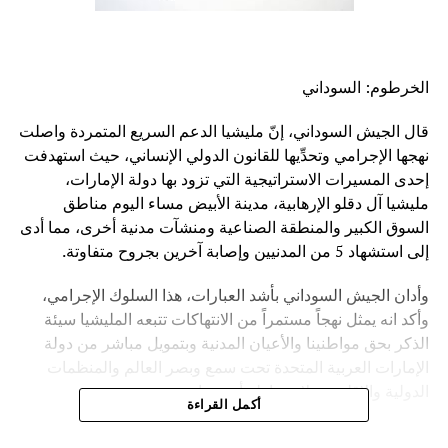
الخرطوم: السوداني
قال الجيش السوداني، إنّ مليشيا الدعم السريع المتمردة واصلت
نهجها الإجرامي وتحدِّيها للقانون الدولي الإنساني، حيث استهدفت
إحدى المسيرات الاستراتيجية التي تزود بها دولة الإمارات،
مليشيا آل دقلو الإرهابية، مدينة الأبيض مساء اليوم مناطق
السوق الكبير والمنطقة الصناعية ومنشآت مدنية أخرى، مما أدى
إلى استشهاد 5 من المدنيين وإصابة آخرين بجروح متفاوتة.
وأدان الجيش السوداني بأشد العبارات، هذا السلوك الإجرامي،
وأكد انه يمثل نهجاً مستمراً من الانتهاكات تتبعه المليشيا سيئة
الذكر بحق مواطنينا والأعيان المدنية وبتمويل مباشر من دولة
الإمارات العربية المتحدة تحت سمع وبصر العالم والمنظمات
الدولية والإقليمية بلا مساءلة أو حساب.
أكمل القراءة