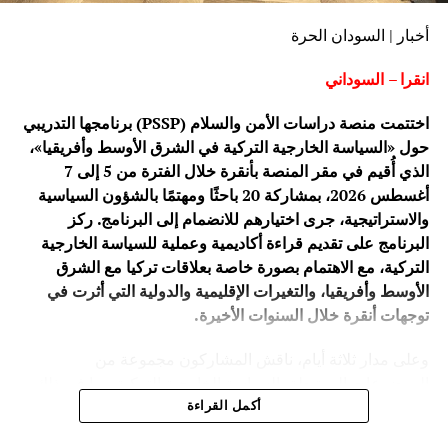
أخبار | السودان الحرة
انقرا – السوداني
اختتمت منصة دراسات الأمن والسلام (PSSP) برنامجها التدريبي
حول «السياسة الخارجية التركية في الشرق الأوسط وأفريقيا»،
الذي أُقيم في مقر المنصة بأنقرة خلال الفترة من 5 إلى 7
أغسطس 2026، بمشاركة 20 باحثًا ومهتمًا بالشؤون السياسية
والاستراتيجية، جرى اختيارهم للانضمام إلى البرنامج. ركز
البرنامج على تقديم قراءة أكاديمية وعملية للسياسة الخارجية
التركية، مع الاهتمام بصورة خاصة بعلاقات تركيا مع الشرق
الأوسط وأفريقيا، والتغيرات الإقليمية والدولية التي أثرت في
توجهات أنقرة خلال السنوات الأخيرة.
وعلى مدار ثلاثة أيام، ناقش المشاركون مجموعة من
الموضوعات المرتبطة بالسياسة الخارجية التركية، بما في ذلك
تطورها ومرتكزاتها، وعلاقات تركيا مع دول الشرق الأوسط،
أكمل القراءة
إضافة إلى الحضور التركي المتزايد في أفريقيا، وما يحمله هذا