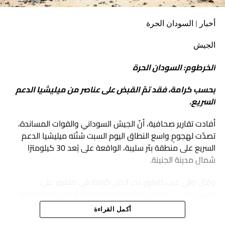
وتعتزم المنصة مواصلة تنظيم برامج بحثية وتدريبية تتيح للباحثين
أخبار | السودان الحرة
والمهتمين تطوير أدواتهم المعرفية والتحليلية، وفتح مساحات
أوسع للنقاش حول التحولات السياسية والأمنية التي تشهدها
الجيش
المنطقة والقارة الأفريقية.
الخرطوم: السودان الحرة
بحسب كرامة، فقد تمّ القبض على عناصر من ميليشيا الدعم
السريع.
أفادت تقارير صحافية، أنّ الجيش السوداني والقوات المساندة،
تصدّت لهجومٍ واسع النطاق اليوم السبت شنّته ميليشيا الدعم
السريع على منطقة بئر سليبة، الواقعة على بُعد 30 كيلومترًا
شمال مدينة الجنينة.
وقال والي غرب دارفور، بحر الدين كرامة في منشور على
الفيسبوك، إنّ القوات المتمركزة بالمنطقة، ألحقت بالمهاجمين
خسائر فادحة في الأرواح والمعدات العسكرية، وألقت القبض على
أكمل القراءة
عدد من عناصر الدعم السريع وحققت تقدمًا جديدًا على المحور