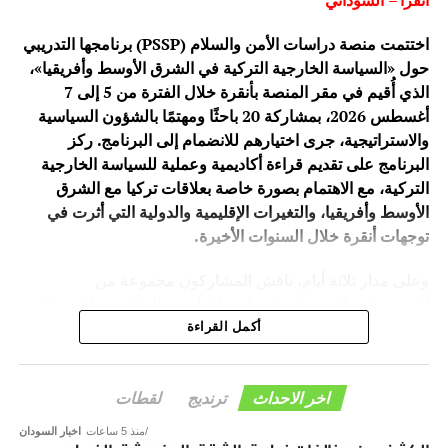
انقرا – السوداني
اختتمت منصة دراسات الأمن والسلام (PSSP) برنامجها التدريبي
حول «السياسة الخارجية التركية في الشرق الأوسط وأفريقيا»،
الذي أُقيم في مقر المنصة بأنقرة خلال الفترة من 5 إلى 7
أغسطس 2026، بمشاركة 20 باحثًا ومهتمًا بالشؤون السياسية
والاستراتيجية، جرى اختيارهم للانضمام إلى البرنامج. ركز
البرنامج على تقديم قراءة أكاديمية وعملية للسياسة الخارجية
التركية، مع الاهتمام بصورة خاصة بعلاقات تركيا مع الشرق
الأوسط وأفريقيا، والتغيرات الإقليمية والدولية التي أثرت في
توجهات أنقرة خلال السنوات الأخيرة.
وعلى مدار ثلاثة أيام، ناقش المشاركون مجموعة من
الموضوعات المرتبطة بالسياسة الخارجية التركية، بما في ذلك
تطورها ومرتكزاتها، وعلاقات تركيا مع دول الشرق الأوسط،
أكمل القراءة
إضافة إلى الحضور التركي المتزايد في أفريقيا، وما يحمله هذا
الحضور من أبعاد سياسية واقتصادية وأمنية.
اخر الاحداث
ترنديج
لقطات
وقدّم البرنامج مجموعة من الأكاديميين والباحثين المتخصصين،
منذ 5 ساعات
اخبار السودان
وهم: “د. نوري سالك – جامعة أنقرة يلدريم بيازيد، د. يونس