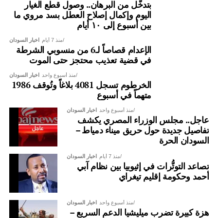
بتدخُّل من البرهان.. وصول قطع الغيار
المنطقة والقارة الأفريقية.
اليوم وإكمال إصلاح العطل بسد مروي ما
بين أسبوع إلى ١٠ أيام
منذ 7 أيام
اخبار السودان
الإعدام قصاصاً لـ6 من منسوبي الشرطة
في قضية تعذيب محتجز حتى الموت
منذ أسبوع واحد
اخبار السودان
الخرطوم تسجل 4081 بلاغاً وتُوقف 1986
متهماً في أسبوع
منذ أسبوع واحد
اخبار السودان
عاجل.. مجلس الوزراء المصري يكشف
تفاصيل جديدة حول حريق ميناء دمياط –
السودان الحرة
منذ 7 أيام
اخبار السودان
تصاعد التوتُّرات في إثيوبيا بين نظام آبي
أحمد وحكومة إقليم تيغراي
سفير السودان في تركيا في لقاء بحثي بمنصة دراسات الأمن
والسلام
منذ أسبوع واحد
اخبار السودان
هزة كبيرة تضرب ميليشيا الدعم السريع –