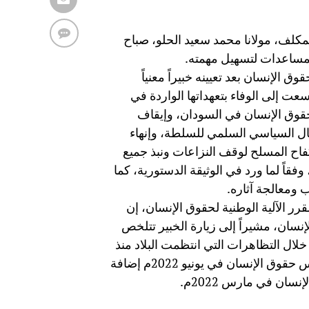
المكلف، مولانا محمد سعيد الحلو، صباح
لمساعدات لتسهيل مهمته.
 الإنسان بعد تعيينه خبيراً معنياً
سعت إلى الوفاء بتعهداتها الواردة في
ستورية لعام 2019م لتحسين حالة حقوق الإنسان في السودان، وإيقاف
قال السياسي السلمي للسلطة، وإنهاء
سلام السودان 2020م مع حركات الكفاح المسلح لوقف النزاعات ونبذ جميع
قاً لما ورد في الوثيقة الدستورية، كما
 ومعالجة آثاره.
رر الآلية الوطنية لحقوق الإنسان، إن
إنسان، مشيراً إلى زيارة الخبير تتلخص
لال التظاهرات التي انتظمت البلاد منذ
الخامس والعشرين من أكتوبر 2021م ورفع تقرير بشأنها لمجلس حقوق الإنسان في يونيو 2022م إضافة
ان في مارس 2022م.