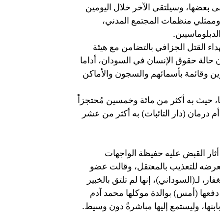
بعضها، وسيلتقي الآخر خلال اليومين
وممثلي منظمات المجتمع المدني،
لدبلوماسيين.
داء القتل الجزافي بالتضامن مع هيئة
 حالة حقوق الإنسان في السودان، أداما
زين وقائمة بأسمائهم والسجون والأماكن
، حيث به أكثر من مائة وخمسين مُحتجزاً
م درمان (دار التائبات) به أكثر من عشر
أثار القبض عليه حفيظة الواجهات
وتعرضه للتعذيب بالمعتقل، وقالت عضو
ار، لـ(السوداني)، إنها لم تلتق بالخبير
 دفعها (أمس) بوالدة موكلها محمد آدم
ابنها، وليستمع إليها مباشرةً دون وسيط.