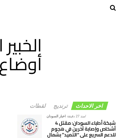
الخبير
أوضاع
اخر الاحداث
ترنديج
لقطات
منذ 27 دقيقة
اخبار السودان
شبكة أطباء السودان: مقتل 4
أشخاص وإصابة آخرين في هجوم
للدعم السريع على “التميد” بشمال