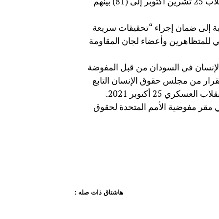
وبمقتل المتظاهريْن الاثنين، يرتفع عدد قتلى الاحتجاجات منذ انقلاب 25 تشرين أكتوبر إلى (81) بينهم
نية إلى ضمان إجراء “تحقيقات سريعة
ي للمتظاهرين وأعضاء لجان المقاومة
ق الإنسان في السودان من قبل المفوضة
متحدة لحقوق الإنسان في نوفمبر 2021، وفقاً لقرار من مجلس حقوق الإنسان التابع
ري 25 أكتوبر 2021.
اً صحفياً في نهاية زيارته يوم 24 فبراير في مقر مفوضية الأمم المتحدة لحقوق
هاشتاق ذات صله :