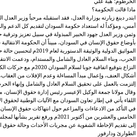
الخرطوم: هبة علي
ماذا قالت الحكومة؟
ابتدر دينغ زيارته بوزارة العدل، فقد استقبله مرحباً وزير العدل 
أمس، ومؤكداً له استعداد حكومة السودان لتقديم كل الدعم وا
وثمن وزير العدل جهود الخبير المبذولة في سبيل تعزيز وترقية حقوق
بأوضاع حقوق الإنسان في السودان، مبيناً أن الحكومة الانتقالية 
المواثيق الدولية والوثيقة الد
الحرب، وبناء السلام العادل والشامل والمستدام، ودعمت الانت
النزاع بتوقيع اتفاقية جوبا ل
أشكال العنف، وإعمال مبدأ المساءلة وعدم الإفلات من العقاب، وف
إلتزمت بالعمل على تحقيق السلام العادل والشامل وإنهاء الحرب
وقال مولانا جمعة الوكيل الإعيسر رئيس إدارة حقوق الإنسان، مق
اللقاء يأتي في إطار تعاون السودان مع الآليات الوطنية لحقوق ال
في التأكد من الادعاءات والمزاعم حول انتهاكات حقوق الإنسان خ
إلى تقديم الإحاطة الشفوية عن مجريات الأحداث وحالة حقوق الإنس
الطوارئ ودارفور