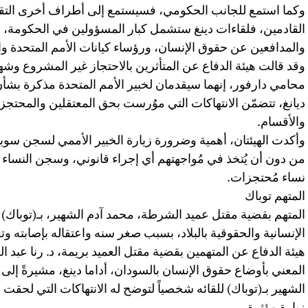
وكما استمع للجانب الحكومي، فسيستمع إلى أطراف أخرى التقى 
القادمين، فلقاءات دينغ ستشمل كبار المسؤولين في الحكومة، 
والمدافعين عن حقوق الإنسان، ورؤساء كيانات الأمم المتحدة وا
وقد قالت هيئة الدفاع عن المتأثرين بالاحتجاز غير المشروع وشه
محامي دارفور، إنهما سيقدمان لخبير الأمم المتحدة مذكرة بشأن
ديانغ، تتضمّن الانتهاكات التي موُرست بحق المعتقلين والمحتج
والأقسام.
وأكدت الهيئتان، أهمية وضرورة زيارة الخبير الأممي لسجن سوبا
من دون أن يُتخذ في مُواجهتهم أي إجراء قانوني، وسجن النساء أ
نساء مُحتجزات.
المتهم توباك
المتهم بقضية مقتل عميد الشرطة، محمد آدم الشهير، بـ(توباك) 
الإنسانية والحقوقية بالبلاد، بسبب صغر سنه واعتقاله بإصابته 
هيئة الدفاع عن المتهمين بقضية مقتل العميد بريمة، د. رنا عبد الغف
المعني بأوضاع حقوق الإنسان بالسودان، أداما دينغ، مشيرةً إلى
الشهير بـ(توباك) للقائه شخصياً لتوضح له الانتهاكات التي لحقت ب
زيارة مؤثرة