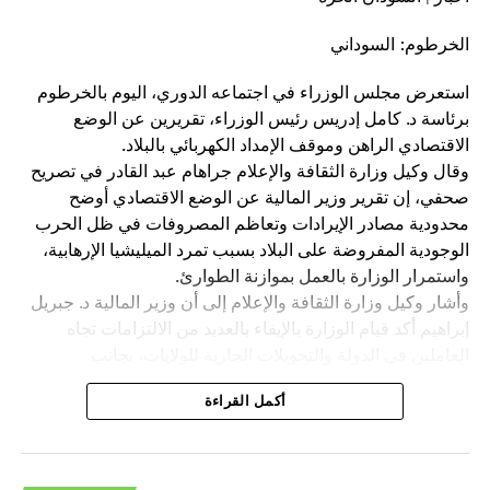
المهنية والسياسية.
الخرطوم: السوداني
ومنذ الخامس والعشرين من أكتوبر الماضي، يشهد السودان
احتجاجات واسعة رفضًا للإجراءات الانقلابية التي اتّخذها عبد
استعرض مجلس الوزراء في اجتماعه الدوري، اليوم بالخرطوم
الفتاح البرهان، أبرزها فرض حالة الطوارئ وحلّ مجلسي السيادة
برئاسة د. كامل إدريس رئيس الوزراء، تقريرين عن الوضع
والوزراء الانتقاليين.
الاقتصادي الراهن وموقف الإمداد الكهربائي بالبلاد.
وقال وكيل وزارة الثقافة والإعلام جراهام عبد القادر في تصريح
صحفي، إن تقرير وزير المالية عن الوضع الاقتصادي أوضح
محدودية مصادر الإيرادات وتعاظم المصروفات في ظل الحرب
الوجودية المفروضة على البلاد بسبب تمرد الميليشيا الإرهابية،
هاشتاق ذات صله :
واستمرار الوزارة بالعمل بموازنة الطوارئ.
وأشار وكيل وزارة الثقافة والإعلام إلى أن وزير المالية د. جبريل
التالي
نادي المريخ يكشف عدد الجماهير المسموح به حضور
إبراهيم أكد قيام الوزارة بالإيفاء بالعديد من الالتزامات تجاه
مباراة الهلال – السودان الحرة
العاملين في الدولة والتحويلات الجارية للولايات، بجانب
الالتزامات تجاه كل من الصحة والتعليم العام والعالي والحماية
لا تفوت
أكمل القراءة
الاجتماعية للأسر الضعيفة والتأمين الصحي والعلاج المجاني
السودان.. السلطات تضبط”138″ أجنبيًا – السودان الحرة
وغيرها من الالتزامات الأخرى.
وأكد تحقيق زيادة في الإيرادات جاءت عبر توسيع المظلة
الضريبية دون زيادة في فئة الضريبة والجمارك وعائدات الملكية