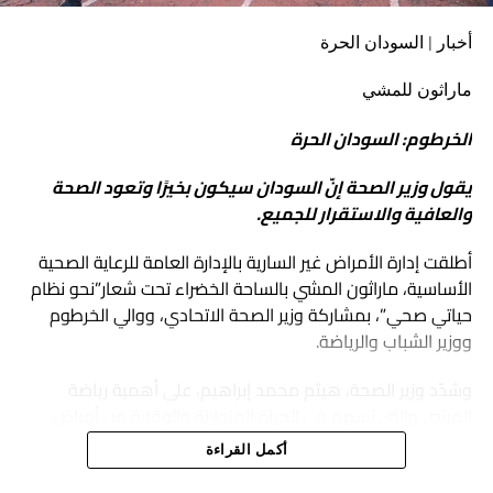
أخبار | السودان الحرة
ماراثون للمشي
الخرطوم: السودان الحرة
يقول وزير الصحة إنّ السودان سيكون بخيرًا وتعود الصحة
والعافية والاستقرار للجميع.
أطلقت إدارة الأمراض غير السارية بالإدارة العامة للرعاية الصحية
الأساسية، ماراثون المشي بالساحة الخضراء تحت شعار”نحو نظام
حياتي صحي”، بمشاركة وزير الصحة الاتحادي، ووالي الخرطوم
ووزير الشباب والرياضة.
وشدّد وزير الصحة، هيثم محمد إبراهيم، على أهمية رياضة
المشي والتي تسهم في الحياة المتوازنة والوقاية من أمراض
الضغط و السكري و الأوعية الدموية و غيرها، مشيرًا إلى أنّ
أكمل القراءة
الفعالية تؤكّد عودة الحياة إلى طبيعتها.