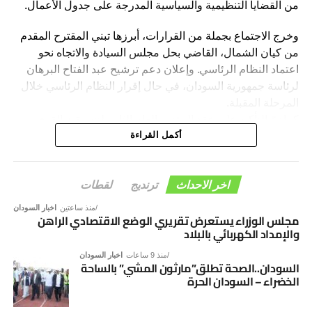
من القضايا التنظيمية والسياسية المدرجة على جدول الأعمال.
وخرج الاجتماع بجملة من القرارات، أبرزها تبني المقترح المقدم
من كيان الشمال، القاضي بحل مجلس السيادة والاتجاه نحو
اعتماد النظام الرئاسي. وإعلان دعم ترشيح عبد الفتاح البرهان
لرئاسة جمهورية السودان، في حال إقرار النظام الرئاسي خلال
المرحلة المقبلة.
كما تمّ التأكيد على عقد المؤتمر العام الثاني لتنسيقية القوى
الوطنية بمدينة الخرطوم خلال الفترة المقبلة.
أكمل القراءة
وأكد المجلس الرئاسي، أن هذه القرارات تأتي في إطار رؤية
التنسيقية الرامية إلى دعم الاستقرار السياسي، وترسيخ
اخر الاحداث
ترنديج
لقطات
مؤسسات الدولة، والإسهام في إنجاح مسار الحوار السوداني –
منذ ساعتين
اخبار السودان
السوداني، بما يفضي إلى توافق وطني شامل يؤسس لمرحلة
مجلس الوزراء يستعرض تقريري الوضع الاقتصادي الراهن
والإمداد الكهربائي بالبلاد
جديدة من الأمن والاستقرار والتنمية.
منذ 9 ساعات
اخبار السودان
السودان..الصحة تطلق”مارثون المشي” بالساحة
الخضراء – السودان الحرة