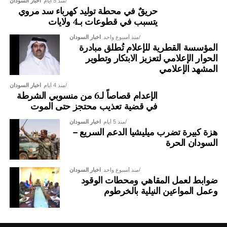
منذ 5 أيام
اخبار السودان
حريقٌ في محطة توليد كهرباء سد مروي
يتسبب في قطوعات بـ4 ولايات
منذ أسبوع واحد
اخبار السودان
المؤسسة القطرية للإعلام تُطلق مبادرة
الحوار الإعلامي لتعزيز الابتكار وتطوير
المشهد الإعلامي
منذ 4 أيام
اخبار السودان
الإعدام قصاصاً لـ6 من منسوبي الشرطة
في قضية تعذيب محتجز حتى الموت
منذ 5 أيام
اخبار السودان
هزة كبيرة تضرب ميليشيا الدعم السريع –
السودان الحرة
منذ أسبوع واحد
اخبار السودان
ضوابط لعمل المقاهي ومحطات الوقود
وعمل المواعين النيلية بالخرطوم