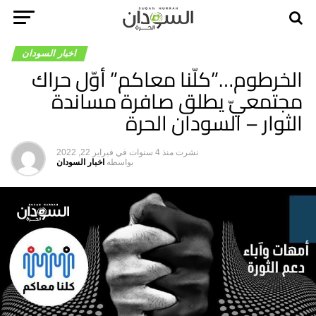
اخبار السودان
الخرطوم…”كلّنا معاكم” أوّل حراك
مجتمعيّ يطلق صافرة مساندة
الثوار – السودان الحرة
نشرت
منذ 4 سنوات
في
فبراير 22, 2022
بواسطه
اخبار السودان