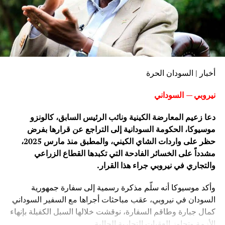
أخبار | السودان الحرة
نيروبي — السوداني
دعا زعيم المعارضة الكينية ونائب الرئيس السابق، كالونزو
موسيوكا، الحكومة السودانية إلى التراجع عن قرارها بفرض
حظر على واردات الشاي الكيني، والمطبق منذ مارس 2025،
مشدداً على الخسائر الفادحة التي تكبدها القطاع الزراعي
والتجاري في نيروبي جراء هذا القرار.
وأكد موسيوكا أنه سلّم مذكرة رسمية إلى سفارة جمهورية
السودان في نيروبي، عقب مباحثات أجراها مع السفير السوداني
كمال جبارة وطاقم السفارة، نوقشت خلالها السبل الكفيلة بإنهاء
الأزمة وتجاوز العقبات التجارية الحالية.