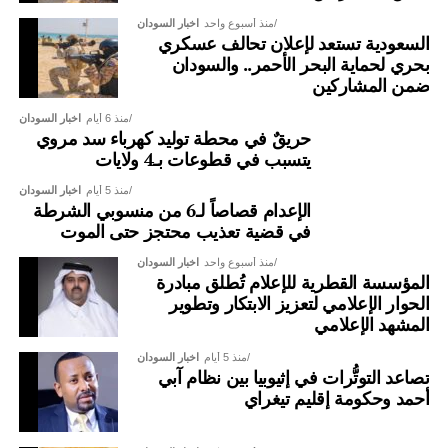
منذ أسبوع واحد
اخبار السودان
السعودية تستعد لإعلان تحالف عسكري
بحري لحماية البحر الأحمر.. والسودان
ضمن المشاركين
منذ 6 أيام
اخبار السودان
حريقٌ في محطة توليد كهرباء سد مروي
يتسبب في قطوعات بـ4 ولايات
منذ 5 أيام
اخبار السودان
الإعدام قصاصاً لـ6 من منسوبي الشرطة
في قضية تعذيب محتجز حتى الموت
منذ أسبوع واحد
اخبار السودان
المؤسسة القطرية للإعلام تُطلق مبادرة
الحوار الإعلامي لتعزيز الابتكار وتطوير
المشهد الإعلامي
منذ 5 أيام
اخبار السودان
تصاعد التوتُّرات في إثيوبيا بين نظام آبي
أحمد وحكومة إقليم تيغراي