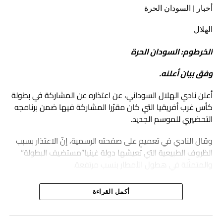
أخبار | السودان الحرة
الهلال
الخرطوم: السودان الحرة
وفق بيان أعلنه.
أعلن نادي الهلال السوداني، عن اعتذاره عن المشاركة في بطولة
كأس غرب أفريقيا التي كان مقرّرا المشاركة فيها ضمن برنامجه
التحضيري للموسم الجديد.
وقال النادي في تعميمٍ على صفحته الرسمية، إنّ الاعتذار بسبب
الظروف الطبيعية التي تعيشها دولة غينيا”مستضيف البطولة”
والمتمثّلة في هطول الأمطار بنسب مرتفعة.
أكمل القراءة