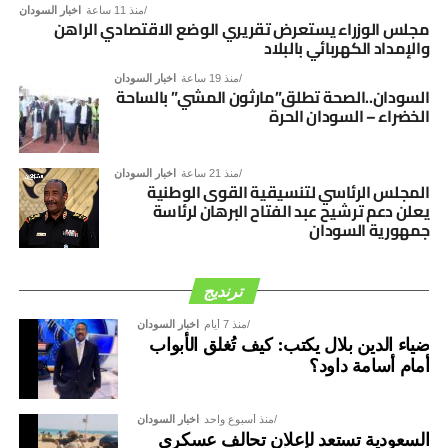
منذ 11 ساعة
اخبار السودان
السوداني، بما يفضي إلى توافق وطني شامل يؤسس لمرحلة
مجلس الوزراء يستعرض تقريري الوضع الاقتصادي الراهن
والإمداد الكهربائي بالبلاد
جديدة من الأمن والاستقرار والتنمية.
منذ 19 ساعة
اخبار السودان
السودان..الصحة تطلق”مارثون المشي” بالساحة
الخضراء – السودان الحرة
منذ 21 ساعة
اخبار السودان
المجلس الرئاسي لتنسيقية القوى الوطنية
يعلن دعم ترشيح عبد الفتاح البرهان لرئاسة
جمهورية السودان
ترنديج
منذ 7 أيام
اخبار السودان
ضياء الدين بلال يكتب: كيف تُغلق الأبواب
أمام أسامة داود؟
منذ أسبوع واحد
اخبار السودان
السعودية تستعد لإعلان تحالف عسكري