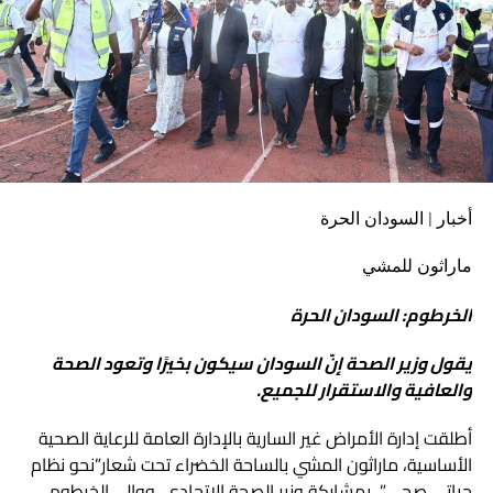
الكهربائي، كما اطمأن على الجهود الجارية لإصلاح العطل في سد
مروي، خاصةً وأنّ الاسبيرات الخاصة بتصليح هذه الأعطال قد
وصلت إلى البلاد وكل الفرق الفنية جاهزة لتقديم الخدمة
المطلوبة.
أخبار | السودان الحرة
ماراثون للمشي
الخرطوم: السودان الحرة
يقول وزير الصحة إنّ السودان سيكون بخيرًا وتعود الصحة
والعافية والاستقرار للجميع.
أطلقت إدارة الأمراض غير السارية بالإدارة العامة للرعاية الصحية
الأساسية، ماراثون المشي بالساحة الخضراء تحت شعار”نحو نظام
حياتي صحي”، بمشاركة وزير الصحة الاتحادي، ووالي الخرطوم