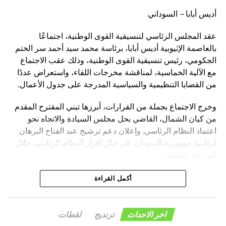
أديس أبابا – السوداني
عقد المجلس الرئاسي لتنسيقية القوى الوطنية، اجتماعًا
بالعاصمة الإثيوبية أديس أبابا، برئاسة محمد سيد أحمد سر الختم
الجكومي، رئيس تنسيقية القوى الوطنية، وذلك عقب الاجتماع
مع الآلية الخماسية، لمناقشة مخرجات اللقاء، واستعراض عددًا
من القضايا التنظيمية والسياسية المدرجة على جدول الأعمال.
وخرج الاجتماع بجملة من القرارات، أبرزها تبني المقترح المقدم
من كيان الشمال، القاضي بحل مجلس السيادة والاتجاه نحو
اعتماد النظام الرئاسي. وإعلان دعم ترشيح عبد الفتاح البرهان
لرئاسة جمهورية السودان، في حال إقرار النظام الرئاسي خلال
المرحلة المقبلة.
كما تمّ التأكيد على عقد المؤتمر العام الثاني لتنسيقية القوى
الوطنية بمدينة الخرطوم خلال الفترة المقبلة.
أكمل القراءة
وأكد المجلس الرئاسي، أن هذه القرارات تأتي في إطار رؤية
التنسيقية الرامية إلى دعم الاستقرار السياسي، وترسيخ
اخر الاحداث
ترنديج
لقطات
مؤسسات الدولة، والإسهام في إنجاح مسار الحوار السوداني –