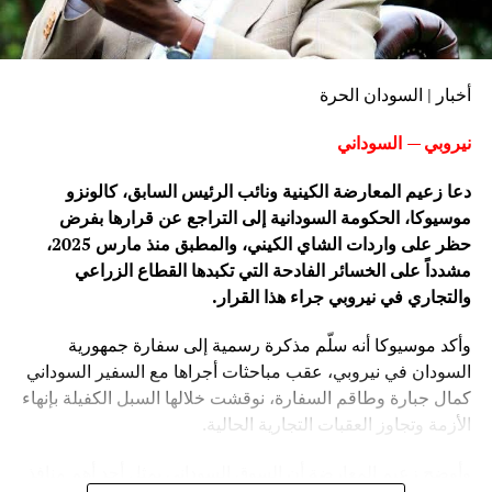
أخبار | السودان الحرة
نيروبي — السوداني
دعا زعيم المعارضة الكينية ونائب الرئيس السابق، كالونزو
موسيوكا، الحكومة السودانية إلى التراجع عن قرارها بفرض
حظر على واردات الشاي الكيني، والمطبق منذ مارس 2025،
مشدداً على الخسائر الفادحة التي تكبدها القطاع الزراعي
والتجاري في نيروبي جراء هذا القرار.
وأكد موسيوكا أنه سلّم مذكرة رسمية إلى سفارة جمهورية
السودان في نيروبي، عقب مباحثات أجراها مع السفير السوداني
كمال جبارة وطاقم السفارة، نوقشت خلالها السبل الكفيلة بإنهاء
الأزمة وتجاوز العقبات التجارية الحالية.
وأوضح زعيم المعارضة أن السوق السوداني يمثل أحد أهم منافذ