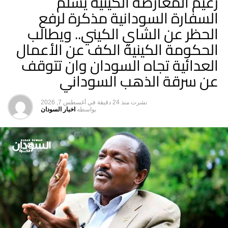
زعيم المعارضة الكينية يسلّم
لا تفوت
السفارة السودانية مذكرة لرفع
الخرطوم..ٌقرار لوزيرة الشباب والرياضة حنان الحاكم –
الحظر عن الشاي الكيني.. ويطالب
السودان الحرة
الحكومة الكينية الكف عن الأعمال
العدائية تجاه السودان وان تتوقف
عن سرقة الذهب السوداني
نشرت
منذ 24 دقيقة
في
أغسطس 7, 2026
بواسطه
اخبار السودان