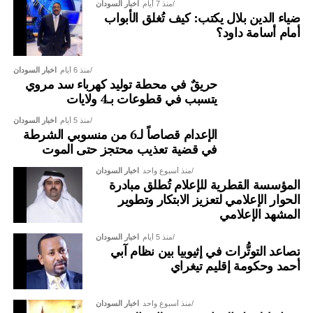
منذ 7 أيام
اخبار السودان
ضياء الدين بلال يكتب: كيف تُغلق الأبواب
أمام أسامة داود؟
منذ 6 أيام
اخبار السودان
حريقٌ في محطة توليد كهرباء سد مروي
يتسبب في قطوعات بـ4 ولايات
منذ 5 أيام
اخبار السودان
الإعدام قصاصاً لـ6 من منسوبي الشرطة
في قضية تعذيب محتجز حتى الموت
منذ أسبوع واحد
اخبار السودان
المؤسسة القطرية للإعلام تُطلق مبادرة
الحوار الإعلامي لتعزيز الابتكار وتطوير
المشهد الإعلامي
منذ 5 أيام
اخبار السودان
تصاعد التوتُّرات في إثيوبيا بين نظام آبي
أحمد وحكومة إقليم تيغراي
منذ أسبوع واحد
اخبار السودان