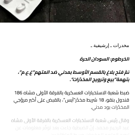
مخدرات ـ إرشيفية ـ
الخرطوم: السودان الحرة
تمّ فتح بلاغ بالقسم الأوسط بمدني ضد المتهم”غ.ع.م”،
بتهمة”بيع وترويج المخدّرات”.
ضبط شعبة الاستخبارات العسكرية بالفرقة الأولى مشاه 186
قندول بنقو، 18 شريط مخدّر”آيس”، بالقبض على أكبر مروّجي
المخدّرات بود مدني.
وقال رئيس شعبة الاستخبارات العسكرية بالفرقة الأولى مشاه
عبد الرحيم محمد، إنّ الضبطية جاءت بعد توفّر معلومات عن
ترويج المتهم للمخدرات وسط المتظاهرين