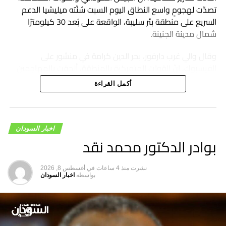
تصدّت لهجومٍ واسع النطاق اليوم السبت شنّته ميليشيا الدعم
السريع على منطقة بئر سليبة، الواقعة على بُعد 30 كيلومترًا
شمال مدينة الجنينة.
وقال والي غرب دارفور، بحر الدين كرامة في منشور على
الفيسبوك، إنّ القوات المتمركزة بالمنطقة، ألحقت بالمهاجمين
خسائر فادحة في الأرواح والمعدات العسكرية، وألقت القبض على
أكمل القراءة
عدد من عناصر الدعم السريع وحققت تقدمًا جديدًا على المحور
الشمالي الغربي.
اخبار السودان
بوادر الدكتور محمد نقد
نشرت
منذ 4 ساعات
في
أغسطس 8, 2026
بواسطه
اخبار السودان