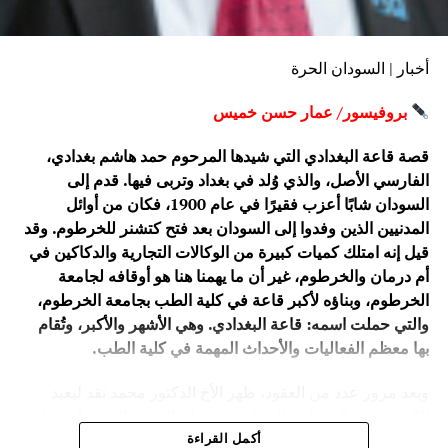
أخبار | السودان الحرة
بروفيسور/ عمار حسن خميس
قصة قاعة البغدادي التي شيدها المرحوم حمد هاشم بغدادي،
الفارسي الأصل، والذي وُلد في بغداد وتربى فيها. قدم إلى
السودان شابًا أعزب فقيرًا في عام 1900، فكان من أوائل
المدنيين الذين وفدوا إلى السودان بعد فتح كتشنر للخرطوم. وقد
قيل إنه امتلك كميات كبيرة من الوكالات التجارية والدكاكين في
أم درمان والخرطوم، غير أن ما يهمنا هنا هو أوقافه لجامعة
الخرطوم، وبناؤه لأكبر قاعة في كلية الطب بجامعة الخرطوم،
والتي حملت اسمه: قاعة البغدادي. وهي الأشهر والأكبر، وتُقام
بها معظم الفعاليات والأحداث المهمة في كلية الطب.
وبعد مرور عدد من العقود، ظهر الأخ الدكتور محمد نقد ليعيد
الكرة، ويعيد إلى قاعة البغدادي بهجتها. والشيء الملهم أن هذا
الطيب الحاذق هو استشاري جراحة الأوعية الدموية. فقد حفظت
أكمل القراءة