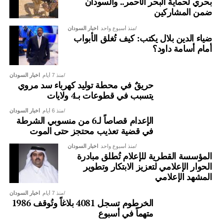
بحري لحماية البحر الأحمر.. والسودان
ضمن المشاركين
منذ أسبوع واحد
اخبار السودان
ضياء الدين بلال يكتب: كيف تُغلق الأبواب
أمام أسامة داود؟
منذ 7 أيام
اخبار السودان
حريقٌ في محطة توليد كهرباء سد مروي
يتسبب في قطوعات بـ4 ولايات
منذ 6 أيام
اخبار السودان
الإعدام قصاصاً لـ6 من منسوبي الشرطة
في قضية تعذيب محتجز حتى الموت
منذ أسبوع واحد
اخبار السودان
المؤسسة القطرية للإعلام تُطلق مبادرة
الحوار الإعلامي لتعزيز الابتكار وتطوير
المشهد الإعلامي
منذ 7 أيام
اخبار السودان
الخرطوم تسجل 4081 بلاغاً وتُوقف 1986
متهماً في أسبوع