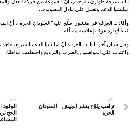
قالت غرفة طوارئ دار حمر، إنّ مجموعة من حركة العدل والمس
ميليشيا الدعم وتعمل على تبادل المعلومات.
وأفادت الغرفة في منشور أطّلع عليه”السودان الحرة”، أنّ المج
كينيا لإدارة غرفة إعلامية مضلّلة.
وفي سياقِ آخر، أفادت الغرفة أنّ ميليشيا الدعم السريع، هاج
واعتدت على المواطنين بالضرب والترويع واختطفت مواطنًا.
التالي
لا تفوت
ترامب يلوّح بنشر الجيش – السودان
الوفود ا
الحرة
الحج تزو
المشاعر