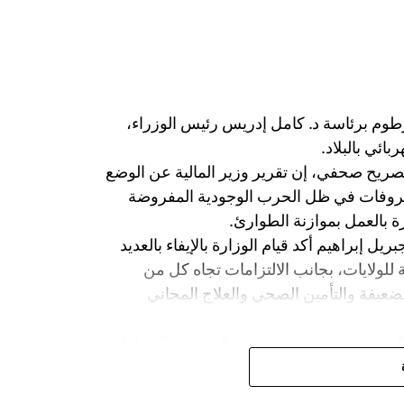
طوم برئاسة د. كامل إدريس رئيس الوزراء،
ائي بالبلاد.
 تصريح صحفي، إن تقرير وزير المالية عن الوضع
صروفات في ظل الحرب الوجودية المفروضة
رة بالعمل بموازنة الطوارئ.
ريل إبراهيم أكد قيام الوزارة بالإيفاء بالعديد
ة للولايات، بجانب الالتزامات تجاه كل من
الضعيفة والتأمين الصحي والعلاج المجاني
لضريبية دون زيادة في فئة الضريبة والجمارك
وعائدات الملكية وغيرها، مشيرًا لاستمرار التعافي في معدل نمو الناتج المحلي الإجمالي للعام 2026،
وتوقع أن يسجل معدل النمو نسبة 9% في 2026 مقارنة مع معدل النمو للعام 2025 1.7%، واستمرار