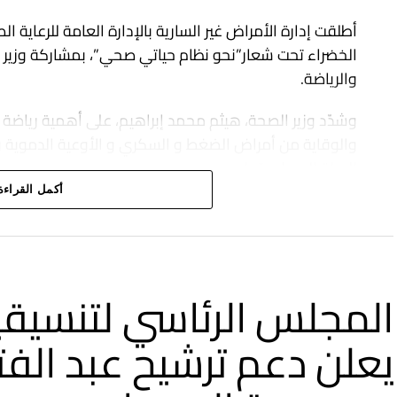
أطلقت إدارة الأمراض غير السارية بالإدارة العامة للرعاية 
الخضراء تحت شعار”نحو نظام حياتي صحي”، بمشاركة وزير ا
والرياضة.
وشدّد وزير الصحة، هيثم محمد إبراهيم، على أهمية رياضة 
والوقاية من أمراض الضغط و السكري و الأوعية الدموية و غي
الحياة إلى طبيعتها.
أكمل القراءة
وأضاف” هذه رسالة أننا بخير والخرطوم بخير على الرغم من ا
المجلس الرئاسي لتنسيقي
يعلن دعم ترشيح عبد الفتا