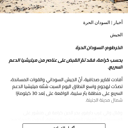
والشرق الأوسط وأفريقيا.
وتعتزم المنصة مواصلة تنظيم برامج بحثية وتدريبية تتيح للباحثين
أخبار | السودان الحرة
والمهتمين تطوير أدواتهم المعرفية والتحليلية، وفتح مساحات
أوسع للنقاش حول التحولات السياسية والأمنية التي تشهدها
الجيش
المنطقة والقارة الأفريقية.
الخرطوم: السودان الحرة
بحسب كرامة، فقد تمّ القبض على عناصر من ميليشيا الدعم
السريع.
أفادت تقارير صحافية، أنّ الجيش السوداني والقوات المساندة،
تصدّت لهجومٍ واسع النطاق اليوم السبت شنّته ميليشيا الدعم
السريع على منطقة بئر سليبة، الواقعة على بُعد 30 كيلومترًا
شمال مدينة الجنينة.
وقال والي غرب دارفور، بحر الدين كرامة في منشور على
الفيسبوك، إنّ القوات المتمركزة بالمنطقة، ألحقت بالمهاجمين
خسائر فادحة في الأرواح والمعدات العسكرية، وألقت القبض على