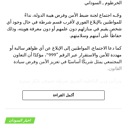
الاستقرار وتحقيق العدل
الخرطوم ـ السوداني
لا تفوت
وجّـه اجتماع لجنة ضبط الأمن وفرض هيبة الدولة، نداءً
توقعات جديدة لوحدة الإنذار المبكر بشأن أحوال الطقس
للمواطنين بالإبلاغ الفوري لأقرب قسم شرطة في حال وجود أي
شخص يقيم في منازلهم دون علمهم أو دون معرفة هويته، وذلك
حفاظاً على أمنهم وسلامتهم.
كما دعا الاجتماع، المواطنين إلى الإبلاغ عن أي ظواهر سالبة أو
مهددة للأمن والاستقرار عبر الرقم “999”، مؤكدًا أن التعاون
المجتمعي يمثل شريكًا أساسيًا في تعزيز الأمن وفرض سيادة
القانون.
وترأس وزير الداخلية، الفريق شرطة حقوقي بابكر سمرة
مصطفى، الاجتماع بحضور الفريق أول شرطة حقوقي أمير عبد
المنعم فضل حسين، مدير عام قوات الشرطة، وأعضاء اللجنة.
أكمل القراءة
وأوضح المتحدث الرسمي باسم قوات الشرطة ـ رئيس اللجنة
الإعلامية، العميد شرطة فتح الرحمن محمد التوم، أن الاجتماع
ناقش تقارير أداء اللجان المختلفة، واطمأن على الجهود الكبيرة
اخبار السودان