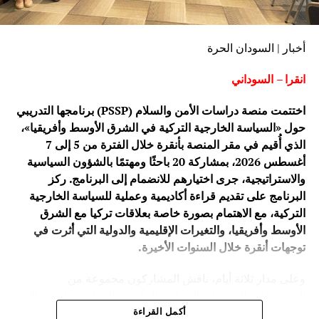
أخبار | السودان الحرة
انقرا – السوداني
اختتمت منصة دراسات الأمن والسلام (PSSP) برنامجها التدريبي
حول «السياسة الخارجية التركية في الشرق الأوسط وأفريقيا»،
الذي أُقيم في مقر المنصة بأنقرة خلال الفترة من 5 إلى 7
أغسطس 2026، بمشاركة 20 باحثًا ومهتمًا بالشؤون السياسية
والاستراتيجية، جرى اختيارهم للانضمام إلى البرنامج. ركز
البرنامج على تقديم قراءة أكاديمية وعملية للسياسة الخارجية
التركية، مع الاهتمام بصورة خاصة بعلاقات تركيا مع الشرق
الأوسط وأفريقيا، والتغيرات الإقليمية والدولية التي أثرت في
توجهات أنقرة خلال السنوات الأخيرة.
وعلى مدار ثلاثة أيام، ناقش المشاركون مجموعة من
الموضوعات المرتبطة بالسياسة الخارجية التركية، بما في ذلك
تطورها ومرتكزاتها، وعلاقات تركيا مع دول الشرق الأوسط،
أكمل القراءة