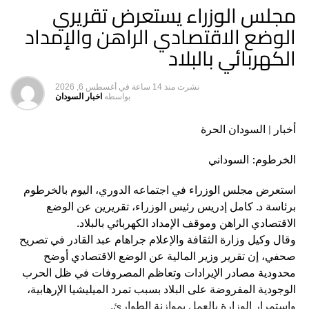
مجلس الوزراء يستعرض تقريري
هاشتاق ذات صله :
الوضع الاقتصادي الراهن والإمداد
التالي
ارتفاع حالات الإصابة بمرض (الكلازار) بولاية القضارف
الكهربائي بالبلاد
لا تفوت
خطوة أولى لموسيماني تجاه منافسه الهلال السوداني –
نشرت
منذ 14 ساعة
في
أغسطس 6, 2026
السودان الحرة
بواسطه
اخبار السودان
أخبار | السودان الحرة
الخرطوم: السوداني
استعرض مجلس الوزراء في اجتماعه الدوري، اليوم بالخرطوم
برئاسة د. كامل إدريس رئيس الوزراء، تقريرين عن الوضع
الاقتصادي الراهن وموقف الإمداد الكهربائي بالبلاد.
وقال وكيل وزارة الثقافة والإعلام جراهام عبد القادر في تصريح
صحفي، إن تقرير وزير المالية عن الوضع الاقتصادي أوضح
محدودية مصادر الإيرادات وتعاظم المصروفات في ظل الحرب
الوجودية المفروضة على البلاد بسبب تمرد الميليشيا الإرهابية،
واستمرار الوزارة بالعمل بموازنة الطوارئ.