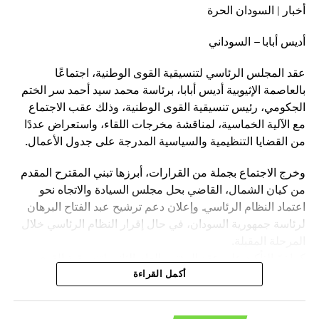
أخبار | السودان الحرة
أديس أبابا – السوداني
عقد المجلس الرئاسي لتنسيقية القوى الوطنية، اجتماعًا
بالعاصمة الإثيوبية أديس أبابا، برئاسة محمد سيد أحمد سر الختم
الجكومي، رئيس تنسيقية القوى الوطنية، وذلك عقب الاجتماع
مع الآلية الخماسية، لمناقشة مخرجات اللقاء، واستعراض عددًا
من القضايا التنظيمية والسياسية المدرجة على جدول الأعمال.
وخرج الاجتماع بجملة من القرارات، أبرزها تبني المقترح المقدم
من كيان الشمال، القاضي بحل مجلس السيادة والاتجاه نحو
اعتماد النظام الرئاسي. وإعلان دعم ترشيح عبد الفتاح البرهان
لرئاسة جمهورية السودان، في حال إقرار النظام الرئاسي خلال
المرحلة المقبلة.
كما تمّ التأكيد على عقد المؤتمر العام الثاني لتنسيقية القوى
الوطنية بمدينة الخرطوم خلال الفترة المقبلة.
أكمل القراءة
وأكد المجلس الرئاسي، أن هذه القرارات تأتي في إطار رؤية