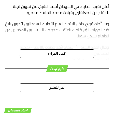
أعلن نقيب الأطباء في السودان أحمد الشيخ، عن تكوين لجنة
للدفاع عن المعتقلين بقيادة محمد الحافظ محمود.
وبرز اتّجاه قوي داخل الاتحاد العام للأطباء السودانيين لتدوين بلاغ
ضد الجهات التي قامت باعتقال عددٍ من السياسيين المضربين عن
الطعام بسجن سوبا.
وقال أحمد الشيخ إنّ الاتحاد اتّخذ خطوة بالاتصال بجميع
المحامين توطئةً لمباشرة اللجنة عملها عندما يتمّ تقديم
أكمل القراءة
المعتلقين إلى محاكمة.
تابع ايضا
وأضاف” اللجنة ستجمع خلال الأيام القادمة لاتخاذ قرار”.
وأردف” عدم تقديم المعتقلين للمحاكمة َدليل على تدبير التهم
الموجهة إليهم”.
انقر للتعليق
اخبار السودان