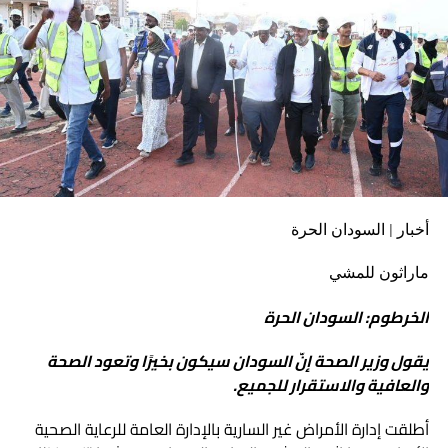
المعتصم إبراهيم، وقف من خلاله على المعالجات لتغطية القطاع
السكني والمرافق الحيوية والخدمية والاستراتيجية بالإمداد
الكهربائي، كما اطمأن على الجهود الجارية لإصلاح العطل في سد
مروي، خاصةً وأنّ الاسبيرات الخاصة بتصليح هذه الأعطال قد
وصلت إلى البلاد وكل الفرق الفنية جاهزة لتقديم الخدمة
المطلوبة.
أخبار | السودان الحرة
ماراثون للمشي
الخرطوم: السودان الحرة
يقول وزير الصحة إنّ السودان سيكون بخيرًا وتعود الصحة
والعافية والاستقرار للجميع.
أطلقت إدارة الأمراض غير السارية بالإدارة العامة للرعاية الصحية