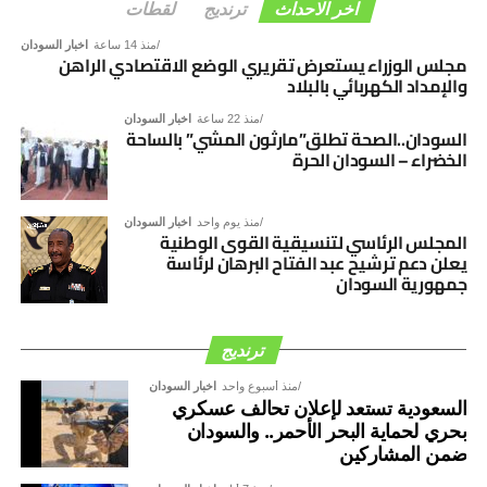
التنسيقية الرامية إلى دعم الاستقرار السياسي، وترسيخ
اخر الاحداث
ترنديج
لقطات
مؤسسات الدولة، والإسهام في إنجاح مسار الحوار السوداني –
منذ 14 ساعة
اخبار السودان
السوداني، بما يفضي إلى توافق وطني شامل يؤسس لمرحلة
مجلس الوزراء يستعرض تقريري الوضع الاقتصادي الراهن
والإمداد الكهربائي بالبلاد
جديدة من الأمن والاستقرار والتنمية.
منذ 22 ساعة
اخبار السودان
السودان..الصحة تطلق”مارثون المشي” بالساحة
الخضراء – السودان الحرة
منذ يوم واحد
اخبار السودان
المجلس الرئاسي لتنسيقية القوى الوطنية
يعلن دعم ترشيح عبد الفتاح البرهان لرئاسة
جمهورية السودان
ترنديج
منذ أسبوع واحد
اخبار السودان
السعودية تستعد لإعلان تحالف عسكري
بحري لحماية البحر الأحمر.. والسودان
ضمن المشاركين