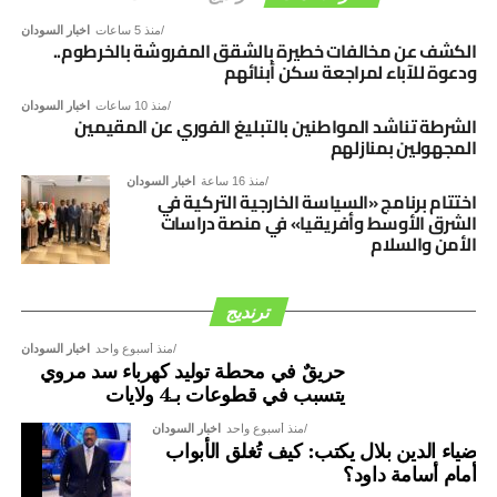
الدعم الخارجي”.
منذ 5 ساعات
اخبار السودان
الكشف عن مخالفات خطيرة بالشقق المفروشة بالخرطوم..
ودعوة للآباء لمراجعة سكن أبنائهم
منذ 10 ساعات
اخبار السودان
الشرطة تناشد المواطنين بالتبليغ الفوري عن المقيمين
المجهولين بمنازلهم
منذ 16 ساعة
اخبار السودان
اختتام برنامج «السياسة الخارجية التركية في
الشرق الأوسط وأفريقيا» في منصة دراسات
الأمن والسلام
ترنديج
منذ أسبوع واحد
اخبار السودان
حريقٌ في محطة توليد كهرباء سد مروي
يتسبب في قطوعات بـ4 ولايات
منذ أسبوع واحد
اخبار السودان
ضياء الدين بلال يكتب: كيف تُغلق الأبواب
أمام أسامة داود؟