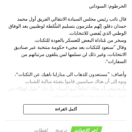
الخرطوم: السوداني
قال نائب رئيس مجلس السيادة الانتقالي الفريق أول محمد
حمدان دقلو، إنّهم ملتزمون بتسليم السُّلطة لوطنيين بعد الوفاق
الوطني الذي يُفضي للانتخابات.
وسخر من مُناداة البعض للعسكر بالعودة للثكنات.
وقال “سنعود للثكنات بعد مجيء حكومة منتخبة عبر صناديق
الانتخابات، وغير ذلك لن نسلمها لمن يتلقون مرتباتهم من
السفارات”.
وأضاف: “مستعدون للذهاب الى منازلنا ناهيك عن الثكنات”،
ونوه إلى أن هناك سياسيين قاموا بتعبئة سالبة للشباب
وأوهموهم بأن هناك اتجاهاً لبيع الميناء، وأردف “نقول لهؤلاء نحن
لسنا عملاء لنبيع موارد الشعب السوداني”.
واتهم دقلو خلال مُخاطبته مساء أمس، تجمُّع شباب البني عامر
والحباب بدار البني عامر، بعض السياسيين بعرقلة مسيرة البلاد
أكمل القراءة
عبر افتعال أساليب رخيصة من أجل العودة مجدداً لكراسي
السلطة، وتابع: “هؤلاء وقفوا ضد مصالح الشعب بإيقاف المنحة
اخر الاحداث
ترنديج
لقطات
الإماراتية السعودية لدعم الفترة الانتقالية وعادوا مجدداً وأوقفوا