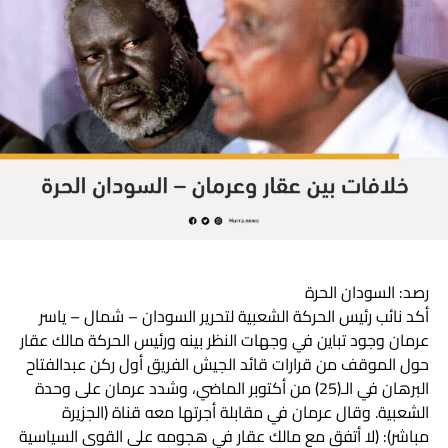
وفرض نائب الرئيس لرأيه بإيحاء من قبل مني مناوي ومحمد
حسن نحن جاهزين لمواجهة هذا الأمر”.
رصد: السودان الحرة
أكد نائب رئيس الحركة الشعبية لتحرير السودان – شمال – ياسر
عرمان وجود تباين في وجهات النظر بينه ورئيس الحركة مالك عقار
حول الموقف من قرارات قائد الجيش الفريق أول ركن عبدالفتاح
البرهان في الـ(25) من أكتوبر الماضي، وشدد عرمان على وحدة
الشعبية. وقال عرمان في مقابلة أجرتها معه قناة (الجزيرة
مباشر): (لا أتفق مع مالك عقار في هجومه على القوى السياسية