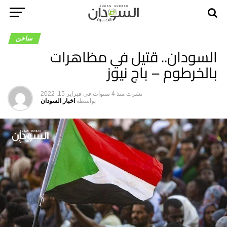
ساخن
السودان.. قتيل في مظاهرات
بالخرطوم – باج نيوز
نشرت
منذ 4 سنوات
في
فبراير 15, 2022
بواسطه
اخبار السودان