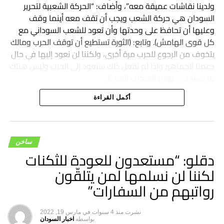
ولدينا نقاشات عميقة معه”، وأضاف: “الحركة الشعبية لتحرير
السودان هي حركة الشعب ويجب أن تقف معه أينما وقف
وعليها أن تحافظ على وحدتها وأن تعود للشعب السوداني مع
كل قوى الهامش). وتابع: (الثورة تستطيع أن توقف الحرب ومالك
يتخوف من الرجوع للحرب مرة أخرى، ولكننا لن نعود إليها في حال
دعمنا الجماهير وإذا لم نفعل ذلك سنعود إلى الحرب وليس هناك
ما يستدعي عودة الحركات للحرب).
أكمل القراءة
ساخن
دقلو: “مستعدون للعودة للثكنات
لكننا لن نسلمها لمن يتلقّون
رواتبهم من السفارات”
نشرت
منذ 4 سنوات
في
مارس 19, 2022
بواسطه
اخبار السودان