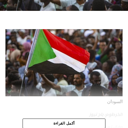
السودان
الخرطوم: باج نيوز
أكمل القراءة
وفق تعميمٍ صحفي.