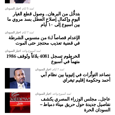
منذ 5 أيام
اخبار السودان
بتدخُّل من البرهان.. وصول قطع الغيار
اليوم وإكمال إصلاح العطل بسد مروي ما
بين أسبوع إلى ١٠ أيام
منذ 7 أيام
اخبار السودان
الإعدام قصاصاً لـ6 من منسوبي الشرطة
في قضية تعذيب محتجز حتى الموت
منذ أسبوع واحد
اخبار السودان
الخرطوم تسجل 4081 بلاغاً وتُوقف 1986
متهماً في أسبوع
منذ 7 أيام
اخبار السودان
تصاعد التوتُّرات في إثيوبيا بين نظام آبي
أحمد وحكومة إقليم تيغراي
منذ أسبوع واحد
اخبار السودان
عاجل.. مجلس الوزراء المصري يكشف
تفاصيل جديدة حول حريق ميناء دمياط –
السودان الحرة