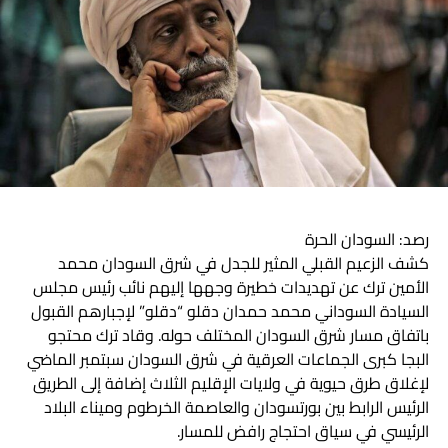
هاشتاق ذات صله :
التالي
السودان.. حميدتي يقود وفد عسكري إلى جوبا
لا تفوت
حمدان بن محمد يكرم الفائزين بجائزة محمد بن راشد
للإبداع الرياضي
رصد: السودان الحرة
كشف الزعيم القبلي المثير للجدل في شرق السودان محمد
الأمين ترك عن تهديدات خطيرة وجهها إليهم نائب رئيس مجلس
السيادة السوداني محمد حمدان دقلو “دقلو” لإجبارهم القبول
باتفاق مسار شرق السودان المختلف حوله. وقاد ترك محتجو
البجا كبرى الجماعات العرقية في شرق السودان سبتمبر الماضي
لإغلاق طرق حيوية في ولايات الإقليم الثلاث إضافة إلى الطريق
الرئيس الرابط بين بورتسودان والعاصمة الخرطوم وميناء البلاد
الرئيسي في سياق احتجاج رافض للمسار.