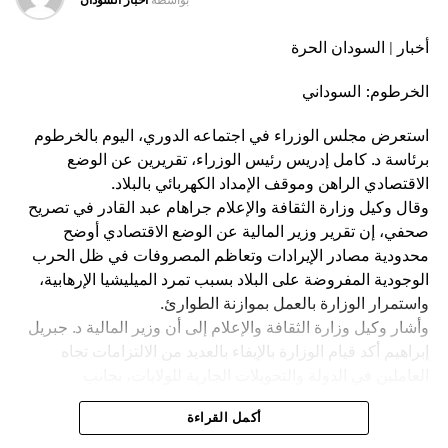
بواسطه
اخبار السودان
الدبلوماسية الأخيرة مع البعثة السودانية إلى التوصل إلى تسوية
عاجلة، تضمن إعادة فتح الأسواق واستئناف حركة التبادل
أخبار | السودان الحرة
التجاري الطبيعية بين البلدين الشقيقين بما يحفظ مصالح
المزارعين والمصدرين.
الخرطوم: السوداني
واوضح موسيوكا المرشح لانتخابات الرئاسة الكينية القادم على
استعرض مجلس الوزراء في اجتماعه الدوري، اليوم بالخرطوم
أن معالجة هذا الملف تقتضي أولاً أن تراجع الحكومة الكينية عن
برئاسة د. كامل إدريس رئيس الوزراء، تقريرين عن الوضع
الأعمال العدائية التي تبادر بها تجاه السودان وان تتوقف عن
الاقتصادي الراهن وموقف الإمداد الكهربائي بالبلاد.
سرقة الذهب السوداني، الذي يعاد تكريره وتصديره على أنه ذهب
وقال وكيل وزارة الثقافة والإعلام جراهام عبد القادر في تصريح
كيني المنشأ، وكشف ان عائدات هذا الذهب تستخدم في تمويل
صحفي، إن تقرير وزير المالية عن الوضع الاقتصادي أوضح
شراء الأسلحة التي تقتل السودانيين.
محدودية مصادر الإيرادات وتعاظم المصروفات في ظل الحرب
الوجودية المفروضة على البلاد بسبب تمرد الميليشيا الإرهابية،
واستمرار الوزارة بالعمل بموازنة الطوارئ.
وأشار وكيل وزارة الثقافة والإعلام إلى أن وزير المالية د. جبريل
إبراهيم أكد قيام الوزارة بالإيفاء بالعديد من الالتزامات تجاه
العاملين في الدولة والتحويلات الجارية للولايات، بجانب
الالتزامات تجاه كل من الصحة والتعليم العام والعالي والحماية
أكمل القراءة
الاجتماعية للأسر الضعيفة والتأمين الصحي والعلاج المجاني
وغيرها من الالتزامات الأخرى.