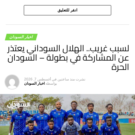
البرهان يصل إلى إسبانيا
انقر للتعليق
لا تفوت
“نيويورك تايمز”: أبوظبي وفّرت لدقلو ملاذًا آمنًا في فيلا
تحت حمايتها
اخبار السودان
لسبب غريب.. الهلال السوداني يعتذر
عن المشاركة في بطولة – السودان
الحرة
نشرت
منذ ساعتين
في
أغسطس 7, 2026
بواسطه
اخبار السودان