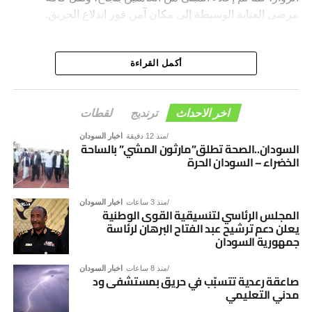
مرضى العناية الوسيطة إلى مكان آمن فور اندلاع الحريق.
أكمل القراءة
اخر الاحداث
ترنديج
لقطات
منذ 12 دقيقة
اخبار السودان
السودان..الصحة تطلق”مارثون المشي” بالساحة
الخضراء – السودان الحرة
منذ 3 ساعات
اخبار السودان
المجلس الرئاسي لتنسيقية القوى الوطنية
يعلن دعم ترشيح عبد الفتاح البرهان لرئاسة
جمهورية السودان
منذ 8 ساعات
اخبار السودان
صاعقة رعدية تتسبّب في حريق بمستشفى ود
مدني التعليمي