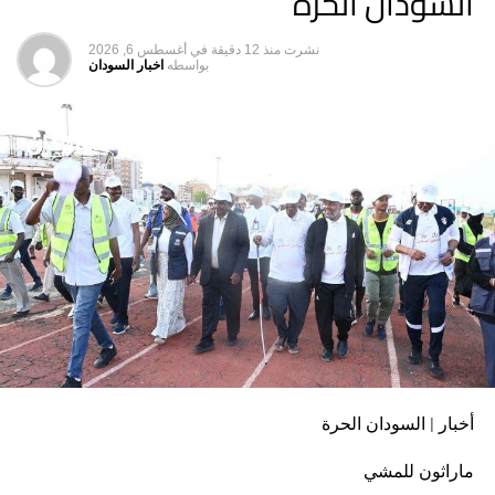
السودان الحرة
التي تسعى للنيل من الشباب السوداني ودول الجوار، والعمل
جنبًا إلى جنب مع الأجهزة الأخرى لتعزيز الأمن القومي وحماية
نشرت
منذ 12 دقيقة
في
أغسطس 6, 2026
المجتمع والشباب.
بواسطه
اخبار السودان
هاشتاق ذات صله :
التالي
هيئة مياه الخرطوم: بدء التشغيل التجريبي لمحطتي بيت
المال والمقرن
لا تفوت
صناع الإعلام في مصر يكرمون المهندس عبد الرحيم
سليمان تقديرًا لعطائه المهني في صناعة الإعلام
أخبار | السودان الحرة
ماراثون للمشي