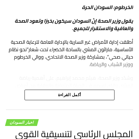
الخرطوم: السودان الحرة
يقول وزير الصحة إنّ السودان سيكون بخيرًا وتعود الصحة
والعافية والاستقرار للجميع.
أطلقت إدارة الأمراض غير السارية بالإدارة العامة للرعاية الصحية
الأساسية، ماراثون المشي بالساحة الخضراء تحت شعار”نحو نظام
حياتي صحي”، بمشاركة وزير الصحة الاتحادي، ووالي الخرطوم
ووزير الشباب والرياضة.
وشدّد وزير الصحة، هيثم محمد إبراهيم، على أهمية رياضة
المشي والتي تسهم في الحياة المتوازنة والوقاية من أمراض
الضغط و السكري و الأوعية الدموية و غيرها، مشيرًا إلى أنّ
أكمل القراءة
الفعالية تؤكّد عودة الحياة إلى طبيعتها.
وأضاف” هذه رسالة أننا بخير والخرطوم بخير على الرغم من
المعاناة”.
اخبار السودان
المجلس الرئاسي لتنسيقية القوى