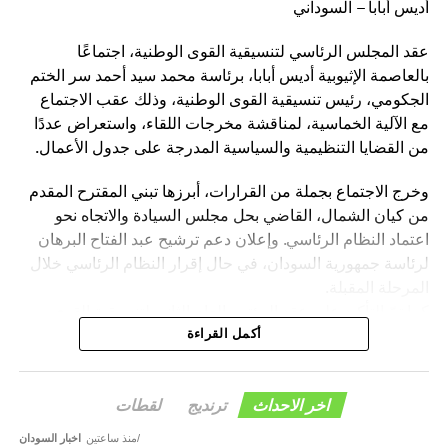
أديس أبابا – السوداني
عقد المجلس الرئاسي لتنسيقية القوى الوطنية، اجتماعًا
بالعاصمة الإثيوبية أديس أبابا، برئاسة محمد سيد أحمد سر الختم
الجكومي، رئيس تنسيقية القوى الوطنية، وذلك عقب الاجتماع
مع الآلية الخماسية، لمناقشة مخرجات اللقاء، واستعراض عددًا
من القضايا التنظيمية والسياسية المدرجة على جدول الأعمال.
وخرج الاجتماع بجملة من القرارات، أبرزها تبني المقترح المقدم
من كيان الشمال، القاضي بحل مجلس السيادة والاتجاه نحو
اعتماد النظام الرئاسي. وإعلان دعم ترشيح عبد الفتاح البرهان
لرئاسة جمهورية السودان، في حال إقرار النظام الرئاسي خلال
المرحلة المقبلة.
كما تمّ التأكيد على عقد المؤتمر العام الثاني لتنسيقية القوى
الوطنية بمدينة الخرطوم خلال الفترة المقبلة.
أكمل القراءة
وأكد المجلس الرئاسي، أن هذه القرارات تأتي في إطار رؤية
التنسيقية الرامية إلى دعم الاستقرار السياسي، وترسيخ
اخر الاحداث
ترنديج
لقطات
مؤسسات الدولة، والإسهام في إنجاح مسار الحوار السوداني –
منذ ساعتين
اخبار السودان