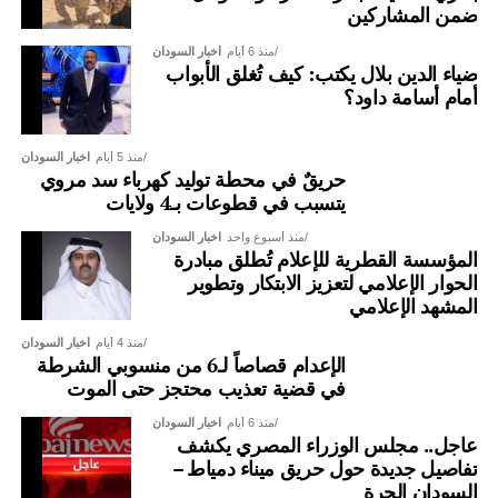
ضمن المشاركين
منذ 6 أيام
اخبار السودان
ضياء الدين بلال يكتب: كيف تُغلق الأبواب
أمام أسامة داود؟
منذ 5 أيام
اخبار السودان
حريقٌ في محطة توليد كهرباء سد مروي
يتسبب في قطوعات بـ4 ولايات
منذ أسبوع واحد
اخبار السودان
المؤسسة القطرية للإعلام تُطلق مبادرة
الحوار الإعلامي لتعزيز الابتكار وتطوير
المشهد الإعلامي
منذ 4 أيام
اخبار السودان
الإعدام قصاصاً لـ6 من منسوبي الشرطة
في قضية تعذيب محتجز حتى الموت
منذ 6 أيام
اخبار السودان
عاجل.. مجلس الوزراء المصري يكشف
تفاصيل جديدة حول حريق ميناء دمياط –
السودان الحرة