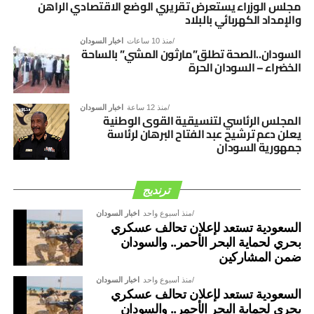
السوداني، بما يفضي إلى توافق وطني شامل يؤسس لمرحلة
مجلس الوزراء يستعرض تقريري الوضع الاقتصادي الراهن
والإمداد الكهربائي بالبلاد
جديدة من الأمن والاستقرار والتنمية.
منذ 10 ساعات
اخبار السودان
السودان..الصحة تطلق”مارثون المشي” بالساحة
الخضراء – السودان الحرة
منذ 12 ساعة
اخبار السودان
المجلس الرئاسي لتنسيقية القوى الوطنية
يعلن دعم ترشيح عبد الفتاح البرهان لرئاسة
جمهورية السودان
ترنديج
منذ أسبوع واحد
اخبار السودان
السعودية تستعد لإعلان تحالف عسكري
بحري لحماية البحر الأحمر.. والسودان
ضمن المشاركين
منذ أسبوع واحد
اخبار السودان
السعودية تستعد لإعلان تحالف عسكري
بحري لحماية البحر الأحمر.. والسودان