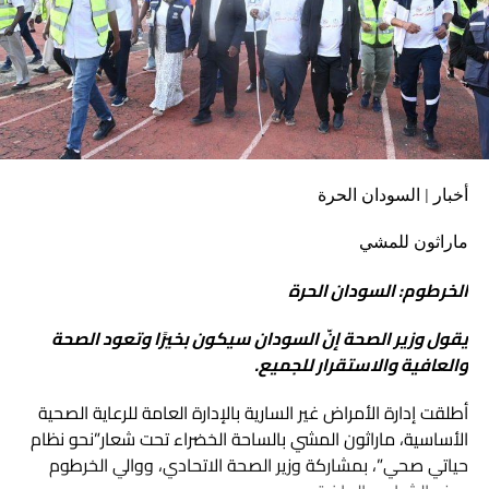
الكهربائي، كما اطمأن على الجهود الجارية لإصلاح العطل في سد
مروي، خاصةً وأنّ الاسبيرات الخاصة بتصليح هذه الأعطال قد
وصلت إلى البلاد وكل الفرق الفنية جاهزة لتقديم الخدمة
المطلوبة.
أخبار | السودان الحرة
ماراثون للمشي
الخرطوم: السودان الحرة
يقول وزير الصحة إنّ السودان سيكون بخيرًا وتعود الصحة
والعافية والاستقرار للجميع.
أطلقت إدارة الأمراض غير السارية بالإدارة العامة للرعاية الصحية
الأساسية، ماراثون المشي بالساحة الخضراء تحت شعار”نحو نظام
حياتي صحي”، بمشاركة وزير الصحة الاتحادي، ووالي الخرطوم