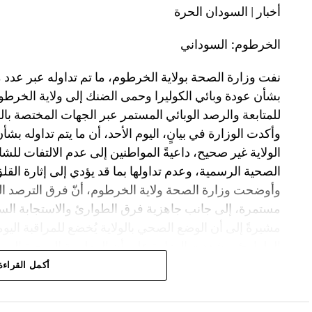
لنا و أشد تثبيتا…
أخبار | السودان الحرة
ده الحل و زي ما قالوا الحل في الـ (تأمين) .. ان قلنا خير
الخرطوم: السوداني
شمار في مرقة.
نفت وزارة الصحة بولاية الخرطوم، ما تم تداوله عبر عدد
هيثم الباوقة
بشأن عودة وبائي الكوليرا وحمى الضنك إلى ولاية الخرطوم، م
للمتابعة والرصد الوبائي المستمر عبر الجهات المختصة بال
وأكدت الوزارة في بيانٍ، اليوم الأحد، أن ما يتم تداوله ب
الولاية غير صحيح، داعيةً المواطنين إلى عدم الالتفات لل
الصحية الرسمية، وعدم تداولها بما قد يؤدي إلى إثارة الق
وأوضحت وزارة الصحة ولاية الخرطوم، أنّ فرق الترصد ال
مستمرة، إلى جانب جاهزية فرق الطوارئ والاستجابة السري
مشيرةً إلى أن الوضع الصحي بالولاية يُخضع للمراقبة الي
الطوارئ، وشددت الوزارة على أن المعلومة الصحية الرس
والجهات الصحية المختصة فقط، داعيةً المواطنين إلى اس
أكمل القراءة
الانسياق وراء ما يُنشر في وسائل التواصل الاجتماعي دو
وجدّدت وزارة الصحة ولاية الخرطوم، تأكيدها استمرار جهو