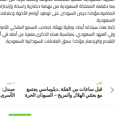
بما حققته المملكة السعودية من نهضة حضارية راسخة وإنجازا
الماضية.مؤكدا حرص السودان على توطيد أواصر الأخوة وعلاقات 
السعودية.
كما بعث سيادته أيضا، ببرقية تهنئة، لصاحب السمو الملكي الأمي
ولي العهد السعودي، بمناسبة هذه الذكرى،معربا عن أمله في أ
التقدم والإزدهار مؤكدا عمق العلاقات السودانية السعودية.
التالي
لا تفوت
قبل ساعات من القمّة..دبلوماسي يجتمع
صندل: س
مع بعثتي الهلال والمريخ – السودان الحرة
الأسرى 