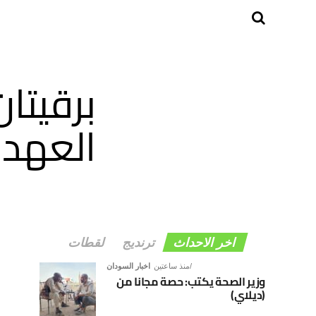
برقيتا
العهد
اخر الاحداث
ترنديج
لقطات
منذ ساعتين
اخبار السودان
وزير الصحة يكتب: حصة مجانا من
(ديلاي)