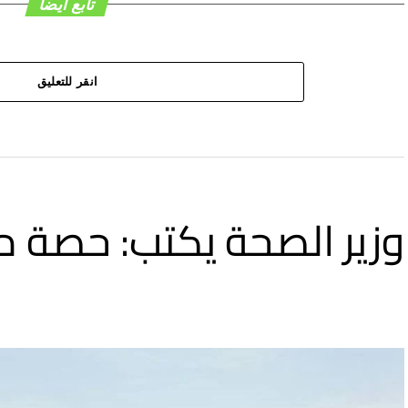
تابع ايضا
انقر للتعليق
وزير الصحة يكتب: حصة مج