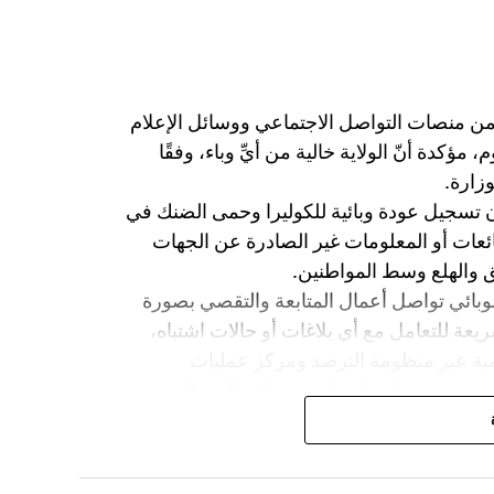
 لا بدورلو سيف لا درقة …وان (طنشنا) يروح
 من منصات التواصل الاجتماعي ووسائل الإعلام
ؤكدة أنّ الولاية خالية من أيِّ وباء، وفقًا
وزارة.
شأن تسجيل عودة وبائية للكوليرا وحمى الضنك في
شائعات أو المعلومات غير الصادرة عن الجهات
لق والهلع وسط المواطنين.
وبائي تواصل أعمال المتابعة والتقصي بصورة
عة للتعامل مع أي بلاغات أو حالات اشتباه،
ومية عبر منظومة الترصد ومركز عمليات
مية مصدرها وزارة الصحة ولاية الخرطوم
تقاء المعلومات من مصادرها الرسمية وعدم
ن التحقق من صحته.
دها في الترصد الوبائي والوقاية ومكافحة