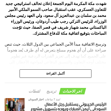
شهدت مكة المكرمة اليوم الجمعة إعلان تحالف استراتيجي جديد
للتعاون العسكري، عقب استقبال صاحب السمو الملكي الأمير
محمد بن سلمان بن عبدالعزيز آل سعود، ولي العهد رئيس مجلس
الوزراء، للرئيس التركي رجب طيب أردوغان، ورئيس الوزراء
الباكستاني محمد شهباز شريف في قصر الصفا، حيث توّجت
المباحثات بتوقيع اتفاقية مكة للدفاع المشترك.
وترسخ الاتفاقية مبدأ الأمن الجماعي بين الدول الثلاث، حيث تنص
صراحة على أن أي هجوم مسلح يتعرض له أي طرف يُعد هجوماً
على الجميع. كما تهدف إلى تعزيز القدرات الردعية عبر تطوير
مختلف أوجه التعاون والتنسيق الدفاعي لمواجهة الأخطار، إلى
جانب حماية الأمن القومي المشترك وترسيخ دعائم الاستقرار
والسلام في المنطقة والعالم.
أكمل القراءة
اخر الاحداث
ترنديج
لقطات
منذ 7 ساعات
اخبار السودان
الرئيس الجيبوتي يستقبل رجل الأعمال
السوداني أيمن المبارك ويوجه بتسهيل مشروع