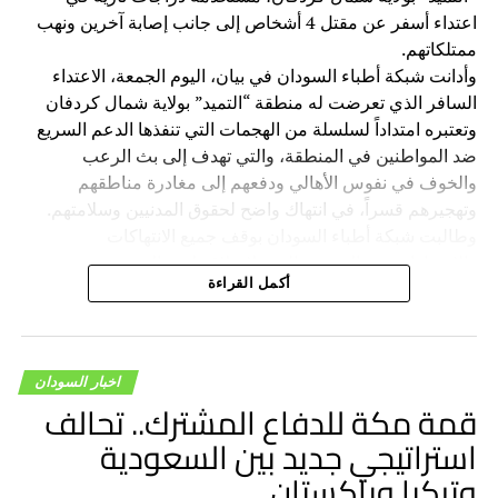
اعتداء أسفر عن مقتل 4 أشخاص إلى جانب إصابة آخرين ونهب
ممتلكاتهم.
وأدانت شبكة أطباء السودان في بيان، اليوم الجمعة، الاعتداء
السافر الذي تعرضت له منطقة “التميد” بولاية شمال كردفان
وتعتبره امتداداً لسلسلة من الهجمات التي تنفذها الدعم السريع
ضد المواطنين في المنطقة، والتي تهدف إلى بث الرعب
والخوف في نفوس الأهالي ودفعهم إلى مغادرة مناطقهم
وتهجيرهم قسراً، في انتهاك واضح لحقوق المدنيين وسلامتهم.
وطالبت شبكة أطباء السودان بوقف جميع الانتهاكات
والاعتداءات ضد المدنيين الذين لا علاقة لهم بالحرب، وتجنيب
أكمل القراءة
السكان المدنيين ويلات الصراع، ودعت المجتمع الدولي والجهات
الإقليمية إلى ممارسة أقصى الضغوط على قيادة الدعم السريع
لوقف هذه الانتهاكات وتحميلها المسؤولية الكاملة عن الانتهاكات
والجرائم المرتكبة بواسطة قواتها بحق المدنيين.
اخبار السودان
قمة مكة للدفاع المشترك.. تحالف
استراتيجي جديد بين السعودية
وتركيا وباكستان