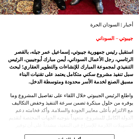
أخبار | السودان الحرة
جيبوتي – السوداني
استقبل رئيس جمهورية جيبوتي، إسماعيل عمر جيله، بالقصر
الرئاسي، رجل الأعمال السوداني، أيمن مبارك أبوجيبين، الرئيس
التنفيذي لمجموعة المبارك للإنشاءات والتطوير العقاري؛ لبحث
سبل تنفيذ مشروع سكني متكامل يعتمد على تقنيات البناء
مسبق الصنع لخدمة الأسر محدودة ومتوسطة الدخل.
واطلع الرئيس الجيبوتي خلال اللقاء على تفاصيل المشروع وما
يوفره من حلول مبتكرة تضمن سرعة التنفيذ وخفض التكاليف
مع الالتزام بأعلى معايير الجودة والسلامة. وأكد فخامته دعم
الدولة الكامل للمشروع، متعهداً بتوجيه الجهات المختصة لتقديم
التسهيلات اللازمة للإسراع في التنفيذ، مشدداً على أن توفير
السكن الملائم يمثل أولوية وطنية ترتبط مباشرة بالاستقرار