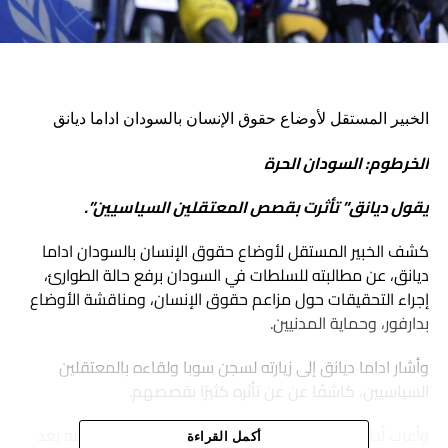
الخبير المستقل لأوضاع حقوق الإنسان بالسودان اداما ديانق
الخرطوم: السودان الحرة
يقول ديانق” تأثرت بقصص المعتقلين السياسيين”.
كشف الخبير المستقل لأوضاع حقوق الإنسان بالسودان اداما
ديانق، عن مطالبته للسلطات في السودان برفع حالة الطوارئ،
إجراء التحقيقات حول مزاعم حقوق الإنسان، ومناقشة الأوضاع
بدارفور، وحماية المدنيين.
وأشار اداما ديانق إلى زيارته لسجن سوبا ولقاءه بالمعتقلين
السياسيين، كاشفًا عن عن تأثره كثيرًا بقصصهم.
وأعرب أداما ديانق، في مؤتمرٍ صحفي، الخميس، عن قلقه بعد
أكمل القراءة