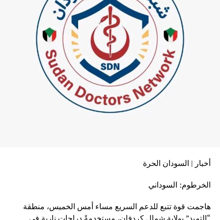
أخبار | السودان الحرة
الخرطوم: السوداني
هاجمت قوة تتبع للدعم السريع مساء أمس الخميس، منطقة
“التميد” بولاية شمال كردفان، مستخدمةً دراجات نارية في