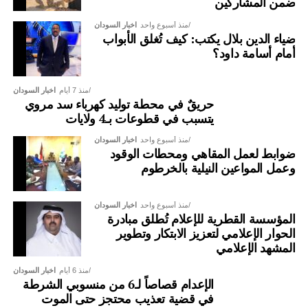
ضمن المشاركين
منذ أسبوع واحد
اخبار السودان
ضياء الدين بلال يكتب: كيف تُغلق الأبواب
أمام أسامة داود؟
منذ 7 أيام
اخبار السودان
حريقٌ في محطة توليد كهرباء سد مروي
يتسبب في قطوعات بـ4 ولايات
منذ أسبوع واحد
اخبار السودان
ضوابط لعمل المقاهي ومحطات الوقود
وعمل المواعين النيلية بالخرطوم
منذ أسبوع واحد
اخبار السودان
المؤسسة القطرية للإعلام تُطلق مبادرة
الحوار الإعلامي لتعزيز الابتكار وتطوير
المشهد الإعلامي
منذ 6 أيام
اخبار السودان
الإعدام قصاصاً لـ6 من منسوبي الشرطة
في قضية تعذيب محتجز حتى الموت