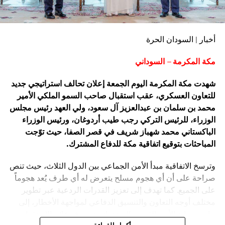
أخبار | السودان الحرة
مكة المكرمة – السوداني
شهدت مكة المكرمة اليوم الجمعة إعلان تحالف استراتيجي جديد
للتعاون العسكري، عقب استقبال صاحب السمو الملكي الأمير
محمد بن سلمان بن عبدالعزيز آل سعود، ولي العهد رئيس مجلس
الوزراء، للرئيس التركي رجب طيب أردوغان، ورئيس الوزراء
الباكستاني محمد شهباز شريف في قصر الصفا، حيث توّجت
المباحثات بتوقيع اتفاقية مكة للدفاع المشترك.
وترسخ الاتفاقية مبدأ الأمن الجماعي بين الدول الثلاث، حيث تنص
صراحة على أن أي هجوم مسلح يتعرض له أي طرف يُعد هجوماً
على الجميع. كما تهدف إلى تعزيز القدرات الردعية عبر تطوير
مختلف أوجه التعاون والتنسيق الدفاعي لمواجهة الأخطار، إلى
جانب حماية الأمن القومي المشترك وترسيخ دعائم الاستقرار