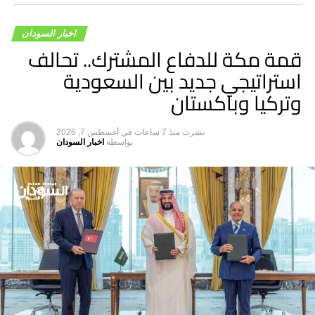
لوقف هذه الانتهاكات وتحميلها المسؤولية الكاملة عن الانتهاكات
والجرائم المرتكبة بواسطة قواتها بحق المدنيين.
اخبار السودان
قمة مكة للدفاع المشترك.. تحالف
استراتيجي جديد بين السعودية
وتركيا وباكستان
نشرت
منذ 7 ساعات
في
أغسطس 7, 2026
بواسطه
اخبار السودان