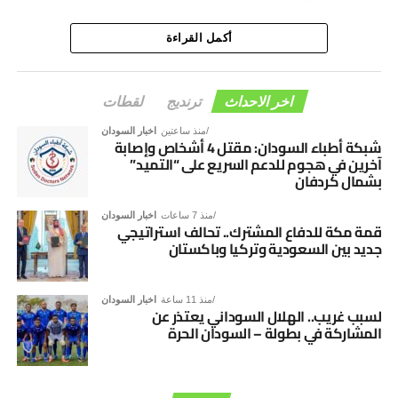
أكمل القراءة
اخر الاحداث
ترنديج
لقطات
منذ ساعتين
اخبار السودان
شبكة أطباء السودان: مقتل 4 أشخاص وإصابة
آخرين في هجوم للدعم السريع على “التميد”
بشمال كردفان
منذ 7 ساعات
اخبار السودان
قمة مكة للدفاع المشترك.. تحالف استراتيجي
جديد بين السعودية وتركيا وباكستان
منذ 11 ساعة
اخبار السودان
لسبب غريب.. الهلال السوداني يعتذر عن
المشاركة في بطولة – السودان الحرة