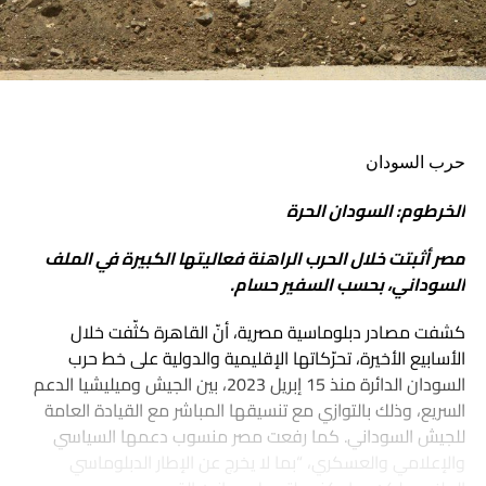
حرب السودان
الخرطوم: السودان الحرة
مصر أثبتت خلال الحرب الراهنة فعاليتها الكبيرة في الملف
السوداني، بحسب السفير حسام.
كشفت مصادر دبلوماسية مصرية، أنّ القاهرة كثّفت خلال
الأسابيع الأخيرة، تحرّكاتها الإقليمية والدولية على خط حرب
السودان الدائرة منذ 15 إبريل 2023، بين الجيش وميليشيا الدعم
السريع، وذلك بالتوازي مع تنسيقها المباشر مع القيادة العامة
للجيش السوداني. كما رفعت مصر منسوب دعمها السياسي
والإعلامي والعسكري، “بما لا يخرج عن الإطار الدبلوماسي