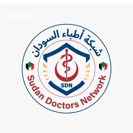
نيلية (على نهر النيل) تطل على البحر الأحمر، فضلاً عن عمق
العلاقات التاريخية بين البلدين.
وأوضح لـ”العربي الجديد”، أن “مصر أثبتت خلال الحرب الراهنة
فعاليتها الكبيرة في الملف السوداني، ليس فقط من خلال
موقفها الواضح والداعم لكيان الدولة السودانية والمؤسسة
العسكرية، بل أيضاً عبر استضافتها نحو 70% من السودانيين
الفارين من الحرب، أي ما يقارب مليوني لاجئ، دون أن تضعهم
في معسكرات احتجاز كما تفعل دول أخرى”.
هاشتاق ذات صله :
التالي
اتحاد الكرة السوداني يصدر برنامج المرحلة الأخيرة للتأهيلي
– السودان الحرة