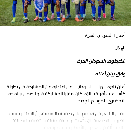
أخبار | السودان الحرة
الهلال
الخرطوم: السودان الحرة
وفق بيان أعلنه.
أعلن نادي الهلال السوداني، عن اعتذاره عن المشاركة في بطولة
كأس غرب أفريقيا التي كان مقرّرا المشاركة فيها ضمن برنامجه
التحضيري للموسم الجديد.
وقال النادي في تعميمٍ على صفحته الرسمية، إنّ الاعتذار بسبب
الظروف الطبيعية التي تعيشها دولة غينيا”مستضيف البطولة”
والمتمثّلة في هطول الأمطار بنسب مرتفعة.