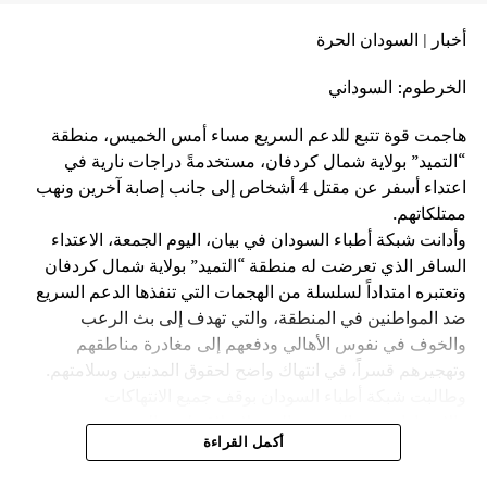
لا تفوت
أخبار | السودان الحرة
السودان.. مقتل 7 أشخاص بينهم 3 أفراد أمن في حادثة
مثيرة – السودان الحرة
الخرطوم: السوداني
هاجمت قوة تتبع للدعم السريع مساء أمس الخميس، منطقة
“التميد” بولاية شمال كردفان، مستخدمةً دراجات نارية في
اعتداء أسفر عن مقتل 4 أشخاص إلى جانب إصابة آخرين ونهب
ممتلكاتهم.
وأدانت شبكة أطباء السودان في بيان، اليوم الجمعة، الاعتداء
السافر الذي تعرضت له منطقة “التميد” بولاية شمال كردفان
وتعتبره امتداداً لسلسلة من الهجمات التي تنفذها الدعم السريع
ضد المواطنين في المنطقة، والتي تهدف إلى بث الرعب
والخوف في نفوس الأهالي ودفعهم إلى مغادرة مناطقهم
وتهجيرهم قسراً، في انتهاك واضح لحقوق المدنيين وسلامتهم.
وطالبت شبكة أطباء السودان بوقف جميع الانتهاكات
والاعتداءات ضد المدنيين الذين لا علاقة لهم بالحرب، وتجنيب
أكمل القراءة
السكان المدنيين ويلات الصراع، ودعت المجتمع الدولي والجهات
الإقليمية إلى ممارسة أقصى الضغوط على قيادة الدعم السريع