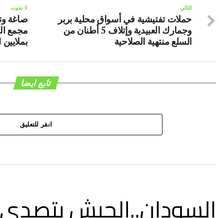
التالي
لا تفوت
حملات تفتيشية في أسواق محلية بربر
صاغة وت
وجمارك العبيدية وإتلاف 5 أطنان من
مجمع ال
السلع منتهية الصلاحية
بملايين 
تابع ايضا
انقر للتعليق
السودان..الجيش يتصدى