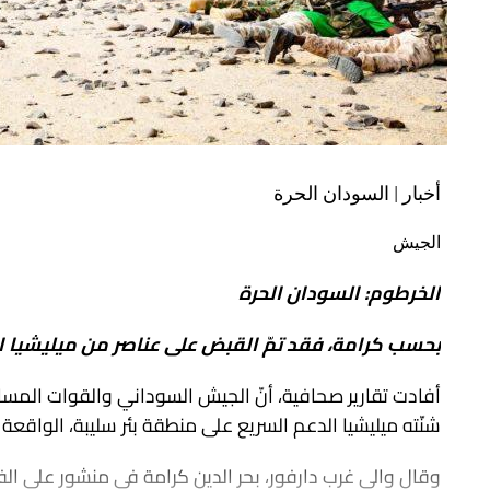
أخبار | السودان الحرة
الجيش
الخرطوم: السودان الحرة
بحسب كرامة، فقد تمّ القبض على عناصر من ميليشيا ا
أفادت تقارير صحافية، أنّ الجيش السوداني والقوات المسا
شنّته ميليشيا الدعم السريع على منطقة بئر سليبة، الواقعة على بُعد 30 كيلومترًا شمال م
وقال والي غرب دارفور، بحر الدين كرامة في منشور على الف