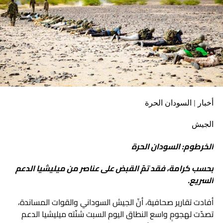
أخبار | السودان الحرة
الجيش
الخرطوم: السودان الحرة
بحسب كرامة، فقد تمّ القبض على عناصر من ميليشيا الدعم
السريع.
أفادت تقارير صحافية، أنّ الجيش السوداني والقوات المساندة،
تصدّت لهجومٍ واسع النطاق اليوم السبت شنّته ميليشيا الدعم