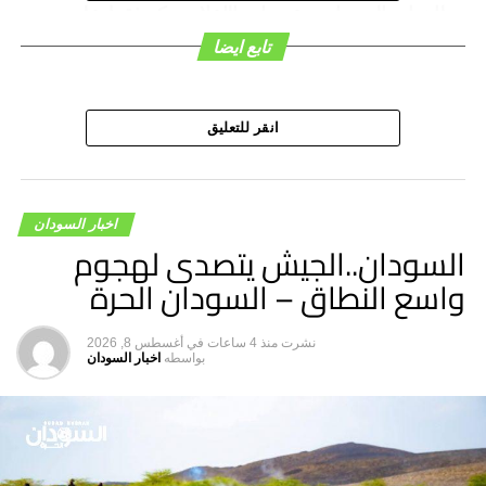
مظاهرات السودان – عدسات الإعلام تركز فقط على
الخرطوم ويضرب بالموضوعيّة عرض الحائط
تابع ايضا
انقر للتعليق
اخبار السودان
السودان..الجيش يتصدى لهجوم
واسع النطاق – السودان الحرة
نشرت
منذ 4 ساعات
في
أغسطس 8, 2026
بواسطه
اخبار السودان