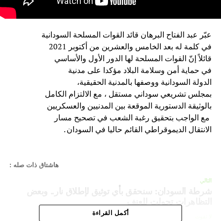
عبّر عبد الفتاح البرهان قائد القوات المسلحة السودانية
في كلمة له بعد الخامس والعشرين من أكتوبر 2021
قائلاً إنّ القوات المسلحة لها الدور الأول والأساسي
في حماية أمن وسلامة البلاد مؤكدا على مدنية
الدولة السودانية ووصفها بالمدنية الحقيقية،
بمجلس تشريعي سوداني مستقل ، مع الالتزام الكامل
بالوثيقة الدستورية الموقعة بين المدنيين والعسكريين
مع الواجب بتحقيق رغبة الشعب في تصحيح مسار
الانتقال الديموقراطي القائم حاليا في السودان .
هاشتاق ذات صله :
التالي
شرطة السودان: سنحقق بأي توثيق لإطلاق نار.. وبعض
التظاهرات تحولت للعنف
أكمل القراءة
لا تفوت