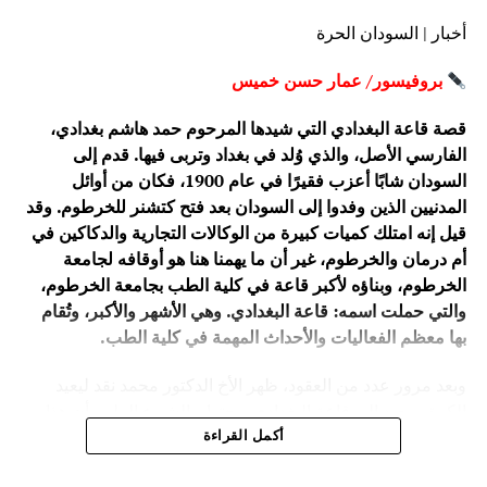
أخبار | السودان الحرة
بروفيسور/ عمار حسن خميس
قصة قاعة البغدادي التي شيدها المرحوم حمد هاشم بغدادي،
الفارسي الأصل، والذي وُلد في بغداد وتربى فيها. قدم إلى
السودان شابًا أعزب فقيرًا في عام 1900، فكان من أوائل
المدنيين الذين وفدوا إلى السودان بعد فتح كتشنر للخرطوم. وقد
قيل إنه امتلك كميات كبيرة من الوكالات التجارية والدكاكين في
أم درمان والخرطوم، غير أن ما يهمنا هنا هو أوقافه لجامعة
الخرطوم، وبناؤه لأكبر قاعة في كلية الطب بجامعة الخرطوم،
والتي حملت اسمه: قاعة البغدادي. وهي الأشهر والأكبر، وتُقام
بها معظم الفعاليات والأحداث المهمة في كلية الطب.
وبعد مرور عدد من العقود، ظهر الأخ الدكتور محمد نقد ليعيد
الكرة، ويعيد إلى قاعة البغدادي بهجتها. والشيء الملهم أن هذا
الطيب الحاذق هو استشاري جراحة الأوعية الدموية. فقد حفظت
أكمل القراءة
ذاكرته قصة صنع أحد أفراد الشرطة موقفًا إنسانيًا مع والده،