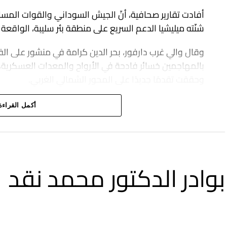
أفادت تقارير صحافية، أنّ الجيش السوداني والقوات المسا
شنّته ميليشيا الدعم السريع على منطقة بئر سليبة، الواقعة على بُعد 30 كيلومترًا شمال م
وقال والي غرب دارفور، بحر الدين كرامة في منشور على الف
بالمهاجمين خسائر فادحة في الأرواح والمعدات العسكرية،
وحققت تقدمًا جديدًا على المحور الشمالي الغربي.
أكمل القراءة
بوادر الدكتور محمد نقد