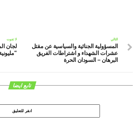
التالي
لا تفوت
المسؤولية الجنائية والسياسية عن مقتل
لجان ال
عشرات الشهداء و اشتراطات الفريق
“مليونية 20 فبراير” – السودان ا
البرهان – السودان الحرة
تابع ايضا
انقر للتعليق