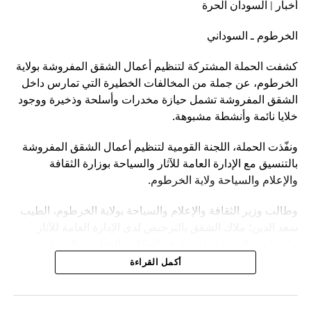
أخبار | السودان الحرة
الخرطوم ـ السوداني
كشفت الحملة المشتركة لتنظيم أعمال الشقق المفروشة بولاية
الخرطوم، عن جملة من المخالفات الخطيرة التي تمارس داخل
الشقق المفروشة تشمل حيازة مخدرات وأسلحة وذخيرة ووجود
خلايا نائمة وأنشطة مشبوهة.
ونفّذت الحملة، اللجنة القومية لتنظيم أعمال الشقق المفروشة
بالتنسيق مع الإدارة العامة للآثار والسياحة بوزارة الثقافة
والإعلام والسياحة ولاية الخرطوم.
وطالب وزير الثقافة والإعلام والسياحة بولاية الخرطوم، الطيب
سعد الدين؛ ملاك الشقق بالترخيص لدى الإدارة العامة للآثار
والسياحة والتسجيل لدى غرفة المكاتب العقارية والشقق
المفروشة لتفادي الوقوع في المخالفات.
أكمل القراءة
وناشد سعد الدين، أولياء أمور الطالبات وحتى الموظفات مراجعة
سكنهن في الشقق المفروشة كداخليات حتى لا يقعن ضحايا