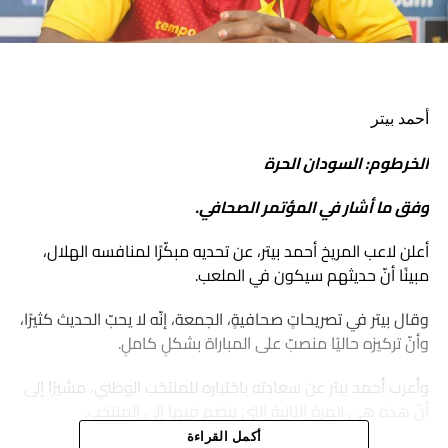
أحمد بيتر
الخرطوم: السودان الحرة
وفق ما أشار في المؤتمر الصحافي.
أعلن لاعب المريخ أحمد بيتر، عن تحديه مبكّرًا لمنافسه الهلال،
مبينًا أنّ حديثهم سيكون في الملعب.
وقال بيتر في تصريحاتٍ صحافيةٍ، الجمعة، إنّه لا يحبّ الحديث كثيرًا،
وأنّ تركيزه حاليًا منصبّ على المباراة بشكلٍ كاملٍ.
وأعرب أحمد بيتر عن سعادته باختياره للمنتخب الوطني، مشيرًا إلى
أنّ هذه هي المرة الثانية التي ينضم فيها إلى المنتخب.
أكمل القراءة