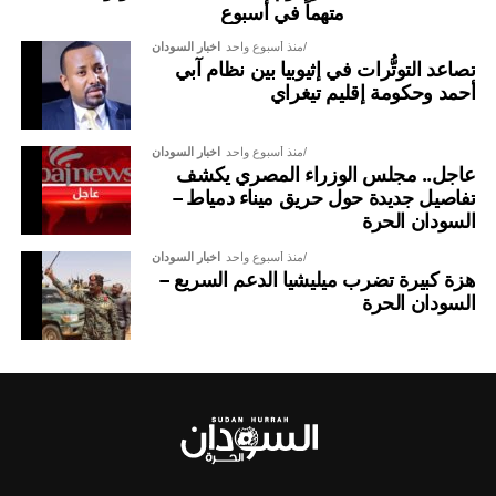
متهماً في أسبوع
منذ أسبوع واحد
اخبار السودان
تصاعد التوتُّرات في إثيوبيا بين نظام آبي
أحمد وحكومة إقليم تيغراي
منذ أسبوع واحد
اخبار السودان
عاجل.. مجلس الوزراء المصري يكشف
تفاصيل جديدة حول حريق ميناء دمياط –
السودان الحرة
منذ أسبوع واحد
اخبار السودان
هزة كبيرة تضرب ميليشيا الدعم السريع –
السودان الحرة