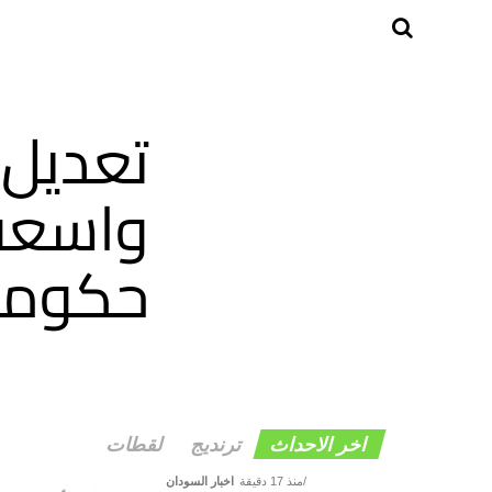
تعديل 
واسعة
حكومي
اخر الاحداث
ترنديج
لقطات
منذ 17 دقيقة
اخبار السودان