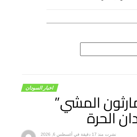
اخبار السودان
ارثون المشي”
ان الحرة
نشرت
منذ 17 دقيقة
في
أغسطس 6, 2026