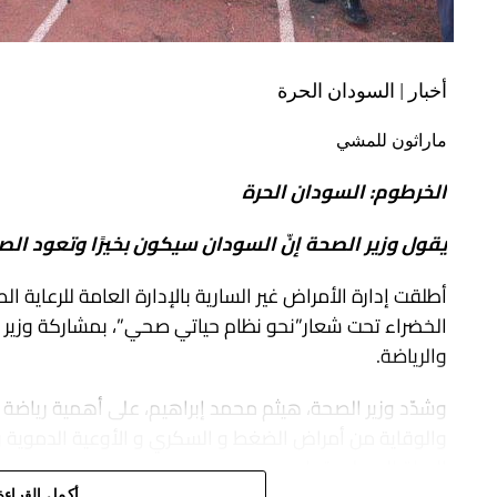
أخبار | السودان الحرة
ماراثون للمشي
الخرطوم: السودان الحرة
يقول وزير الصحة إنّ السودان سيكون بخيرًا وتعود الص
أطلقت إدارة الأمراض غير السارية بالإدارة العامة للرعاية 
الخضراء تحت شعار”نحو نظام حياتي صحي”، بمشاركة وزير ا
والرياضة.
وشدّد وزير الصحة، هيثم محمد إبراهيم، على أهمية رياضة 
والوقاية من أمراض الضغط و السكري و الأوعية الدموية و غي
الحياة إلى طبيعتها.
أكمل القراءة