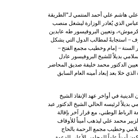
 علي هاشم علي أحمد المنتمي لـ”الطريقة
 عباس الذي يُغادر الوزارة ليشغل منصب
ان «كرموش»، وتعيين البروفيسور طه عابدين
كدوف – استجابةً لمطالب الدول التي يشكل
ر السنة – إمام وخطيب مجمع الفتح –
إسلامي بديلاً للشيخ البروفيسور عادل
عيين الدكتور محمد خليفة صديق المحاضر
الذي خلا بعد إبعاد أمينه العام السابق
لدينية في أواخر عهد الإنقاذ الشيخ
ديلاً لرئيسه الحالي الشيخ الدكتور عبد
 الرباط الوطني، مع قرار آخر بإقالة
زبير محمد علي ليذهب أميناً للأوقاف
إسلامي وخطيب مجمع الرحمة بالحاج
ن أميناً عاماً للمجلس الأعلى للدعوة