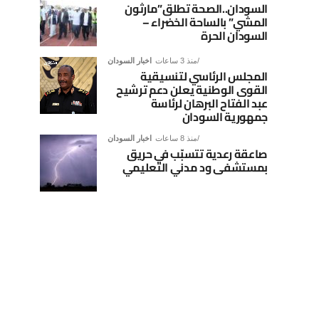
السودان..الصحة تطلق”مارثون
المشي” بالساحة الخضراء –
السودان الحرة
منذ 3 ساعات
اخبار السودان
المجلس الرئاسي لتنسيقية
القوى الوطنية يعلن دعم ترشيح
عبد الفتاح البرهان لرئاسة
جمهورية السودان
منذ 8 ساعات
اخبار السودان
صاعقة رعدية تتسبّب في حريق
بمستشفى ود مدني التعليمي