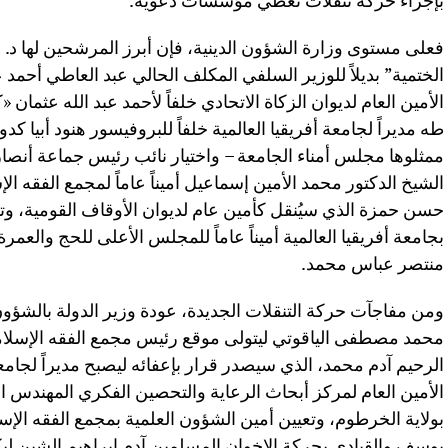
بإجراء حركة تنقلات تغطي مؤسسات دعوية.
فعلى مستوى وزارة الشؤون الدينية، فإن أبرز المرشحين لها د.
الختمية” بديلاً للوزير السلفي المكلف الحالي عبد العاطي أحمد
الأمين العام لديوان الزكاة الاتحادي خلفاً لأحمد عبد الله عثم
طه مديراً لجامعة أفريقيا العالمية خلفاً للبروفيسور هنود أبيا 
ممثلوها مجلس أمناء الجامعة – واختيار نائب رئيس جماعة أنصا
الشيخ الدكتور محمد الأمين إسماعيل أميناً عاماً لمجمع الفقه ال
حسن حمزة الذي سيُنقل كأمين عام لديوان الأوقاف القومية، وت
بجامعة أفريقيا العالمية أميناً عاماً للمجلس الأعلى للحج والعمرة 
منتصر عباس محمد.
ومن مفاجآت حركة التنقلات الجديدة، عودة وزير الدولة بالشؤون ا
محمد مصطفى الياقوتي ليتولى موقع رئيس مجمع الفقه الإسلامي ب
الرحيم آدم محمد، الذي سيصدر قرار بإعفائه ليصبح مديراً لجامعة
الأمين العام لمركز أبحاث الرعاية والتحصين الفكري المهندس ال
بولاية الخرطوم، وتعيين أمين الشؤون العلمية بمجمع الفقه ال
يوسف والقيادي بحركة الإخوان المسلمين آدم إبراهيم الشين ليكو