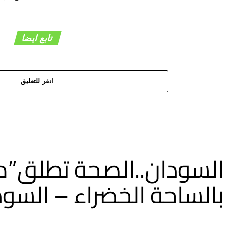
تابع ايضا
انقر للتعليق
السودان..الصحة تطلق”م
بالساحة الخضراء – السود