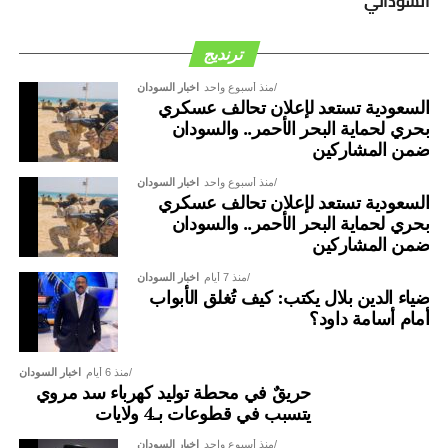
السوداني
أن معالجة هذا الملف تقتضي أولاً أن تراجع الحكومة الكينية عن
الأعمال العدائية التي تبادر بها تجاه السودان وان تتوقف عن
سرقة الذهب السوداني، الذي يعاد تكريره وتصديره على أنه ذهب
ترنديج
كيني المنشأ، وكشف ان عائدات هذا الذهب تستخدم في تمويل
منذ أسبوع واحد
اخبار السودان
شراء الأسلحة التي تقتل السودانيين.
السعودية تستعد لإعلان تحالف عسكري
بحري لحماية البحر الأحمر.. والسودان
ضمن المشاركين
منذ أسبوع واحد
اخبار السودان
السعودية تستعد لإعلان تحالف عسكري
بحري لحماية البحر الأحمر.. والسودان
ضمن المشاركين
منذ 7 أيام
اخبار السودان
ضياء الدين بلال يكتب: كيف تُغلق الأبواب
أمام أسامة داود؟
منذ 6 أيام
اخبار السودان
حريقٌ في محطة توليد كهرباء سد مروي
يتسبب في قطوعات بـ4 ولايات
منذ أسبوع واحد
اخبار السودان