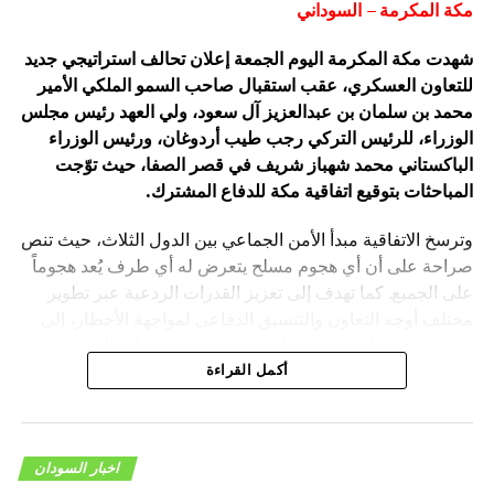
مكة المكرمة – السوداني
شهدت مكة المكرمة اليوم الجمعة إعلان تحالف استراتيجي جديد
للتعاون العسكري، عقب استقبال صاحب السمو الملكي الأمير
محمد بن سلمان بن عبدالعزيز آل سعود، ولي العهد رئيس مجلس
الوزراء، للرئيس التركي رجب طيب أردوغان، ورئيس الوزراء
الباكستاني محمد شهباز شريف في قصر الصفا، حيث توّجت
المباحثات بتوقيع اتفاقية مكة للدفاع المشترك.
وترسخ الاتفاقية مبدأ الأمن الجماعي بين الدول الثلاث، حيث تنص
صراحة على أن أي هجوم مسلح يتعرض له أي طرف يُعد هجوماً
على الجميع. كما تهدف إلى تعزيز القدرات الردعية عبر تطوير
مختلف أوجه التعاون والتنسيق الدفاعي لمواجهة الأخطار، إلى
جانب حماية الأمن القومي المشترك وترسيخ دعائم الاستقرار
والسلام في المنطقة والعالم.
أكمل القراءة
اخبار السودان