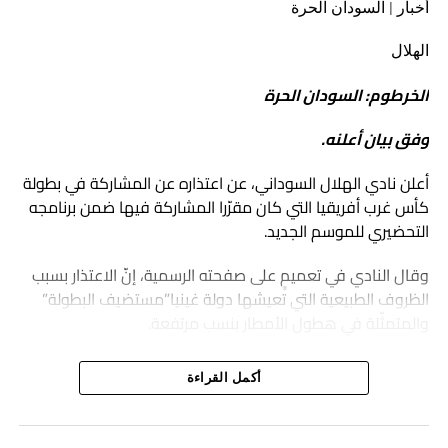
أخبار | السودان الحرة
الهلال
الخرطوم: السودان الحرة
وفق بيان أعلنه.
أعلن نادي الهلال السوداني، عن اعتذاره عن المشاركة في بطولة
كأس غرب أفريقيا التي كان مقرّرا المشاركة فيها ضمن برنامجه
التحضيري للموسم الجديد.
وقال النادي في تعميمٍ على صفحته الرسمية، إنّ الاعتذار بسبب
الظروف الطبيعية التي تعيشها دولة غينيا”مستضيف البطولة”
والمتمثّلة في هطول الأمطار بنسب مرتفعة.
أكمل القراءة