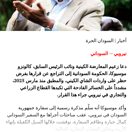
أخبار | السودان الحرة
نيروبي — السوداني
دعا زعيم المعارضة الكينية ونائب الرئيس السابق، كالونزو
موسيوكا، الحكومة السودانية إلى التراجع عن قرارها بفرض
حظر على واردات الشاي الكيني، والمطبق منذ مارس 2025،
مشدداً على الخسائر الفادحة التي تكبدها القطاع الزراعي
والتجاري في نيروبي جراء هذا القرار.
وأكد موسيوكا أنه سلّم مذكرة رسمية إلى سفارة جمهورية
السودان في نيروبي، عقب مباحثات أجراها مع السفير السوداني
كمال جبارة وطاقم السفارة، نوقشت خلالها السبل الكفيلة بإنهاء
الأزمة وتجاوز العقبات التجارية الحالية.