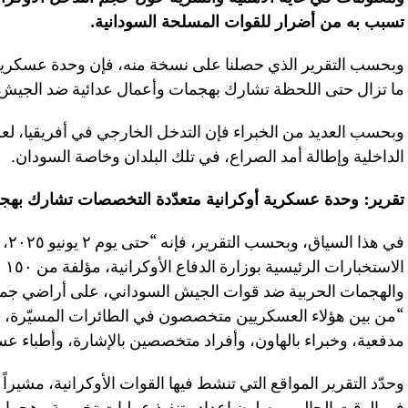
تسبب به من أضرار للقوات المسلحة السودانية.
وبحسب التقرير الذي حصلنا على نسخة منه، فإن وحدة عسكرية
ما تزال حتى اللحظة تشارك بهجمات وأعمال عدائية ضد الجيش 
وبحسب العديد من الخبراء فإن التدخل الخارجي في أفريقيا، لعب
الداخلية وإطالة أمد الصراع، في تلك البلدان وخاصة السودان.
تقرير: وحدة عسكرية أوكرانية متعدّدة التخصصات تشارك به
في ه
الا
والهجمات الحربية ضد قوات الجيش السوداني، على أراضي جمهور
“من بين هؤلاء العسكريين متخصصون في الطائرات المسيّرة،
مدفعية، وخبراء بالهاون، وأفراد متخصصين بالإشارة، وأطباء ع
وحدّد التقرير المواقع التي تنشط فيها القوات الأوكرانية، مشيرا
في الوقت الحالي يوصلون إعداد وتنفيذ عمليات تخريبية وهجم