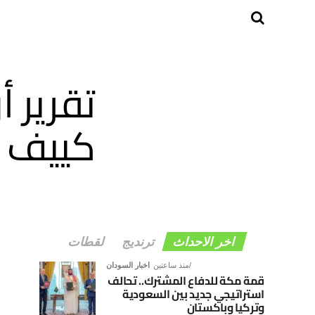
تقرير 
كييف ب
اخر الاحداث
ترنديج
لقطات
منذ ساعتين
اخبار السودان
قمة مكة للدفاع المشترك.. تحالف
استراتيجي جديد بين السعودية
وتركيا وباكستان