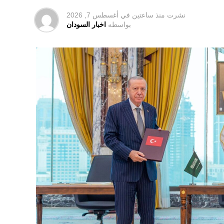
نشرت
منذ ساعتين
في
أغسطس 7, 2026
بواسطه
اخبار السودان