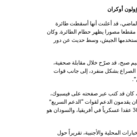
ؤولون أوكران
 كانت ميليشيا “الدعم السريع”، في 3 أبريل الماضي، قد أعلنت أنها أسقطت طائرة
مقطعا مصورا يظهر حطام الطائرة. وكان
يستخدمها الجيش، وسط حديث عن دور
يم صبح، قد صرّح خلال مقابلة صحفية،
ي الصراع بشكل منفرد، إلى جانب قوات
.
ش، كان قد كتب عبر صفحته على فيسبوك،
ان يقدمون الدعم لقوات “الدعم السريع”
بدعوة من دقلو. وبحسب يفلاش فإن: “كييف ملتزمة بأكثر من 30 عقدا عسكرياً في أفريقيا، والسودان هو
رات المحلية والأجنبية، تقريراً حول