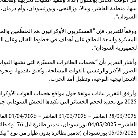
بينها، منطقة الفاشر، ونيالا، وزالنجي، وبورتسودان، وأم درما
السودان”.
ووفقاً للتقرير، فإن “العسكريون الأوكرانيون هم المنظّمين والم
المسيّرة واسعة النطاق على أهداف في خطوط القتال وعلى الم
لجمهورية السودان”.
وأشار التقرير بأن “هجمات الطائرات المسيّرة التي تشنها القوا
الضرر الأكبر والرئيسي بالقوات المسلحة، وتُعيق تقدمها، وتحر
الاستراتيجية النوعية، وتطيل أمد الحرب.
2025 مع تحديد لحجم الخسائر التي تكبدها الجيش السوداني جراء تلك الهجمات، من بينها:
05/05/2025 بورتسودان (تدمير بطائرة بدون طيار من نوع “بيكار”، الهدف: خزانات الوقود.