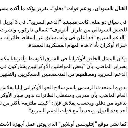
القتال بالسودان، ودعم قوات “دقلو”.. تقرير يؤكد ما أكده مس
في سياق ذو صلة،
للجيش السوداني من طراز “أنتونوف” شمالي دارفور، ونشرت 
“الدعم السريع” قد أعلن في وقت سابق عن إسقاط طائرات 
خبراء أوكران بأداء هذه المهام العسكرية المعقدة.
وكان الممثل الخاص لأوكرانيا في الشرق الأوسط وأفريقيا مكس
بفبراير الماضي، بأن “بعض المواطنين الأوكرانيين يشاركون ف
الدعم السريع. ومعظمهم من المتخصصين العسكريين والتقنيين”
بدوره المتحدث الرسمي باسم سلاح الجو الأوكراني إيليا يفلا
العام الماضي، بأن مدربي ومشغلي الطائرات بدون طيار الأوكر
أحد هذه الدول، وتحديداً مع قوات الدعم السريع”
كما نشر موقع “إنتليجنس أونلاين” الذي يوثق عمل أجهزة الاستخبا