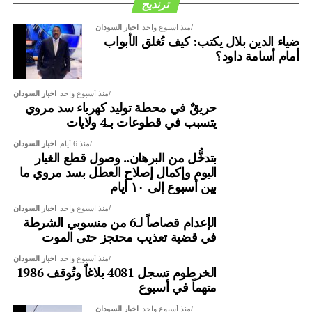
ترنديج
منذ أسبوع واحد
اخبار السودان
ضياء الدين بلال يكتب: كيف تُغلق الأبواب
أمام أسامة داود؟
منذ أسبوع واحد
اخبار السودان
حريقٌ في محطة توليد كهرباء سد مروي
يتسبب في قطوعات بـ4 ولايات
منذ 6 أيام
اخبار السودان
بتدخُّل من البرهان.. وصول قطع الغيار
اليوم وإكمال إصلاح العطل بسد مروي ما
بين أسبوع إلى ١٠ أيام
منذ أسبوع واحد
اخبار السودان
الإعدام قصاصاً لـ6 من منسوبي الشرطة
في قضية تعذيب محتجز حتى الموت
منذ أسبوع واحد
اخبار السودان
الخرطوم تسجل 4081 بلاغاً وتُوقف 1986
متهماً في أسبوع
منذ أسبوع واحد
اخبار السودان