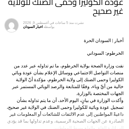
عودة الكوليرا وحمى الضنك للولاية
غير صحيح
رغم اننا نحتفل هنا و هناك .. بجهاز حديث او افتتاح مستشفي
او مركز تشخيصي متطور …. إلا انه ليحزنني ان أرى مريضا
نشرت
منذ 5 ساعات
في
أغسطس 9, 2026
(عاملين ليه كشف ما عندو حق العملية) وأخاف ان يأخذه المرض
بواسطه
اخبار السودان
ونحن عنه غافلون….
أخبار | السودان الحرة
……….
الخرطوم: السوداني
دي القصة من الاخر… فتح المستشفيات و تشغيلا خطوة
….وفرة الحبة والحقنة و الدواء خطوة برضو كويسة … لكن
نفت وزارة الصحة بولاية الخرطوم، ما تم تداوله عبر عدد من
الخطوة المهمة قالا عم حسب الله … دي روشتة المواطن مافي
منصات التواصل الاجتماعي ووسائل الإعلام بشأن عودة وبائي
شك لو حققناها لكان خيرا لنا و أشد تثبيتا…
الكوليرا وحمى الضنك إلى ولاية الخرطوم، مؤكدة أنّ الولاية
خالية من أيِّ وباء، وفقًا للمتابعة والرصد الوبائي المستمر عبر
ده الحل و زي ما قالوا الحل في الـ (تأمين) .. ان قلنا خير لا بدورلو
الجهات المختصة بالوزارة.
سيف لا درقة …وان (طنشنا) يروح شمار في مرقة.
وأكدت الوزارة في بيانٍ، اليوم الأحد، أن ما يتم تداوله بشأن
تسجيل عودة وبائية للكوليرا وحمى الضنك في الولاية غير صحيح،
هيثم الباوقة
داعيةً المواطنين إلى عدم الالتفات للشائعات أو المعلومات غير
الصادرة عن الجهات الصحية الرسمية، وعدم تداولها بما قد يؤدي
إلى إثارة القلق والهلع وسط المواطنين.