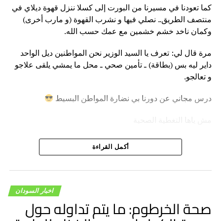
كما تعودنا في مسيرنا من البورت إلى كسلا ننزل قهوة ديلاي في
منتصف الطريق.. نصلي فيها و نشرب القهوة (و مارب أخرى)
وكمان ناخد خشم خشمين مع عمك حسب الله.
مرة قال لي: تعرف يا السيد الوزير نحن المواطنين ديل الواحد
داير ليه بس (بطاقة) ـ تأمين صحي ـ محل ما يمشي يلقى علاجو
و تعالجو.
درس مجاني عن دورنا بي نضارة المواطن البسيط
مش ياها التغطية الصحية
…………
أكمل القراءة
نحن نقعد و نقوم … نلت و نعجن… نخطط ونستترج (من
استراتيجية)…. و في النهاية نصل للخلاصة الوصل ليها عمنا
حسب الله في قعدة قهوة و من غير ظيتا و ظمبريتا وبعبارات
اخبار السودان
بسيطة دون تعقيد و تقعيد و أنقلزة.
صحة الخرطوم: ما يتم تداوله حول
…………..