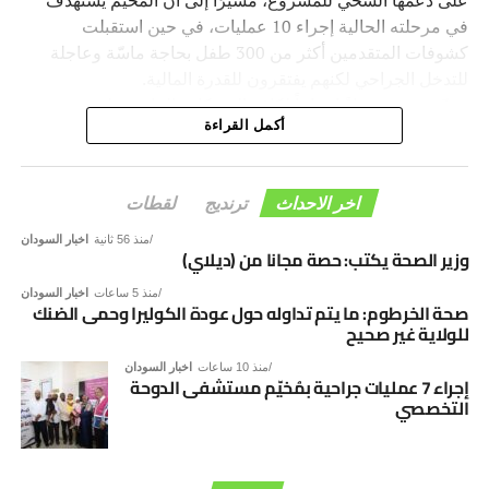
على دعمها السخي للمشروع، مشيرًا إلى أن المخيم يستهدف
في مرحلته الحالية إجراء 10 عمليات، في حين استقبلت
كشوفات المتقدمين أكثر من 300 طفل بحاجة ماسّة وعاجلة
للتدخل الجراحي لكنهم يفتقرون للقدرة المالية.
ووجّه د. عمر، نداءً إنسانياً لكافة الشركاء والمانحين لتبني ودعم
أكمل القراءة
برنامج زراعة القوقعة لإعادة الأمل والسمع لهؤلاء الأطفال.
من جانبه، أشاد د. عبد المجيد الحميدي، ممثل جمعية قطر
الخيرية، بالشراكة الاستراتيجية مع مستشفى الدوحة، معبرًا عن
اخر الاحداث
ترنديج
لقطات
إعجابه بمستوى الخدمات الطبية المقدمة وكفاءة الكوادر الطبية
السودانية العاملة في المستشفى.
منذ 56 ثانية
اخبار السودان
وزير الصحة يكتب: حصة مجانا من (ديلاي)
وكشف عن مساعي الجمعية الجادة لاستدامة مشروع زراعة
القوقعة وإدراجه كبرنامج ثابت ضمن مشاريعها الإنسانية
منذ 5 ساعات
اخبار السودان
صحة الخرطوم: ما يتم تداوله حول عودة الكوليرا وحمى الضنك
المستمرة.
للولاية غير صحيح
منذ 10 ساعات
اخبار السودان
إجراء 7 عمليات جراحية بمُخيّم مستشفى الدوحة
التخصصي