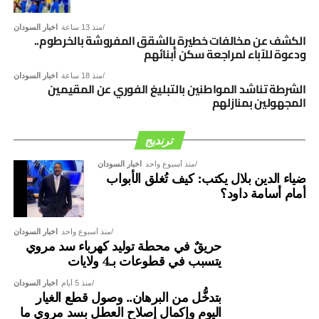
المواطنين إلى مناطقهم.
منذ 13 ساعة
اخبار السودان
واستمع الاجتماع إلى تقرير مُفصّل قدمه الفريق شرطة ياسر
الكشف عن مخالفات خطيرة بالشقق المفروشة بالخرطوم..
عمر أبوزيد، مدير عام قوات السجون، حول الجهود المبذولة
ودعوة للآباء لمراجعة سكن أبنائهم
لإعادة تأهيل وصيانة المؤسسات الإصلاحية، بما يمكنها من
منذ 18 ساعة
اخبار السودان
استيعاب النزلاء، وفقًا للمعايير المطلوبة، مع مراعاة مبادئ
الشرطة تناشد المواطنين بالتبليغ الفوري عن المقيمين
المجهولين بمنازلهم
حقوق الإنسان والضوابط القانونية ذات الصلة.
ترنديج
منذ أسبوع واحد
اخبار السودان
ضياء الدين بلال يكتب: كيف تُغلق الأبواب
أمام أسامة داود؟
منذ أسبوع واحد
اخبار السودان
حريقٌ في محطة توليد كهرباء سد مروي
يتسبب في قطوعات بـ4 ولايات
منذ 5 أيام
اخبار السودان
بتدخُّل من البرهان.. وصول قطع الغيار
اليوم وإكمال إصلاح العطل بسد مروي ما