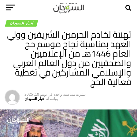
اخبار السودان
تهنئة لخادم الحرمين الشريفين وولي
العهد بمناسبة نجاح موسم حج
العام 1446هـ من الإعلاميين
والصحفيين من دول العالم العربي
والإسلامي المشاركين في تغطية
فعالية الحج
نشرت
منذ سنة واحدة
في
يونيو 10, 2025
بواسطه
اخبار السودان