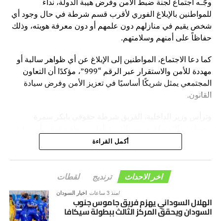
وجّـه اجتماع لجنة ضبط الأمن وفرض هيبة الدولة، نداءً
ونصح يس، أصحاب المكاتب العقارية وملاك الشقق بالحرص
للمواطنين بالإبلاغ الفوري لأقرب قسم شرطة في حال وجود أي
على التنظيم والترخيص لتفادي الوقوع في المخالفات.
شخص يقيم في منازلهم دون علمهم أو دون معرفة هويته، وذلك
حفاظاً على أمنهم وسلامتهم.
كما دعا الاجتماع، المواطنين إلى الإبلاغ عن أي ظواهر سالبة أو
مهددة للأمن والاستقرار عبر الرقم “999”، مؤكدًا أن التعاون
المجتمعي يمثل شريكًا أساسيًا في تعزيز الأمن وفرض سيادة
القانون.
وترأس وزير الداخلية، الفريق شرطة حقوقي بابكر سمرة
مصطفى، الاجتماع بحضور الفريق أول شرطة حقوقي أمير عبد
المنعم فضل حسين، مدير عام قوات الشرطة، وأعضاء اللجنة.
أكمل القراءة
وأوضح المتحدث الرسمي باسم قوات الشرطة ـ رئيس اللجنة
الإعلامية، العميد شرطة فتح الرحمن محمد التوم، أن الاجتماع
اخر الاحداث
ترنديج
لقطات
ناقش تقارير أداء اللجان المختلفة، واطمأن على الجهود الكبيرة
منذ 3 ساعات
اخبار السودان
التي تبذلها اللجان في إسناد لجنة أمن ولاية الخرطوم، وتعزيز
الهلال السوداني يهزم فريق جاموس جنوب
الأمن والاستقرار بالولاية، وتهيئة الظروف المُناسبة لتسهيل عودة
السودان ويحقق المركز الثالث ببطولة سيكافا