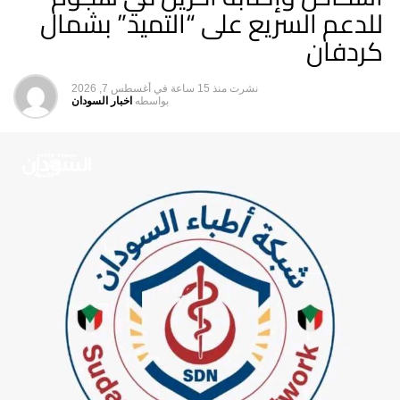
للدعم السريع على “التميد” بشمال
كردفان
نشرت
منذ 15 ساعة
في
أغسطس 7, 2026
بواسطه
اخبار السودان