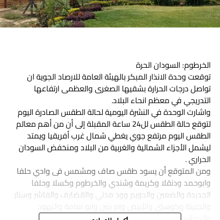
الخرطوم: السودان الحرة
توقعت وحدة الانذار المبكر بالهيئة العامة للارصاد الجوية ان
تواصل درجات الحرارة بشقيها الصغرى والعظمى ارتفاعها
التدريجي في معظم انحاء البلاد.
واشارت الوحدة في النشرة اليومية لحالة الطقس الصادرة اليوم
لتوقع حالة الطقس لل24 ساعة المقبلة إلى أن من أهم معالم
الطقس اليوم مرتفع جوي يغطي شمال غرب أفريقيا ويمتد
ليشمل الأجزاء الشمالية والغربية من البلاد ومنخفض السودان
الحراري .
ومن المتوقع أن يسود طقس صاف ومشمس فى وادي حلفا
وابوحمد ودنقلا وكريمة وشندي والخرطوم وكسلا وحلفا
الجديدة والضعين والدويم وود مدني والقضارف والفاشر وسنار
والجنينة وكوستي والأبيض وام بنين وابو نعامة والنهود
والدمازين و زالنجي فيما تنشط حركة الرياح في بورتسودان