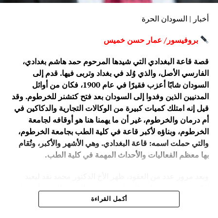
أخبار | السودان الحرة
بروفيسور/ عمار حسن خميس
قصة قاعة البغدادي التي شيدها المرحوم حمد هاشم بغدادي،
الفارسي الأصل، والذي وُلد في بغداد وتربى فيها. قدم إلى
السودان شابًا أعزب فقيرًا في عام 1900، فكان من أوائل
المدنيين الذين وفدوا إلى السودان بعد فتح كتشنر للخرطوم. وقد
قيل إنه امتلك كميات كبيرة من الوكالات التجارية والدكاكين في
أم درمان والخرطوم، غير أن ما يهمنا هنا هو أوقافه لجامعة
الخرطوم، وبناؤه لأكبر قاعة في كلية الطب بجامعة الخرطوم،
والتي حملت اسمه: قاعة البغدادي. وهي الأشهر والأكبر، وتُقام
بها معظم الفعاليات والأحداث المهمة في كلية الطب.
وبعد مرور عدد من العقود، ظهر الأخ الدكتور محمد نقد ليعيد
الكرة، ويعيد إلى قاعة البغدادي بهجتها. والشيء الملهم أن هذا
الطيب الحاذق هو استشاري جراحة الأوعية الدموية. فقد حفظت
أكمل القراءة
ذاكرته قصة صنع أحد أفراد الشرطة موقفًا إنسانيًا مع والده،